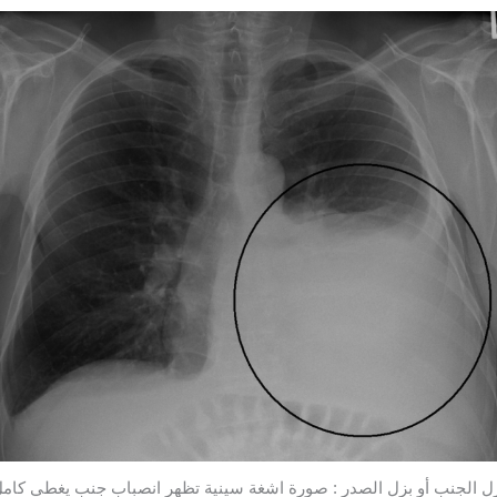
ل الجنب أو بزل الصدر : صورة اشغة سينية تظهر انصباب جنب يغطي كام