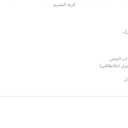
الرئة اليسرى
ل.
ات التخثر.
زل (حلا
نطاقي).
ر.