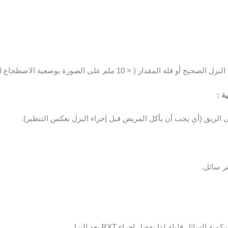
 أو قلة المقدار ( < 10 ملم على الصورة
بوضعية الاضطجاع ال
ة :
ى الريق (أي يجب أن يأكل المريض قبل إجراء البزل بعكس
التنظير).
تر سائل.
 كمية السائل قليلة لذا يفضل إجراء
RXT
بعد البزل.