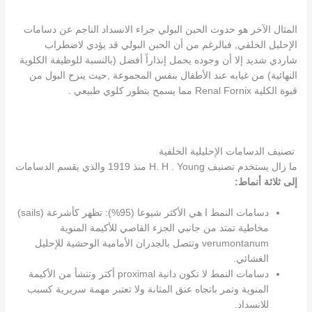
المثال الآخر هو حدوث الحبن البولي جراء الانسداد الناجم عن دسامات
الإحليل الخلفي, فبالرغم من أن الحبن البولي قد يؤدي لاضطراب
شاردي شديد إلا أن وجوده يحمل إنذاراً أفضل (بالنسبة للوظيفة الكلوية
النهائية) من غيابه عند الأطفال بنفس المجموعة ,حيث ينزح البول من
قبوة الكلية Renal Fornix مما يسمح بتطور كلوي طبيعي .
تصنيف الدسامات الإحليلية الخلفية
ما زال يستخدم تصنيف H. H . Young منذ 1919 والذي يقسم الدسامات
إلى ثلاثة أنماط:
دسامات النمط ا هي الأكثر شيوعا (95%): تظهر كأشرعة (sails)
مخاطية تمتد من جانبي الجزء القاصي للأكيمة المنوية
verumontanum وتتصل بالجدران الأمامية الوحشية للإحليل
الغشائي.
دسامات النمط لا تكون دانية proximal أكثر وتنشأ من الأكيمة
المنوية وتمر باتجاه عنق المثانة ولا تعتبر مهمة سريرية كسبب
للانسداد.