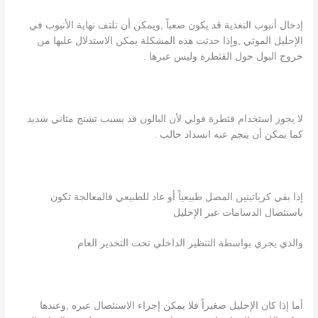
إدخال أنبوب التغذية قد يكون صعباً ,ويمكن أن تلتف نهاية الأنبوب في
الإحليل الموثي ,وإذا حدثت هذه المشكلة يمكن الاستدلال عليها من
خروج البول حول القثطرة وليس عبرها .
لا يجوز استخدام قثطرة فولي لأن البالون قد يسبب تشنج مثاني شديد
كما يمكن أن ينجم عنه انسداد حالب .
إذا بقي كرياتينين المصل طبيعياً أو عاد للطبيعي فالمعالجة تكون
باستئصال الدسامات عبر الإحليل
والذي يجري بواسطة التنظير الداخلي تحت التخدير العام
أما إذا كان الإحليل صغيراً فلا يمكن إجراء الاستئصال عبره ,وعندها