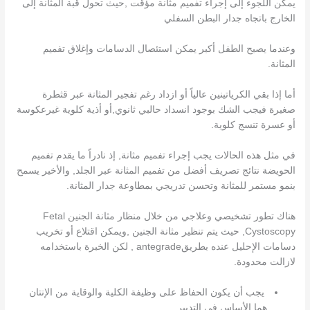
يمكن اللجوء إلى إجراء تفميم مثانة مؤقت ,حيث تحول قبة المثانة إلى
الخارج باتجاه جدار البطن السفلي
وعندما يصبح الطفل أكبر يمكن استئصال الدسامات وإغلاق تفميم
المثانة.
أما إذا بقي الكرياتينين عالياً أو ازداد رغم تفجير المثانة عبر قثطرة
صغيرة فيجب الشك بوجود انسداد حالبي ثانوي,أو أذية كلوية غيرعكوسة
أو عسرة تنسج كلوية.
في مثل هذه الحالات يجب إجراء تفميم مثانة, إذ نادراً ما يقدم تفميم
الحويضة نتائج تصريف أفضل من تفميم المثانة عبر الجلد, والأخير يسمح
بنمو مستمر للمثانة وتحسن تدريجي بمطاوعة جدار المثانة.
هناك تطور تشخيصي وعلاجي من خلال منظار مثانة الجنين Fetal
Cystoscopy, حيث يتم تنظير مثانة الجنين ,ويمكن اقتلاع أو تخريب
دسامات الإحليل عنده بطريقantegrade , لكن الخبرة باستخدامه
لازالت محدودة.
يجب أن يكون الحفاظ على وظيفة الكلية والوقاية من الإنتان
هما الأساس في التدبير…