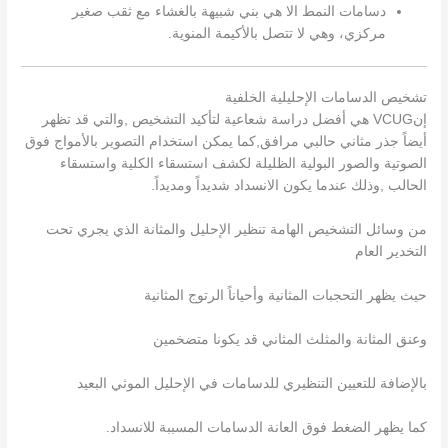
دسامات النمط الا هي بني شبيهة بالغشاء مع ثقب صغير
مركزي، وهي لا تتصل بالأكيمة المنوية.
تشخيص الدسامات الإحليلية الخلفية
إنVCUG هي أفضل دراسة شعاعية لتأكيد التشخيص ,والتي قد تظهر
أيضاً جذر مثاني حالبي مرافق,كما يمكن استخدام التصوير بالأمواج فوق
الصوتية والصور البولية الظليلة لكشف استسقاء الكلية واستسقاء
الحالب ,وذلك عندما يكون الانسداد شديداً ومديداً.
من وسائل التشخيص الهامة تنظير الإحليل والمثانة الذي يجري تحت
التخدير العام
حيث يظهر التحجبات المثانية وأحياناً الرتوج المثانية
وعنق المثانة والمثلث المثاني قد يكونا متضخمين
بالإضافة للتعيين التنظيري للدسامات في الإحليل الموثي البعيد
كما يظهر الضغط فوق العانة الدسامات المسببة للانسداد.