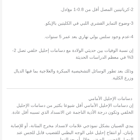
2-كرياتينين المصل أقل من 0.8-1 مغ/دل.
3-وضوح التمايز القشري اللبي في الكليتين بالإيكو.
4-عدم وجود سلس بولي نهاري بعد عمر 5 سنوات.
إن نسبة الوفيات بين حديثي الولادة مع دسامات إحليل خلفي تصل 2-
3% في معظم الدراسات الحديثة
وذلك بعد تطور الوسائل التشخيصية المبكرة والعلاجية بما فيها الديال
وزرع الكلية.
دسامات الإحليل الأمامي
إن دسامات الإحليل الأمامي أقل شيوعا بكثير من دسامات الإحليل
الخلفي وتكون درجة الأذية الناجمة عن الانسداد الذي تسببه أقل عادة.
يبدي الصبيان بشكل نموذجي علامات لانسداد مخرج المثانة، أو للإصابة
بإنتان، أو انتفاخ إحليل على الوجه البطني للقضيب قابل للجس عند
الوصل القضيبي الصفني خلال أو بعد التبول.