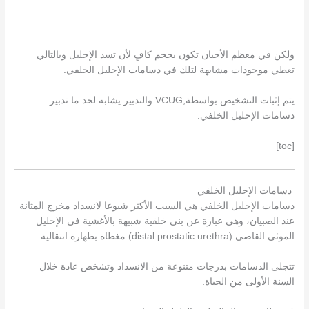
ولكن في معظم الأحيان تكون بحجم كافٍ لأن تسد الإحليل وبالتالي
تعطي موجودات مشابهة لتلك في دسامات الإحليل الخلفي.
يتم إثبات التشخيص بواسطة,VCUG والتدبير يشابه لحد ما تدبير
دسامات الإحليل الخلفي.
[toc]
دسامات الإحليل الخلفي
دسامات الإحليل الخلفي هي السبب الأكثر شيوعا لانسداد مخرج المثانة
عند الصبيان، وهي عبارة عن بنی خلقية شبيهة بالأغشية في الإحليل
الموثي القاصي (distal prostatic urethra) مغطاة بظهارة انتقالية.
تتجلى الدسامات بدرجات متنوعة من الانسداد وتشخص عادة خلال
السنة الأولى من الحياة.