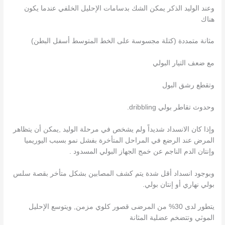
وعند الوليد الذكر يمكن الشك بدسامات الإحليل الخلفي عندما يكون
هناك
مثانة متمددة (كتلة مجسوسة على الخط المتوسط أسفل البطن)
مع ضعف التيار البولي
وتقطع رشق البول
وحدوث تقاطر بولي dribbling.
وإذا كان الانسداد شديداً ولم يشخص في مرحلة الوليد ,يمكن أن يتظاهر
المرض عند الرضع في المراحل المتأخرة بفشل نمو بسبب اليوريميا
وإنتان الدم الناجم عن خمج الجهاز البولي المسدود .
وبوجود انسداد أقل شدة يتم كشف المصابين بشكل متأخر بقصة سلس
بولي نهاري أو إنتان بولي.
يتطور لدى 30% من المرضى قصور كلوي مزمن, ويتوسع الإحليل
الموثي وتتضخم عضلية المثانة