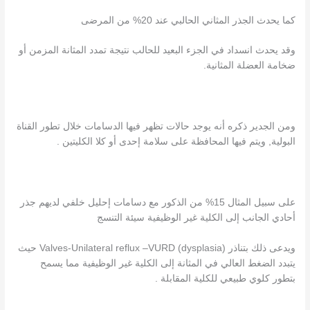
كما يحدث الجذر المثاني الحالبي عند 20% من المرضى
وقد يحدث انسداد في الجزء البعيد للحالب نتيجة تمدد المثانة المزمن أو
ضخامة العضلة المثانية.
ومن الجدير ذكره أنه يوجد حالات تظهر فيها الدسامات خلال تطور القناة
البولية, ويتم فيها المحافظة على سلامة إحدى أو كلا الكليتين .
على سبيل المثال 15% من الذكور مع دسامات إحليل خلفي لديهم جذر
أحادي الجانب إلى الكلية غير الوظيفية سيئة التنسج
ويدعى ذلك بتناذر Valves-Unilateral reflux –VURD (dysplasia) حيث
يتبدد الضغط العالي في المثانة إلى الكلية غير الوظيفية مما يسمح
بتطور كلوي طبيعي للكلية المقابلة .