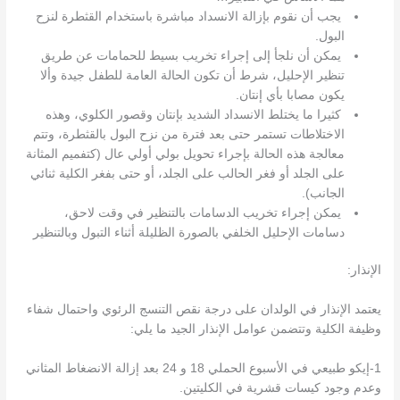
يجب أن نقوم بإزالة الانسداد مباشرة باستخدام القثطرة لنزح
البول.
يمكن أن نلجأ إلى إجراء تخریب بسيط للحمامات عن طريق
تنظير الإحليل، شرط أن تكون الحالة العامة للطفل جيدة وألا
يكون مصابا بأي إنتان.
كثيرا ما يختلط الانسداد الشديد بإنتان وقصور الكلوي، وهذه
الاختلاطات تستمر حتى بعد فترة من نزح البول بالقثطرة، وتتم
معالجة هذه الحالة بإجراء تحويل بولي أولي عال (کتفميم المثانة
على الجلد أو فغر الحالب على الجلد، أو حتى بفغر الكلية ثنائي
الجانب).
يمكن إجراء تخريب الدسامات بالتنظير في وقت لاحق،
دسامات الإحليل الخلفي بالصورة الظليلة أثناء التبول وبالتنظير
الإنذار:
يعتمد الإنذار في الولدان على درجة نقص التنسج الرئوي واحتمال شفاء
وظيفة الكلية وتتضمن عوامل الإنذار الجيد ما يلي:
1-إيكو طبيعي في الأسبوع الحملي 18 و 24 بعد إزالة الانضغاط المثاني
وعدم وجود كيسات قشرية في الكليتين.