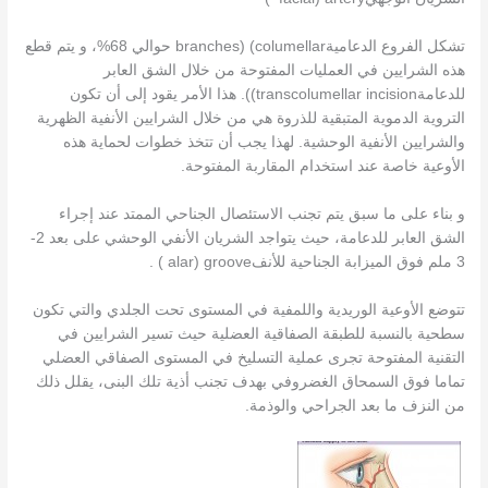
تشكل الفروع الدعاميةcolumellar) (branches حوالي 68%، و يتم قطع
هذه الشرايين في العمليات المفتوحة من خلال الشق العابر
للدعامةtranscolumellar incision)). هذا الأمر يقود إلى أن تكون
التروية الدموية المتبقية للذروة هي من خلال الشرايين الأنفية الظهرية
والشرايين الأنفية الوحشية. لهذا يجب أن تتخذ خطوات لحماية هذه
الأوعية خاصة عند استخدام المقاربة المفتوحة.
و بناء على ما سبق يتم تجنب الاستئصال الجناحي الممتد عند إجراء
الشق العابر للدعامة، حيث يتواجد الشريان الأنفي الوحشي على بعد 2-
3 ملم فوق الميزابة الجناحية للأنفalar) groove ) .
تتوضع الأوعية الوريدية واللمفية في المستوى تحت الجلدي والتي تكون
سطحية بالنسبة للطبقة الصفاقية العضلية حيث تسير الشرايين في
التقنية المفتوحة تجرى عملية التسليخ في المستوى الصفاقي العضلي
تماما فوق السمحاق الغضروفي بهدف تجنب أذية تلك البنى، يقلل ذلك
من النزف ما بعد الجراحي والوذمة.