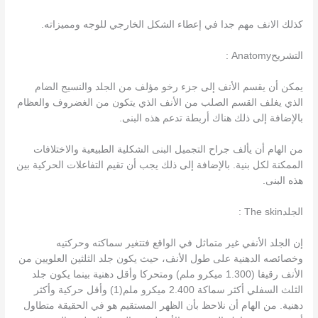
كذلك الانف مهم جدا في إعطاء الشكل الخارجي للوجه ومميزاته.
التشريحAnatomy :
يمكن أن يقسم الأنف إلى جزء رخو مؤلف من الجلد والنسيج الضام
الذي يغلف القسم الصلب من الأنف الذي يتكون من الغضروف والعظام
بالإضافة إلى ذلك هناك أربطة تدعم هذه البنى.
من الهام أن يألف جراح التجميل البنى الشكلية الطبيعية والاختلافات
الممكنة لكل بنية. بالإضافة إلى ذلك يجب أن تقيم التفاعلات الحركية بين
هذه البنى.
الجلدThe skin :
إن الجلد الأنفي غير متماثل في الواقع فتتغير سماكته وحركتيه
وخصائصه الدهنية على طول الأنف، حيث يكون جلد الثلثين العلويين من
الأنف رقيقا (1.300 ميكرو ملم) ومتحركا وأقل دهنية بينما يكون جلد
الثلث السفلي أكثر سماكة 2.400 ميكرو ملم(1) وأقل حركية وأكثر
دهنية. من الهام أن نلاحظ بأن الظهر المستقيم هو في الحقيقة متطاول