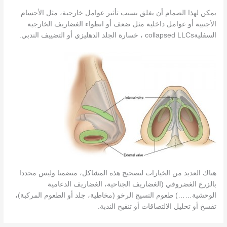
يمكن لهذا الصمام أن يغلق بسبب تأثير عوامل خارجية، مثل الأجسام
الأجنبية أو عوامل داخلية مثل ضعف أو انطواء الغضاريف الخارجية
السفليةcollapsed LLCs ، خسارة الجلد الدهليزي أو التضييف الندبي.
هناك العديد من الخيارات لتصحيح هذه المشاكل، متضمنا وليس محددا
بالزرع الغضروفي (الغضاريف الجناحية، الغضاريف الدعامية
الوحشية……) طعوم النسيج الرخو (مخاطية، جلد أو الطعوم المركبة)،
تفسخ أو تحليل الالتصاقات أو تنقيح الندبة.