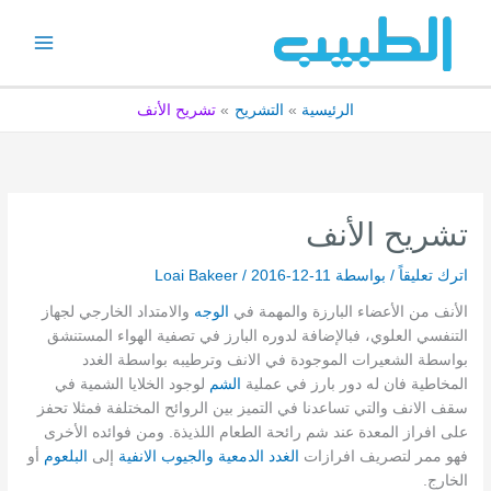
خطي
لى
لمحتوى
الرئيسية
التشريح
تشريح الأنف
تشريح الأنف
اترك تعليقاً
/ بواسطة
2016-12-11
/
Loai Bakeer
الأنف من الأعضاء البارزة والمهمة في
الوجه
والامتداد الخارجي لجهاز
التنفسي العلوي، فبالإضافة لدوره البارز في تصفية الهواء المستنشق
بواسطة الشعيرات الموجودة في الانف وترطيبه بواسطة الغدد
المخاطية فان له دور بارز في عملية
الشم
لوجود الخلايا الشمية في
سقف الانف والتي تساعدنا في التميز بين الروائح المختلفة فمثلا تحفز
على افراز المعدة عند شم رائحة الطعام اللذيذة. ومن فوائده الأخرى
فهو ممر لتصريف افرازات
الغدد الدمعية
والجيوب الانفية
إلى
البلعوم
أو
الخارج.