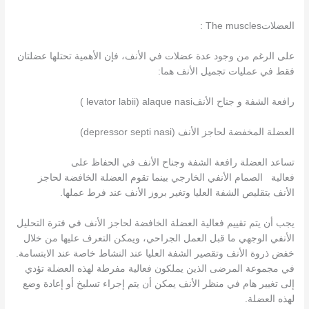
العضلاتThe muscles :
على الرغم من وجود عدة عضلات في الأنف، فإن الأهمية تحتلها عضلتان
فقط في عمليات تجميل الأنف هما:
رافعة الشفة و جناح الأنفlevator labii) alaque nasi )
العضلة المخفضة لحاجز الأنف (depressor septi nasi)
تساعد العضلة رافعة الشفة وجناح الأنف في الحفاظ على
فعالية الصمام الأنفي الخارجي بينما تقوم العضلة الخافضة لحاجز
الأنف بتقليص الشفة العليا وتغير بروز الأنف عند فرط عملها.
يجب أن يتم تقييم فعالية العضلة الخافضة لحاجز الأنف في فترة التحليل
الأنفي الوجهي ما قبل العمل الجراحي، ويمكن التعرف عليها من خلال
خفض ذروة الأنف وتقصير الشفة العليا عند النشاط خاصة عند الابتسامة.
في مجموعة المرضى الذين يملكون فعالية مفرطة لهذه العضلة تؤدي
إلى تغيير هام في منظر الأنف يمكن أن يتم إجراء تسليخ أو إعادة وضع
لهذه العضلة.