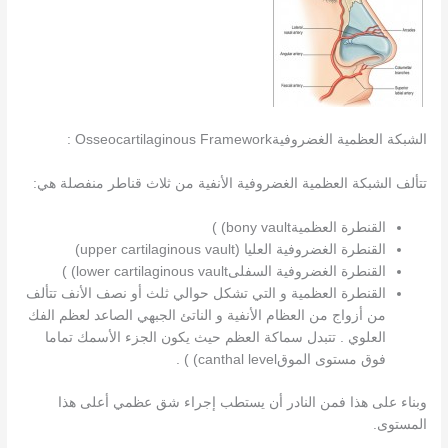
الشبكة العظمية الغضروفيةOsseocartilaginous Framework :
تتألف الشبكة العظمية الغضروفية الأنفية من ثلاث قناطر منفصلة هي:
القنطرة العظميةbony vault) )
القنطرة الغضروفية العليا (upper cartilaginous vault)
القنطرة الغضروفية السفلىlower cartilaginous vault) )
القنطرة العظمية و التي تشكل حوالي ثلث أو نصف الأنف تتألف
من أزواج من العظام الأنفية و الناتئ الجبهي الصاعد لعظم الفك
العلوي . تتبدل سماكة العظم حيث يكون الجزء الأسمك تماما
فوق مستوى الموقcanthal level) ) .
وبناء على هذا فمن النادر أن يستطب إجراء شق عظمي أعلى هذا
المستوى.