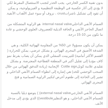
بدون تقنية الكسر الخارجي. يجب الحذر لتجنب الاستئصال المفرط لكي
لا يؤدي إلى آثار عكسية في الوظيفة التنظيمية و الفيزيولوجية، و يمكن
أن تقود إلى تشكيل ناشزاتcrust ، نزوف أو سوء عمل الأهداب الأنفية.
الصمام الأنفي الداخليinternal nasal valve هو الزاوية المتشكلة من
اتصال الحاجز الأنفي و الحافة الذيلية للغضروف العلوي الوحشي و عادة
ما تكون من 10-15 درجة.
يمكن أن يكون مسؤولا عن 50% من المقاومة الهوائية الكلية، و هي
الشدفة الأضيق في المجرى الهوائي, و بشكل عرضي، يمكن للحرارة (
القسم الأكثر أمامية) للتيربينت السفلي الذي يمكن أن يصاب بفرط نمو
كاف مؤديا إلى تقليل أكبر في المنطقة القطاعية المعترضة. و بشكل
تقليدي علامة كوتلCottle sign الإيجابية (زيادة التدفق الهوائي من خلال
السحب الوحشي للخد) هي إشارة إلى انطواء الصمام الأنفي الداخلي و
تشير إلى الحاجة إلى طعوم أعرض لتكبير الزاوية الصمامية و فتح
المجرى الهوائي.
الصمام الأنفي الخارجيexternal nasal valve) ) يتوضع ذيليا بالنسبة
للصمام الأنفي الداخلي، و هو الدهليزvestibule)) الذي يؤدي إلى مدخل
الأنف.