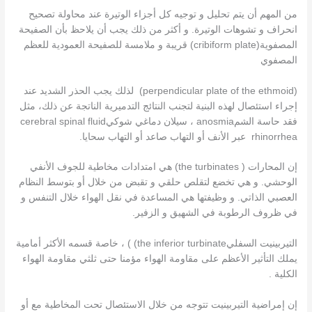
من المهم أن يتم تحليل و توجيه كل أجزاء الوتيرة عند محاولة تصحيح
انحراف و تشوهات الوتيرة. و أكثر من ذلك يجب أن يلاحظ بأن الصفيحة
المصفوية(cribiform plate) قريبة و ملامسة للصفيحة العمودية للعظم
المصفوي
(perpendicular plate of the ethmoid) لذلك يجب الحذر الشديد عند
إجراء استئصال لهذه البنية لتجنب النتائج التدميرية الناتجة عن ذلك، مثل
فقد حاسة الشمanosmia ، سيلان دماغي شوكيcerebral spinal fluid
rhinorrhea عبر الأنف أو التهاب صاعد أو التهاب سحايا.
إن المحارات ( the turbinates) هي امتدادات مخاطية للجوف الأنفي
الوحشي. و هي تخضع لتقلص حلقي و تقبض من خلال أو بتوسط النظام
العصبي الذاتي. و وظيفتها هي المساعدة في نقل الهواء خلال التنفس و
في ظروف الرطوبة في الشهيق و الزفير.
التيربينيت السفليthe inferior turbinate) ) ، خاصة قسمه الأكثر أمامية
يملك التأثير الأعظم على مقاومة الهواء مؤمنا حتى ثلثي مقاومة الهواء
الكلية .
إن إمراضية التيربينيت تتوجه من خلال الاستئصال تحت المخاطية مع أو