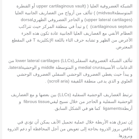
الشبكة الغضروفية العليا ( (upper cartilaginous vault أو القنطرة
المتوسطةmidvault) ) تتألف من أزواج من الغضاريف الجانبية العليا
(upper lateral cartilages) و الحاجز الغضروفي الظهريdorsal
cartilaginous septum) ) و تبدأ في منطقة المركز حيث تتراكب
العظام الأنفي مع الغضاريف العليا الجانبية عادة تكون هذه الجزء
الأعرض من الظهر و تشابه حرف التاء باللغة الإنكليزية T في المقطع
المعترض.
تتألف الشبكة الغضروفية السفلىlower lateral cartilages (LLCs) من
الدعامات الأنسيةmedial crura و المتوسطة middle و الوحشيةlateral،
و يبدأ حيث يغطي الغضروف الوحشي السفلي الغضروف الوحشي
العلوي و الذي يدعى منطقة اللفيفة (scroll aria) .
ترتبط الغضاريف الوحشية السفلية (LLCs) بين بعضها و مع الغضاريف
الوحشية السفلية و الحاجز من خلال نسيج ليفيfibrous tissue و
أربطةligaments كما هو في الشكل السابق.
إن تمزق هذه الأربطة خلال عملية تجميل الأنف يمكن أن تؤدي في
تناقص بروز الذروة بحاجة إلى تعويض من أجل المحافظة أو دعم الذروة
وبروزها.