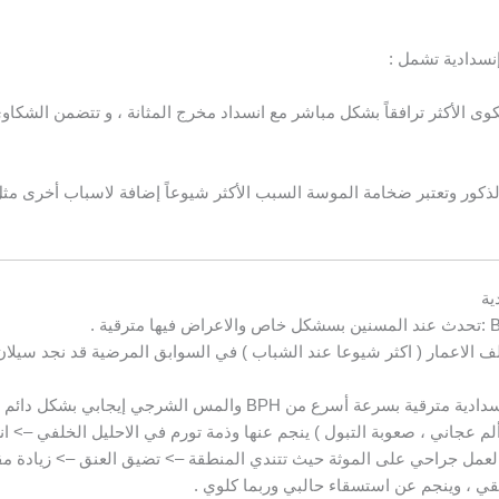
نسدادية تشمل :
ى الأكثر ترافقاً بشكل مباشر مع انسداد مخرج المثانة ، و تتضمن الشكاوى
ذكور وتعتبر ضخامة الموسة السبب الأكثر شيوعاً إضافة لاسباب أخرى مثل 
ية
 الاعمار ( اكثر شيوعا عند الشباب ) في السوابق المرضية قد نجد سيلان
عة أسرع من BPH والمس الشرجي إيجابي بشكل دائم .
 ألم عجاني ، صعوبة التبول ) ينجم عنها وذمة تورم في الاحليل الخلفي –> ا
اً لعمل جراحي على الموثة حيث تتندي المنطقة –> تضيق العنق –> زيادة مق
قي ، وينجم عن استسقاء حالبي وربما كلوي .