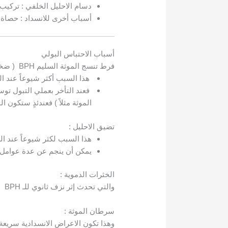
دسام الاحليل الخلفي : تركيب 
أسباب أخرى للانسداد : حصاة ،
أسباب الاحتباس البولي
فرط تنسج الموثة السليم BPH ( ضخامة البروستات الحميدة ):
هذا السبب أكثر شيوعاً عند ال
فعند التأخر بعملي التبول توسع 
الموثة مثلاً ) فعندئذٍ ستكون 
تضيق الاحليل :
هذا السبب لكثر شيوعاً عند ال
يمكن أن ينجم عن عدة عوامل م
الخثرات الدموية :
والتي تحدث إثر نزف ثانوي للـ BPH ( خاصة على مستوى الفص المتوسط للبروستات ) أو بشكل تالٍ للـ TURP ( التجريف عبر الاحليل )
سرطان الموثة :
وهذا تكون الاعراض الانسدادية سريعة ا