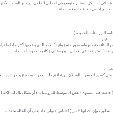
غشائي له شكل الستائر متوضع في الاحليل الخلفي ، ويعتبر السبب الأكثر ش
 جسم أجنبي ، قيلة حالبية منسدلة .
مسنين .
المثانة فتصبح واسعة وواهنة ( وانية ) الامر الذي يضعفها أكثر و إذا ما ترا
الوذمة ( المتوضعة في الاحليل البروستاتي ) كافية لحدوث الانسداد .
شباب .
ثل كسور الحوض ، السيلان ، ويترافق ذلك بحدوث وذمة تزيد من درجة الا
لتطور ، وإن احداثها لأسر ( احتباس ) بولي حاد يعني أن الحالة متقدمة .