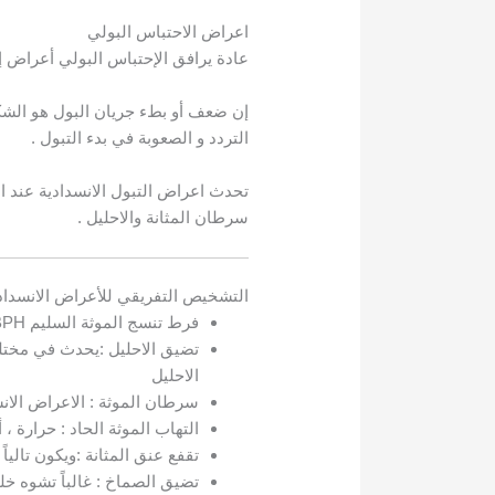
اعراض الاحتباس البولي
عادة يرافق الإحتباس البولي أعراض إ
إن ضعف أو بطء جريان البول هو الشكو
التردد و الصعوبة في بدء التبول .
تحدث اعراض التبول الانسدادية عند ال
سرطان المثانة والاحليل .
التشخيص التفريقي للأعراض الانسداد
فرط تنسج الموثة السليم BPH :تحدث عند المسنين بسشكل خاص والاعراض فيها مترقية .
تضيق الاحليل :يحدث في مختلف
الاحليل
سرطان الموثة : الاعراض الانسدادية مترقية بسر
التهاب الموثة الحاد : حرارة ،
تقفع عنق المثانة :ويكون تالي
تضيق الصماخ : غالباً تشوه خل