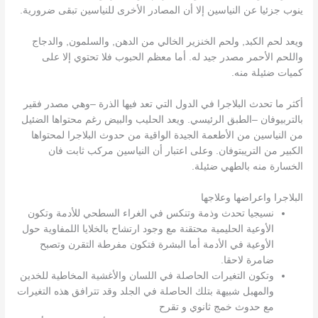
ينوب جزئيا عن النياسين إلا أن المصادر الأخرى للنياسين تبقى ضرورية.
ويعد لحم الكبد, ولحم الخنزير الخالي من الدهن, والسلمون, والدجاج
واللحم الأحمر مصدر جيد له. أما معظم الحبوب فلا تحتوي إلا على
كميات ضئيلة منه.
أكثر ما تحدث البلاجرا في الدول التي تعد فيها الذرة –وهي مصدر فقير
بالتربيوفان –الطبق الرئيسي. ويعد الحليب والبيض رغم محتواها الضئيل
من النياسين من الأطعمة الجيدة الواقية من حدوث البلاجرا لمحتواها
الكبير من التريبتوفان. وعلى اعتبار أن النياسين مركب ثابت فان
الخسارة منه بالطهي ضئيلة.
البلاجرا واعراضها وعلاجها
نسيجيا تحدث وذمة وتنكس في الغراء السطحي للأدمة وتكون
الأوعية الحليمية محتقنة مع وجود ارتشاح بالخلايا اللمفاوية حول
الأوعية في الأدمة أما البشرة فتكون مفرطة التقرن وتصبح
ضامرة لاحقا.
وتكون التغيرات الحاصلة في اللسان والأغشية المخاطية للخدين
والمهبل شبيهة بتلك الحاصلة في الجلد وقد تترافق هذه التغيرات
مع حدوث خمج ثانوي و تقرح