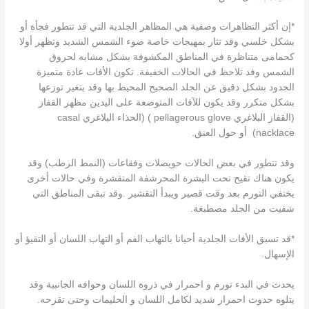
*إن أكثر التظاهرات وصفية هي المظاهر الجلدية التي قد تتطور فجأة أو
بشكل خلسي وقد تثار بمهيجات خاصة ضوء الشمس الشديد وتظهر أولا
كحمامى متناظرة في المناطق المكشوفة بشكل مشابه لحروق
الشمس وفد تلاحظ في الحالات الخفيفة. تكون الأفات عادة متميزة
الحدود بشكل دقيق عن الجلد الصحيح المحيط بها وقد يتغير توزعها
بشكل متكرر وقد يكون للآفات المتوضعة على اليدين مظهر القفاز
(القفاز البلاغري pellagerous glove ) (الحذاء البلاغري casal
nacklace) أو حول العنق.
وقد تتطور في بعض الحالات حويصلات وفقاعات (النمط الرطب) وقد
يكون هناك تقيح تحت البشرة المحرشفة المتقشرة وفي حالات أخرى
يختفي التورم بعد وقت قصير ويبدأ التقشير .وقد تبقى المناطق التي
شفيت من الجلد مصطبغة.
*قد تسبق الأفات الجلدية أحيانا بالتهاب الفم أو التهاب اللسان أو التقيؤ أو
الإسهال.
يحدث في البدء تورم و احمرار في ذروة اللسان وحوافه الجانبية وقد
يتلوه حدوث احمرار شديد لكامل اللسان و الحليمات وحتى تقرحه.