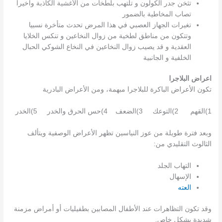
تثخن جدر الكولون و تلتهب بلطخات من الأغشية الكاذبة وأخيرا
تصاب المخاطية بالضمور
تغيرات الجهاز العصبي في هذا المرض تحدث متأخرة نسبيا
وتتكون من مناطق لطخية من زوال النخاعين و تنكس الخلايا
العقدية و قد يصيب زوال النخاعين في النخاع الشوكي الحبال
الخلفية و الجانبية
اعراض البلاجرا
تكون الأعراض الباكرة للبلاجرا مبهمة، ومن الأعراض البادرية
1)القهم 2)التوعك 3)الضعف 4)حس الحرق والخدر 5)الخدر
وبعد فترة طويلة من عوز النياسين تظهر الأعراض الوصفية ويتألف
الثالوث التقليدي من:
التهاب الجلد
الإسهال
العته
وقد تكون التظاهرات عند الأطفال المصابين بطفيليات أو أمراض مزمنة
شديدة بشكل خاص.