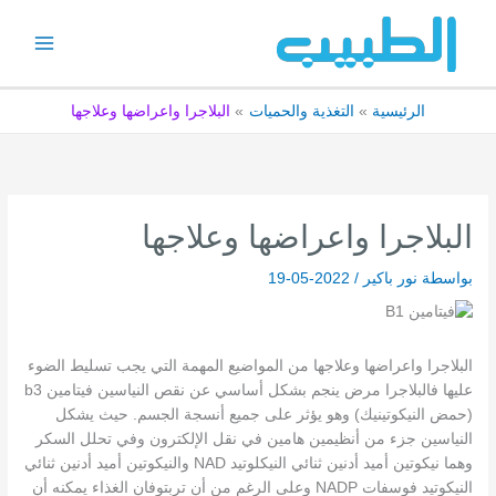
خطي
لى
لمحتوى
الرئيسية
التغذية والحميات
البلاجرا واعراضها وعلاجها
البلاجرا واعراضها وعلاجها
بواسطة
نور باكير
/
2022-05-19
البلاجرا واعراضها وعلاجها من المواضيع المهمة التي يجب تسليط الضوء
عليها فالبلاجرا مرض ينجم بشكل أساسي عن نقص النياسين فيتامين b3
(حمض النيكوتينيك) وهو يؤثر على جميع أنسجة الجسم. حيث يشكل
النياسين جزء من أنظيمين هامين في نقل الإلكترون وفي تحلل السكر
وهما نيكوتين أميد أدنين ثنائي النيكلوتيد NAD والنيكوتين أميد أدنين ثنائي
النيكوتيد فوسفات NADP وعلى الرغم من أن تربتوفان الغذاء يمكنه أن