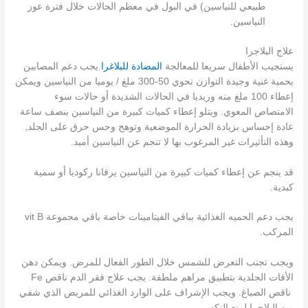
طبيعي للنياسين) في البول في معظم الحالات خلال فترة عوز
النياسين.
علاج البلاجرا
يستجيب الأطفال سريعا للمعالجة
المضادة للبلاغرا
.يجب دعم المصابين
بحمية غنية وجيدة التوازن تحوي 50-300 ملغ / يوميا من النياسين ويمكن
إعطاء 100 ملغ منه وريديا في الحالات الشديدة أو حالات سوء
الامتصاص المعوي. ويتلو إعطاء كميات كبيرة من النياسين بنصف ساعة
عادة إحساس بزيادة الحرارة الموضعية وتوهج وحس حرق على الجلد,
وهذه التأثيرات غير المرغوب بها لا تنجم عن النياسين أميد.
قد ينجم عن إعطاء كميات كبيرة من النياسين يرقانا ركوديا أو سمية
كبدية.
يجب دعم الحميه الغذائية بباقي الفيتامينات خاصة باقي مجموعة vit B
المركب.
ويجب تجنب التعرض للشمس خلال الطور الفعال للمرض. ويمكن دهن
الأفات الجلدية بتطبيق مراهم ملطفة. يجب علاج فقر الدم ناقص Fe
ناقص الصباغ. ويجب الإشراف على الوارد الغذائي للمريض الذي شفي
من البلاجرا لمنع النكس.