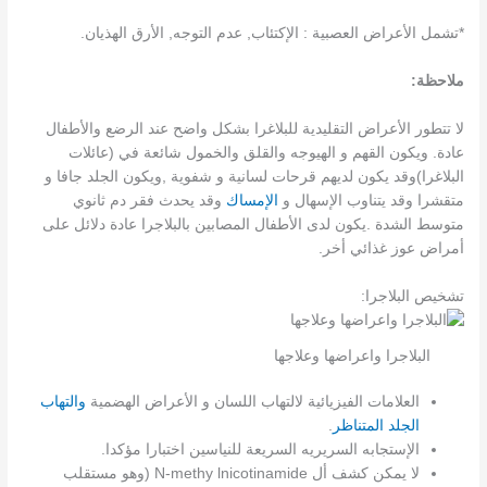
*تشمل الأعراض العصبية : الإكتئاب, عدم التوجه, الأرق الهذيان.
ملاحظة:
لا تتطور الأعراض التقليدية للبلاغرا بشكل واضح عند الرضع والأطفال
عادة. ويكون القهم و الهيوجه والقلق والخمول شائعة في (عائلات
البلاغرا)وقد يكون لديهم قرحات لسانية و شفوية ,ويكون الجلد جافا و
متقشرا وقد يتناوب الإسهال و
الإمساك
وقد يحدث فقر دم ثانوي
متوسط الشدة .يكون لدى الأطفال المصابين بالبلاجرا عادة دلائل على
أمراض عوز غذائي أخر.
تشخيص البلاجرا:
البلاجرا واعراضها وعلاجها
العلامات الفيزيائية لالتهاب اللسان و الأعراض الهضمية
والتهاب
الجلد المتناظر
.
الإستجابه السريريه السريعة للنياسين اختبارا مؤكدا.
لا يمكن كشف أل N-methy lnicotinamide (وهو مستقلب