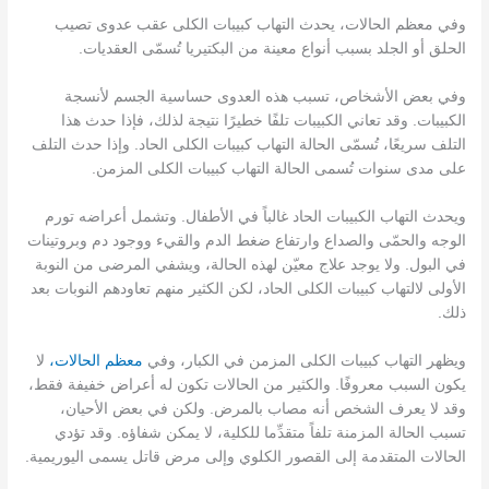
وفي معظم الحالات، يحدث التهاب كبيبات الكلى عقب عدوى تصيب
الحلق أو الجلد بسبب أنواع معينة من البكتيريا تُسمّى العقديات.
وفي بعض الأشخاص، تسبب هذه العدوى حساسية الجسم لأنسجة
الكبيبات. وقد تعاني الكبيبات تلفًا خطيرًا نتيجة لذلك، فإذا حدث هذا
التلف سريعًا، تُسمّى الحالة التهاب كبيبات الكلى الحاد. وإذا حدث التلف
على مدى سنوات تُسمى الحالة التهاب كبيبات الكلى المزمن.
ويحدث التهاب الكبيبات الحاد غالباً في الأطفال. وتشمل أعراضه تورم
الوجه والحمّى والصداع وارتفاع ضغط الدم والقيء ووجود دم وبروتينات
في البول. ولا يوجد علاج معيّن لهذه الحالة، ويشفي المرضى من النوبة
الأولى لالتهاب كبيبات الكلى الحاد، لكن الكثير منهم تعاودهم النوبات بعد
ذلك.
ويظهر التهاب كبيبات الكلى المزمن في الكبار، وفي
معظم الحالات،
لا
يكون السبب معروفًا. والكثير من الحالات تكون له أعراض خفيفة فقط،
وقد لا يعرف الشخص أنه مصاب بالمرض. ولكن في بعض الأحيان،
تسبب الحالة المزمنة تلفاً متقدِّما للكلية، لا يمكن شفاؤه. وقد تؤدي
الحالات المتقدمة إلى القصور الكلوي وإلى مرض قاتل يسمى اليوريمية.