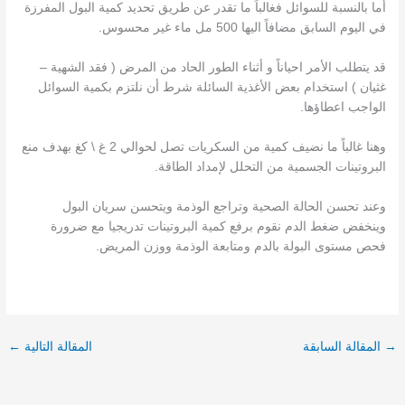
أما بالنسبة للسوائل فغالباً ما تقدر عن طريق تحديد كمية البول المفرزة
في اليوم السابق مضافاً اليها 500 مل ماء غير محسوس.
قد يتطلب الأمر احياناً و أثناء الطور الحاد من المرض ( فقد الشهية –
غثيان ) استخدام بعض الأغذية السائلة شرط أن نلتزم بكمية السوائل
الواجب اعطاؤها.
وهنا غالباً ما نضيف كمية من السكريات تصل لحوالي 2 غ \ كغ بهدف منع
البروتينات الجسمية من التحلل لإمداد الطاقة.
وعند تحسن الحالة الصحية وتراجع الوذمة ويتحسن سريان البول
وينخفض ضغط الدم نقوم برفع كمية البروتينات تدريجيا مع ضرورة
فحص مستوى البولة بالدم ومتابعة الوذمة ووزن المريض.
→
المقالة السابقة
المقالة التالية
←