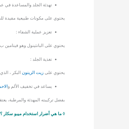
تهدئة الجلد والمساعدة في عمل
يحتوي على مكونات طبيعية مفيدة للجل
تعزيز عملية الشفاء :
يحتوي على البانثينول وهو فيتامين ب5 المعروف بقدرته على تحفيز نمو الخلايا وتجديد الجلد، مما يسرع عملية الشفاء.
تغذية الجلد :
يحتوي على
زيت الزيتون
البكر ، الذ
يساعد في تخفيف الألم و
الاحم
بفضل تركيبته المهدئة والمرطبة، يعت
◊ ما هي أضرار استخدام ميبو سكار ؟