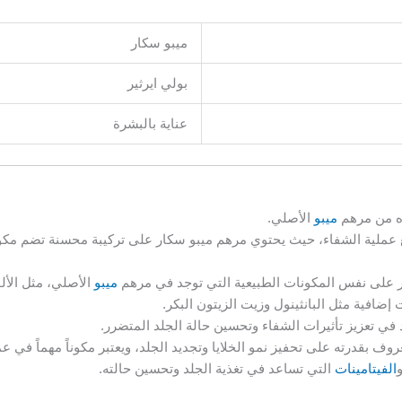
ميبو سكار
بولي ايرثير
عناية بالبشرة
ه من مرهم
ميبو
الأصلي.
 عملية الشفاء، حيث يحتوي مرهم ميبو سكار على تركيبة محسنة تضم مكون
ر على نفس المكونات الطبيعية التي توجد في مرهم
ميبو
الأصلي، مثل الألوف
إضافية مثل البانثينول وزيت الزيتون البكر.
في تعزيز تأثيرات الشفاء وتحسين حالة الجلد المتضرر.
ينول هو فيتامين ب5 المعروف بقدرته على تحفيز نمو الخلايا وتجديد الجلد، ويعتبر مكوناً مهما
الفيتامينات
التي تساعد في تغذية الجلد وتحسين حالته.