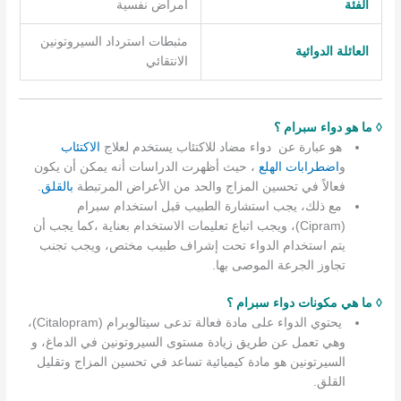
الفئة
أمراض نفسية
مثبطات استرداد السيروتونين
العائلة الدوائية
الانتقائي
◊ ما هو دواء سبرام ؟
هو عبارة عن دواء مضاد للاكتئاب يستخدم لعلاج
الاكتئاب
و
اضطرابات الهلع
، حيث أظهرت الدراسات أنه يمكن أن يكون
فعالاً في تحسين المزاج والحد من الأعراض المرتبطة
بالقلق
.
مع ذلك، يجب استشارة الطبيب قبل استخدام سبرام
(Cipram)، ويجب اتباع تعليمات الاستخدام بعناية ،كما يجب أن
يتم استخدام الدواء تحت إشراف طبيب مختص، ويجب تجنب
تجاوز الجرعة الموصى بها.
◊ ما هي مكونات دواء سبرام ؟
يحتوي الدواء على مادة فعالة تدعى سيتالوبرام (Citalopram)،
وهي تعمل عن طريق زيادة مستوى السيروتونين في الدماغ، و
السيرتونين هو مادة كيميائية تساعد في تحسين المزاج وتقليل
القلق.