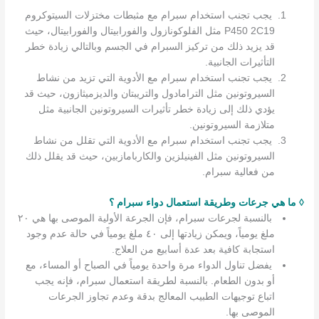
يجب تجنب استخدام سبرام مع مثبطات مختزلات السيتوكروم
P450 2C19 مثل الفلوكونازول والفورابيتال والفورابيتال، حيث
قد يزيد ذلك من تركيز السبرام في الجسم وبالتالي زيادة خطر
التأثيرات الجانبية.
يجب تجنب استخدام سبرام مع الأدوية التي تزيد من نشاط
السيروتونين مثل الترامادول والتريبتان والديزميثازون، حيث قد
يؤدي ذلك إلى زيادة خطر تأثيرات السيروتونين الجانبية مثل
متلازمة السيروتونين.
يجب تجنب استخدام سبرام مع الأدوية التي تقلل من نشاط
السيروتونين مثل الفينيلزين والكاربامازبين، حيث قد يقلل ذلك
من فعالية سبرام.
◊ ما هي جرعات وطريقة استعمال دواء سبرام ؟
بالنسبة لجرعات سبرام، فإن الجرعة الأولية الموصى بها هي ٢٠
ملغ يومياً، ويمكن زيادتها إلى ٤٠ ملغ يومياً في حالة عدم وجود
استجابة كافية بعد عدة أسابيع من العلاج.
يفضل تناول الدواء مرة واحدة يومياً في الصباح أو المساء، مع
أو بدون الطعام. بالنسبة لطريقة استعمال سبرام، فإنه يجب
اتباع توجيهات الطبيب المعالج بدقة وعدم تجاوز الجرعات
الموصى بها.