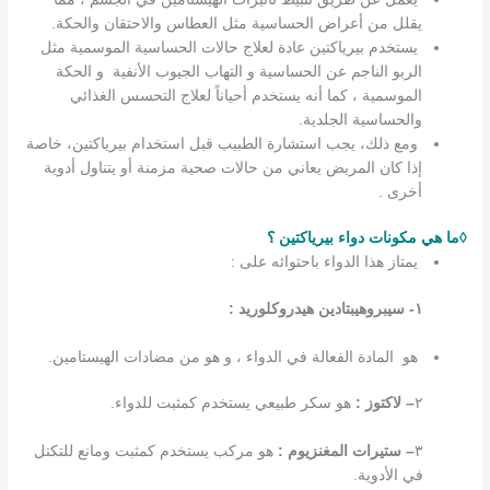
يقلل من أعراض الحساسية مثل العطاس والاحتقان والحكة.
يستخدم بيرياكتين عادة لعلاج حالات الحساسية الموسمية مثل
الربو الناجم عن الحساسية و التهاب الجيوب الأنفية و الحكة
الموسمية ، كما أنه يستخدم أحياناً لعلاج التحسس الغذائي
والحساسية الجلدية.
ومع ذلك، يجب استشارة الطبيب قبل استخدام بيرياكتين، خاصة
إذا كان المريض يعاني من حالات صحية مزمنة أو يتناول أدوية
أخرى .
◊ما هي مكونات دواء بيرياكتين ؟
يمتاز هذا الدواء باحتوائه على :
١- سيبروهيبتادين هيدروكلوريد :
هو المادة الفعالة في الدواء ، و هو من مضادات الهيستامين.
٢
– لاكتوز :
هو سكر طبيعي يستخدم كمثبت للدواء.
٣
– ستيرات المغنزيوم :
هو مركب يستخدم كمثبت ومانع للتكتل
في الأدوية.