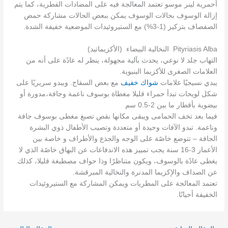
أحمرية لينر موسو تعتمد المعالجة فيه على المضادات الفطرية، كما يتم
إزالة الوسوف بحالات الوسوف يمكن ببعض الحالات مشاركة حمض
الصفصاف بتركيز (1-3%) مع الستيروئيدات الموضعية خفيفة الشدة.
Pityriasis Alba النخالية البيضاء (الأكزيماتيد)
التهاب جلد لا نوعي، يحدث بآلية مجهولة، ينظر له عادًة على أنه من
العلامات الصغرى للأكزيما البنيوية.
يبدي نسيجيًا علامات
شواك خفيف
مع بعض السفاج. ويبدو سريريًا على
شكل لويحات تبدأ حمراء قليلا مغطاة بوسوف ناعمة وجافة،مدورة أو
بيضوية بأقطار ما بين 2-0.5 سم
فيما بعد تخف الحمامى ويبقى مكانها نقص تصبغ مغطى بوسوف جافة
وناعمة. تبدو الآفات وحيدة أو متعددة وتصيب الأطفال ذوي البشرة
الجافة – تتوضع خاصًة على الوجه والجذع والأطراف و خاصة بين
الأعمار 3-16 سنة يجب تمييز هذه الاندفاعات عن البهاق خاصًة الذي لا
يغطى عادًة بالوسوف، ويكون متناظرًا وذا حواف مصطبغة قليلا، كذلك
عن الصداف والإكزيما المدنرة والنخالية المبرقشة.
تعتمد المعالجة على المطريات ويمكن المشاركة مع الستيروئيدات
الخفيفة أحيانًا.