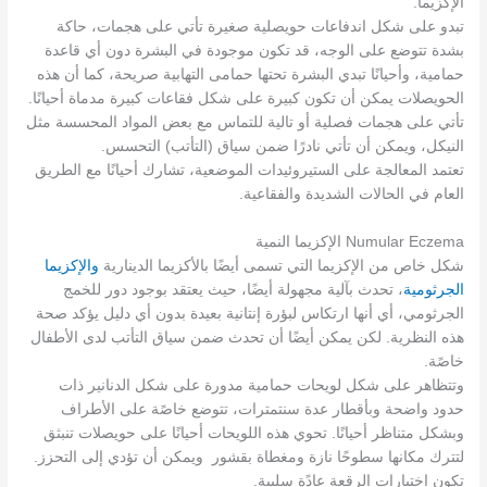
الإكزيما.
تبدو على شكل اندفاعات حويصلية صغيرة تأتي على هجمات، حاكة
بشدة تتوضع على الوجه، قد تكون موجودة في البشرة دون أي قاعدة
حمامية، وأحيانًا تبدي البشرة تحتها حمامى التهابية صريحة، كما أن هذه
الحويصلات يمكن أن تكون كبيرة على شكل فقاعات كبيرة مدماة أحيانًا.
تأتي على هجمات فصلية أو تالية للتماس مع بعض المواد المحسسة مثل
النيكل، ويمكن أن تأتي نادرًا ضمن سياق (التأتب) التحسس.
تعتمد المعالجة على الستيروئيدات الموضعية، تشارك أحيانًا مع الطريق
العام في الحالات الشديدة والفقاعية.
Numular Eczema الإكزيما النمية
شكل خاص من الإكزيما التي تسمى أيضًا بالأكزيما الدينارية
والإكزيما
الجرثومية
، تحدث بآلية مجهولة أيضًا، حيث يعتقد بوجود دور للخمج
الجرثومي، أي أنها ارتكاس لبؤرة إنتانية بعيدة بدون أي دليل يؤكد صحة
هذه النظرية. لكن يمكن أيضًا أن تحدث ضمن سياق التأتب لدى الأطفال
خاصًة.
وتتظاهر على شكل لويحات حمامية مدورة على شكل الدنانير ذات
حدود واضحة وبأقطار عدة سنتمترات، تتوضع خاصًة على الأطراف
وبشكل متناظر أحيانًا. تحوي هذه اللويحات أحيانًا على حويصلات تنبثق
لتترك مكانها سطوحًا نازة ومغطاة بقشور ويمكن أن تؤدي إلى التحزز.
تكون اختبارات الرقعة عادًة سلبية.