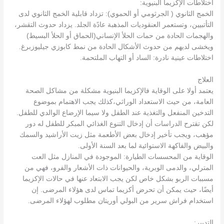
اختلاطات الإكزيما البنيوية:
الخمج الثانوي ( الجرثومي أو الحموي): تزداد قابلية الخمج الثانوي لدى
التأتبيين، وتستعمر العنقوديات المذهبة عادًة الجلد. يزداد حدوث التقشر،
والهجمات الحادة من حمات الحلأ الإنساني(الحماق أو الحلأ البسيط)
ويخشى لديهم من حدوث الأشكال الحادة من نمط كابوزي جيليوزبرغ.
اختلاطات عينية نادرة: الساد أو التهاب الملتحمة.
العلاج
يعتمد أولا على الوقاية فالإكزيما البنيوية مشكلة من مشاكل الصحة
العامة، من حيث الاستعداد الوراثي،كذلك يجب الاهتمام بموضوع
التدخين المنفعل والتغذية عند الطفل ولا سيما الإرضاع الوالدي للطفل.
لكن تقترح الدراسات أن إدخال التنوع الغذائي المبكر للطفل له دور
مؤهب، ويجب تأخير إدخال بعض الأطعمة مثل زيت الأراشيد والسمك
والبيض والفاكهة الاستوائية لما بعد السنة الأولى.
الوقاية من المحسسات الطيارة: الموجودة في المنازل مثل العت
المترلي، والدمى الوبرية، والحيوانات ذات الأشعار والفرو، فهي من
مسببات الربو بشكل خاص لكن يجب الابتعاد عنها في حالات الإكزيما
أيضًا، حيث يمكن أن تحرض أكزيما تماس لدى هؤلاء المرضى. إن
استخدام فراش سرير من البولي أوريتان مطلوب لهؤلاء المرضى.
التدبير: