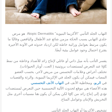
التهاب الجلد التأتبي “الأكزيما البنيوية” Atopic Dermatitis هو مرض
جلدي التهابي يسبب الحكة مزمن شائع عند الأطفال واليافعين وغالبًا ما
يكون مرتبط بعوامل وراثية خاصًة لكن ازدياد حدوثه في الآونة الأخيرة
يقترح احتمال وجود عوامل بيئية أيضًا.
يفسر التأتب بأنه ميل ذاتي أو عائلي لإنتاج زائد للأضداد وخاصًة من نمط
IgE عند التعرض لمستضدات بروتينية ( العت، أوبار الحيوانات).
تختلف أعراض وعلامات التحسس من مريض لآخر، بحسب العضو
المصاب فيمكن أن يكون الجلد في الإكزيما البنيوية، والرئة والقصبات
في
الربو
، ومخاطية الأنف في
التهاب الأنف التحسسي
.
هذه الأعضاء هي موقع لحدوث الآلية التحسسية حين التعرض لمستضدات
تؤدي إلى إنتاج زائد من IgE لكن يمكن أن يكون هنا مسببات أخرى مثل
التخريش والإنتان وعوامل المناخ.
تشخيص الأكزيما أو التهاب الجلد التأتبي.