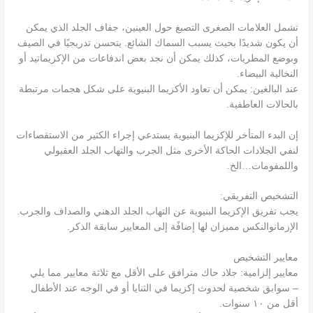
تشمل العلامات الصغرى التصبغ حول العينين، جفاف الجلد الذي يمكن
أن يكون شديدًا بحيث يسبب السماك الشائع. يتحسن تدريجيًا في الصيف
وبوضع المطريات، كذلك يمكن أن نجد بعض اندفاعات من الإكزيماتيد أو
النخالية البيضاء.
عند البالغين: يمكن أن تعاود الأكزيما البنيوية على شكل هجمات مرتبطة
بالحالات العاطفية.
إن البدء المتأخر للإكزيما البنيوية يستدعي إجراء الكثير من الاستقصاءات
لنفي الجلادات الحاكة الأخرى مثل الجرب والتهاب الجلد العقبولي
واللمفومات…الخ.
التشخيص التفريقي:
يجب تفريق الإكزيما البنيوية عن التهاب الجلد الدهني والصداف والجرب.
الإزمانوالنكس مميزان لها إضافًة إلى المعايير سابقة الذكر.
معايير التشخيص
معايير إلزامية: جلاد حاك مترافق على الأقل مع ثلاثة معايير مما يلي
– سوابق شخصية لحدوث إكزيما في الثنايا أو في الوجه عند الأطفال
أقل من ١٠ سنوات.