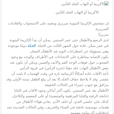
الأكزيما أو التهاب الجلد التأتبي
إن تشخيص الإكزيما البنيوية سريري ويعتمد على الاستجواب والعلامات
السريرية.
سريريًا:
لدى الرضع والأطفال حتى عمر السنتين: يمكن أن تبدأ الإكزيما البنيوية
في عمر مبكر، عادة حول الشهر الثالث من الحياة.
الحكة
دومًا موجودة
وهي مسؤولة عن اضطرابات النوم عند الأطفال الصغار.
تكون الإصابة متناظرة على الانحناءات في الأطراف والوجه مع وجود
الشحوب حول فوهات الوجه الفم والأنف والعينين ومكن أن يكون عند
بعض الأطفال التهاب جلد دهنيًا (خبزة الرأس) في فروة الرأس.
تأخذ الآفات عادة أشكالًا أكزيمائية نازة في وقت الهجمات لا تلبث أن
تتقشر. وقد لا يلاحظ جفاف الجلد إلا بعد أن يبلغ الطفل سنته الأولى وقد
يترافق مع حبوب حمراء في الحالات الخفيفة.
الأطفال بعد عمر السنتين: يكون أكثر أماكن وجود الآفات في الثنايا
(خاصًة الرقبة والثنايا المرفقية والمئبضية) أو على المعصم والكاحل،
كذلك على حلمتي الثدي، أو خلف الأذن. يعاني هؤلاء الأطفال من
هجمات موسمية خاصًة في الشتاء والخريف، وفي الحالات الشديدة نجد
اندفاعات إكزيمائية معممة.