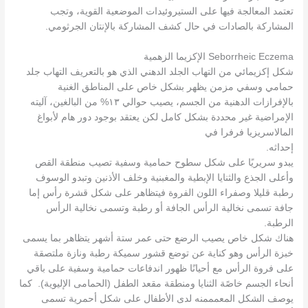
تعتمد المعالجة فيها على الستيروئيدات الموضعية القوية، وتجب
المشاركة بالصادات في حال كشف المشاركة بالإنتان الجرثومي.
Seborrheic Eczema الإكزيما الزهمية
شكل إكزيمائي من التهاب الجلد الدهني الذي هو بالتعريف التهاب جلد
حمامي وسفي مزمن يظهر بشكل خاص على المناطق الغنية
بالإفرازات الدهنية من الجسم، يصيب حوالي ١٣% من البالغين، آليته
الإمراضية غير محددة بشكل كامل لكن يعتقد بوجود دور هام لأبواغ
المالاسريزيا فرفرا في
إحداثه.
يبدو سريريًا على شكل سطوح حمامية وسفية تصيب منطقة القص
وأعلى الجذع والثنايا الإبطية والمغبنية وخلف الأذنين وتبدو الوسوف
رطبة قليلا وصفراء اللون الفروة فيتظاهر على شكل قشرة رأس إما
جافة تسمى نخالية الرأس الجافة أو رطبة وتسمى نخالية الرأس
الرطبة.
هناك شكل خاص يصيب الرضع حتى عمر ستة أشهر يتظاهر بما يسمى
خبزة الرأس وهو كناية عن توضع قشور سميكة رطبة ونازة ملتصقة
على فروة الرأس مع أحيانًا ظهور اندفاعات حمامية وسفية على باقي
أنحاء الجسم خاصًة الثنايا ومنطقة مقعد الطفل (الحمامى الإليوية). كما
يوصف الشكل المعمممنه لدى الأطفال على شكل أحمرية تسمى