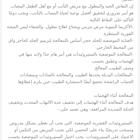
إن النقاش الجيد والمطول مع مريض التأتب أو مع أهل الطفل المصاب
هو أمر ضروري لتحقيق أفضل نوعية لحياة المصاب بالتأتب، ويجب دومًا
التأكيد على النقاط التالية:
-الأكزيما البنيوية مرض مزمن ويحتاج لعلاج مطول، والشفاء ليس النتيجة
الفورية المنتظرة.
-العناية الموضعية للجلد حجر أساس بالمعالجة لترميم الجلد كحاجز واق
من المحيط الخارجي.
-المعالجة الموضعية بالستيروئيدات هي أمر هام جدًا ولابد منها في
الهجمات وتطبق بحسب
وصف الطبيب المعالج.
-المعالجات البديلة يحددها الطبيب والمعالجة بالصادات وبمضادات
الحمات الراشحة تخضع أيضًا لاستشارة الطبيب حين يلزم إعطاؤها.
المعالجة أثناء الهجمات
هدف المعالجة أثناء الهجمات إلى تخفيف حدة الالتهاب المحدث وتخفيف
الحكة الشديدة المرافقة، وهي تعتمد على:-
-الستيروئيدات القشرية الموضعية: التي يجب أن تعطى بشكل مدروس
وتسحب تدريجيًا بناء على التحسن لكي نجنب المريض من النكس أو
الاعتماد على الستيروئيدات، يجب اختيار الستيروئيدات الموضعية بحسب