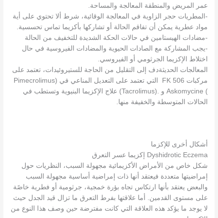
عمر المريض والمنطقة المعالجة والمساحة.
-المطريات حجر الزاوية في المعالجة الوقائية، شرط ألا تحتوي على أية
مواد عطرية يمكن أن تفاقم الحالة أو تشاركها بأكزيما تماس تحسسية.
-مضادات الهيستامين في حالات الحكة الشديدة للتخفيف من الحالة
-يجب المشاركة مع الصادات الحيوية والمضادات الفيروسية في حال
اختلاط الإكزيما الجرثومي أو الفيروسي.
المعالجات الحديثةدف إلى التقليل من الحاجة للستيروئيدات، تعتمد على
مركبات 506 FK التي تعتمد على التعديل المناعي في (Pimecrolimus
) Askomycine و .(Tacrolimus) علاج الإكزيما البنيوية وتستطب في
الحالات المتوسطة والخفيفة منها.
أشكال أخرى للإكزما
Dyshidrotic Eczema إكزيما عسر التعرق
شكل خاص من الأمراض الأكزيمائية مجهولة السبب، النظريات حول
إمراضيتها متعددة فيعتقد أنها ذات إمراضية أساسية مجهولة السبب
والبعض يعتقد بأنها ارتكاس تجاه بؤرة خمجية، جرثومية أو فطرية خاصًة
على مستوى القدمين. أما علاقتها بفرط التعرق ما تزال قيد الجدل حيث
لا يوجد ما يؤكد هذه العلاقة التي كانت مفترضة حين وصف هذا النوع من