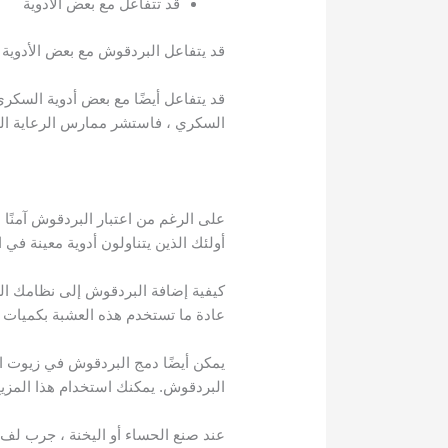
قد تتفاعل مع بعض الأدوية
قد يتفاعل البردقوش مع بعض الأدوية 
قد يتفاعل أيضًا مع بعض أدوية السكر
السكري ، فاستشر ممارس الرعاية ال
على الرغم من اعتبار البردقوش آمنًا 
أولئك الذين يتناولون أدوية معينة في 
كيفية إضافة البردقوش إلى نظامك ال
عادة ما تستخدم هذه العشبة بكميات ص
البردقوش. يمكنك استخدام هذا المزيج 
عند صنع الحساء أو اليخنة ، جرب لف 2-3 ملاعق كبيرة (6-9 جرام) من البردقوش في قطعة صغيرة من القماش القطني ونقعه في القدر أثناء الطه