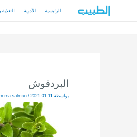
خطي
لى
الرئيسية
الأدوية
التغذية 
لمحتوى
البردقوش
بواسطة
2021-01-11
/
mirna salman