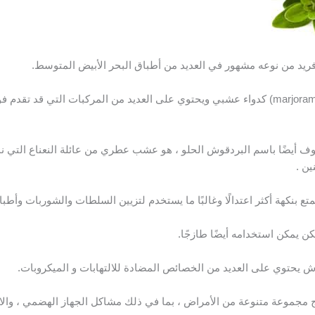
قوش (marjoram) ، المعروف أيضًا باسم البردقوش الحلو ، هو عشب عطري من عائلة النعناع 
ين .
يتمتع بنكهة أكثر اعتدالًا وغالبًا ما يستخدم لتزيين السلطات والشوربات وأطب
 يمكن استخدامه أيضًا طازجًا.
ش يحتوي على العديد من الخصائص المضادة للالتهابات و الميكروبات.
 مجموعة متنوعة من الأمراض ، بما في ذلك مشاكل الجهاز الهضمي ، والالته