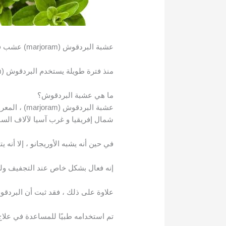
عشبة البردقوش (marjoram) عشب فريد من نوعه مشهور في العديد من أطباق البحر الأبيض المتوسط.
منذ فترة طويلة يستخدم البردقوش (marjoram) كدواء عشبي ويحتوي على العديد من المركبات التي قد تقدم فوائد صحية.
ما هي عشبة البردقوش؟
عشبة البرد
شمال إفريقيا و غرب آسيا لآلاف السن
في حين أنه يشبه الأوريجانو ، إلا أنه 
إنه فعال بشكل خاص عند التجفيف ولكن
علاوة على ذلك ، فقد ثبت أن البردقو
تم استخدامه طبيًا للمساعدة في علاج