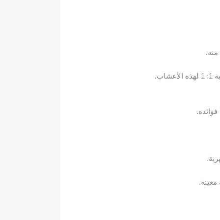
منه.
ب.
فوائده.
رية.
معينة.