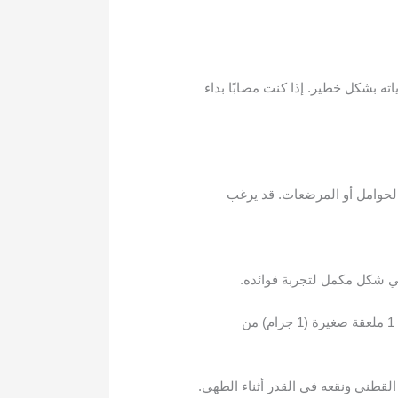
 بشكل خطير. إذا كنت مصابًا بداء
 الحوامل أو المرضعات. قد يرغب
في شكل مكمل لتجربة فوائده.
يمكن أيضًا دمج البردقوش في زيوت الطهي عن طريق خلط 1 ملعقة كبيرة (15 مل) من الزيت المفضل لديك مع 1 ملعقة صغيرة (1 جرام) من