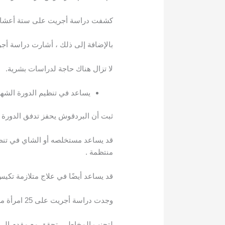
كشفت دراسة أجريت على ستة أعشاب أن البردقوش حارب Clostridium perfringens ، وه
بالإضافة إلى ذلك ، أشارت دراسة أج
لا تزال هناك حاجة لدراسات بشرية.
يساعد في تنظيم الدورة الشهر
ثبت أن البردقوش يحفز تدفق الدورة ا
قد يساعد مستخلصه أو الشاي في تنظيم
منتظمة .
قد يساعد أيضًا في علاج متلازمة تكيس المبايض (PCOS) ، وهو اضطراب هرموني مع أعراض مثل عدم انتظا
وجدت دراسة أجريت على 25 امرأة مصابة بمتلازمة تكيس المبايض أن شاي البردقوش حسّن ملامحهن الهرمونية وحساسية الأنسولين .
لتجنب المخاطر ، تحقق مع مقدم الرع