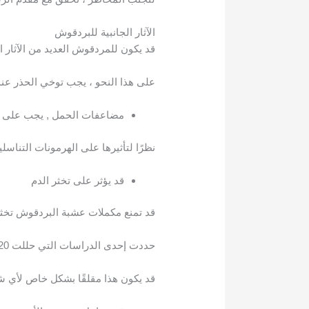
الآثار الجانبية للبردقوش
قد يكون للمردقوش العديد من الآثار ال
على هذا النحو ، يجب توخي الحذر عند
مضاعفات الحمل , يجب على ال
نظرًا لتأثيرها على الهرمونات التناسلي
قد يؤثر على تخثر الدم
قد تمنع مكملات عشبة البردقوش تخثر 
حددت إحدى الدراسات التي حللت 20 عشبًا أن البردقوش يعيق تكوين الصفائح الدموية ، وهو عامل رئيسي في تخثر الدم
قد يكون هذا مقلقًا بشكل خاص لأي ش