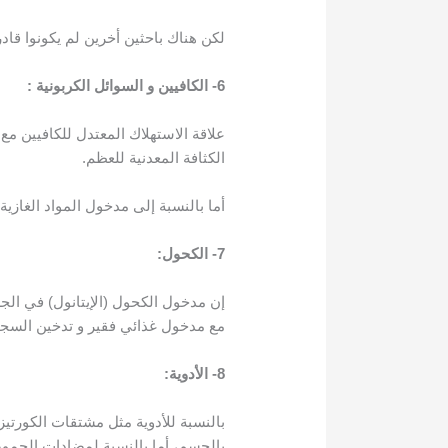
لكن هناك باحثين أخرين لم يكونوا قادر
6- الكافيين و السوائل الكربونية :
علاقة الاستهلاك المعتدل للكافيين م
الكثافة المعدنية للعظم.
أما بالنسبة إلى مدخول المواد الغازية
7- الكحول:
إن مدخول الكحول (الإيتانول) في الجر
مع مدخول غذائي فقير و تدخين السجا
8- الأدوية:
بالنسبة للأدوية مثل مشتقات الكورتيزون corticosteriods و مدرات البول و بعض أدوية علاج التدرن فمن المعروف أنها
بالجسم، أما بالنسبة لمضادات الحموض