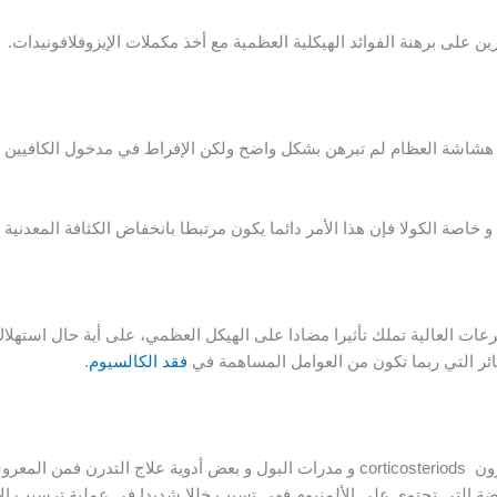
ين على برهنة الفوائد الهيكلية العظمية مع أخذ مكملات الإيزوفلافونيدات.
ع هشاشة العظام لم تبرهن بشكل واضح ولكن الإفراط في مدخول الكافيين 
 و خاصة الكولا فإن هذا الأمر دائما يكون مرتبطا بانخفاض الكثافة المعدنية 
عات العالية تملك تأثيرا مضادا على الهيكل العظمي، على أية حال استهلاك
ئر التي ربما تكون من العوامل المساهمة في
فقد الكالسيوم
.
 تسبب فقدا في
ة التي تحتوي على الألمنيوم فهي تسبب خللا شديدا في عملية ترسيب الأم