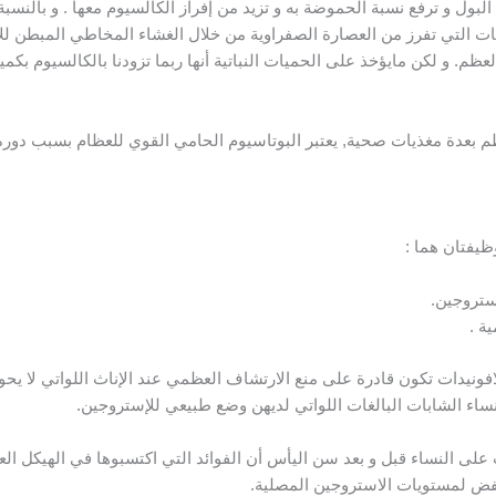
لبول و ترفع نسبة الحموضة به و تزيد من إفراز الكالسيوم معها . و بالنسبة ل
ات التي تفرز من العصارة الصفراوية من خلال الغشاء المخاطي المبطن لل
ظم. و لكن مايؤخذ على الحميات النباتية أنها ربما تزودنا بالكالسيوم بكمي
م بعدة مغذيات صحية, يعتبر البوتاسيوم الحامي القوي للعظام بسبب دوره ف
ظيفتان هما :
ستروجين.
ة .
فونيدات تكون قادرة على منع الارتشاف العظمي عند الإناث اللواتي لا يح
لنساء الشابات البالغات اللواتي لديهن وضع طبيعي للإستروجين.
على النساء قبل و بعد سن اليأس أن الفوائد التي اكتسبوها في الهيكل ا
خفض لمستويات الاستروجين المصلية.