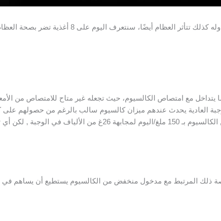
مثلما تتأثر صحة أجسادنا كثيرًا بما نتناوله كذلك تتأثر الع
ما يتداخل مع امتصاص الكالسيوم، حيث تجعله غير متاح للامتصاص من الأمعاء
وجبة العادية يحدث عندهم ميزان كالسيوم سالب بالرغم من حصولهم على كم
و قد قدرت الزيادة في الاحتياجات من الكالسيوم بـ 150 ملغ/اليوم لمجابهة
ة ذلك المرتبط مع مدخول منخفض من الكالسيوم يستطيع أن يساهم في
ه