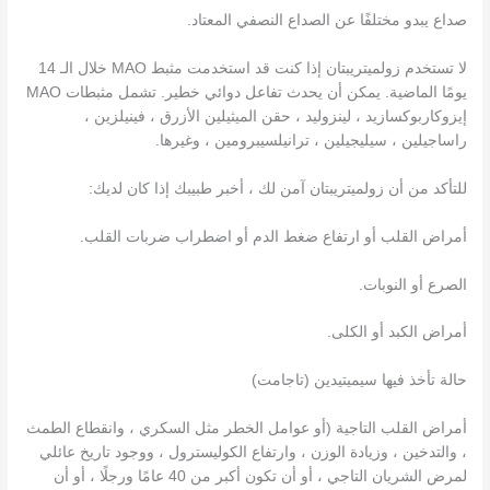
صداع يبدو مختلفًا عن الصداع النصفي المعتاد.
لا تستخدم زولميتريبتان إذا كنت قد استخدمت مثبط MAO خلال الـ 14
يومًا الماضية. يمكن أن يحدث تفاعل دوائي خطير. تشمل مثبطات MAO
إيزوكاربوكسازيد ، لينزوليد ، حقن الميثيلين الأزرق ، فينيلزين ،
راساجيلين ، سيليجيلين ، ترانيلسيبرومين ، وغيرها.
للتأكد من أن زولميتريبتان آمن لك ، أخبر طبيبك إذا كان لديك:
أمراض القلب أو ارتفاع ضغط الدم أو اضطراب ضربات القلب.
الصرع أو النوبات.
أمراض الكبد أو الكلى.
حالة تأخذ فيها سيميتيدين (تاجامت)
أمراض القلب التاجية (أو عوامل الخطر مثل السكري ، وانقطاع الطمث
، والتدخين ، وزيادة الوزن ، وارتفاع الكوليسترول ، ووجود تاريخ عائلي
لمرض الشريان التاجي ، أو أن تكون أكبر من 40 عامًا ورجلًا ، أو أن