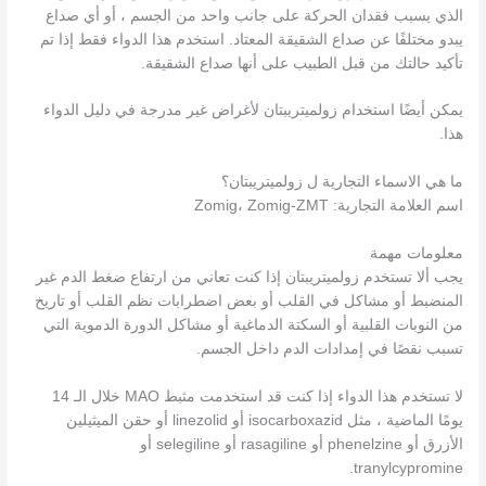
الذي يسبب فقدان الحركة على جانب واحد من الجسم ، أو أي صداع
يبدو مختلفًا عن صداع الشقيقة المعتاد. استخدم هذا الدواء فقط إذا تم
تأكيد حالتك من قبل الطبيب على أنها صداع الشقيقة.
يمكن أيضًا استخدام زولميتريبتان لأغراض غير مدرجة في دليل الدواء
هذا.
ما هي الاسماء التجارية ل زولميتريبتان؟
اسم العلامة التجارية: Zomig، Zomig-ZMT
معلومات مهمة
يجب ألا تستخدم زولميتريبتان إذا كنت تعاني من ارتفاع ضغط الدم غير
المنضبط أو مشاكل في القلب أو بعض اضطرابات نظم القلب أو تاريخ
من النوبات القلبية أو السكتة الدماغية أو مشاكل الدورة الدموية التي
تسبب نقصًا في إمدادات الدم داخل الجسم.
لا تستخدم هذا الدواء إذا كنت قد استخدمت مثبط MAO خلال الـ 14
يومًا الماضية ، مثل isocarboxazid أو linezolid أو حقن الميثيلين
الأزرق أو phenelzine أو rasagiline أو selegiline أو
tranylcypromine.