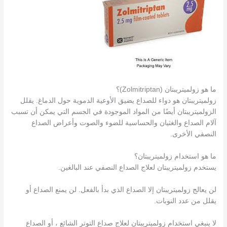
ما هو زولميتريبتان (Zolmitriptan)؟
زولميتريبتان هو دواء للصداع يضيق الأوعية الدموية حول الدماغ. يقلل
الزولميتريبتان أيضًا من المواد الموجودة في الجسم التي يمكن أن تسبب
آلام الصداع والغثيان والحساسية للضوء والصوت وأعراض الصداع
النصفي الأخرى.
ما هو استخدام زولميتريبتان؟
يستخدم زولميتريبتان لعلاج الصداع النصفي عند البالغين.
لن يعالج زولميتريبتان إلا الصداع الذي بدأ بالفعل. لن يمنع الصداع أو
يقلل من عدد النوبات.
لا ينبغي استخدام زولميتريبتان لعلاج صداع التوتر الشائع ، أو الصداع