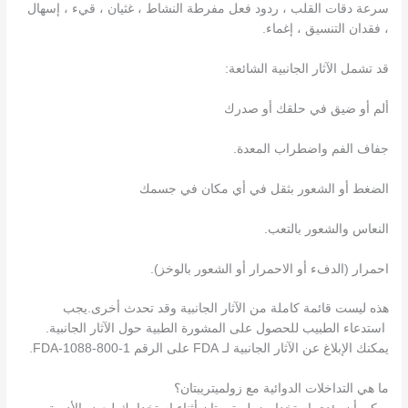
سرعة دقات القلب ، ردود فعل مفرطة النشاط ، غثيان ، قيء ، إسهال
، فقدان التنسيق ، إغماء.
قد تشمل الآثار الجانبية الشائعة:
ألم أو ضيق في حلقك أو صدرك
جفاف الفم واضطراب المعدة.
الضغط أو الشعور بثقل في أي مكان في جسمك
النعاس والشعور بالتعب.
احمرار (الدفء أو الاحمرار أو الشعور بالوخز).
هذه ليست قائمة كاملة من الآثار الجانبية وقد تحدث أخرى.يجب
استدعاء الطبيب للحصول على المشورة الطبية حول الآثار الجانبية.
يمكنك الإبلاغ عن الآثار الجانبية لـ FDA على الرقم 1-800-FDA-1088.
ما هي التداخلات الدوائية مع زولميتريبتان؟