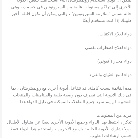
يمكن أن يؤدي استخدام زولميتريبتان أثناء استخدامك لبعض الأدوية
الأخرى إلى تراكم مستويات عالية من السيروتونين في جسمك ، وهي
حالة تسمى “متلازمة السيروتونين” ، والتي يمكن أن تكون قاتلة. أخبر
طبيبك إذا كنت تستخدم أيضًا:
دواء لعلاج الاكتئاب.
دواء لعلاج اضطراب نفسي.
دواء مخدر (أفيوني)
دواء لمنع الغثيان والقيء.
هذه القائمة ليست كاملة. قد تتفاعل أدوية أخرى مع زولميتريبتان ، بما
في ذلك الأدوية التي تصرف دون وصفة طبية والفيتامينات والمنتجات
العشبية. لم يتم سرد جميع التفاعلات الممكنة في دليل الدواء هذا.
مزيد من المعلومات
تذكر ، احتفظ بهذا الدواء وجميع الأدوية الأخرى بعيدًا عن متناول الأطفال
، ولا تشارك الأدوية الخاصة بك مع الآخرين ، واستخدم هذا الدواء فقط
حسب ارشادات الطبيب.