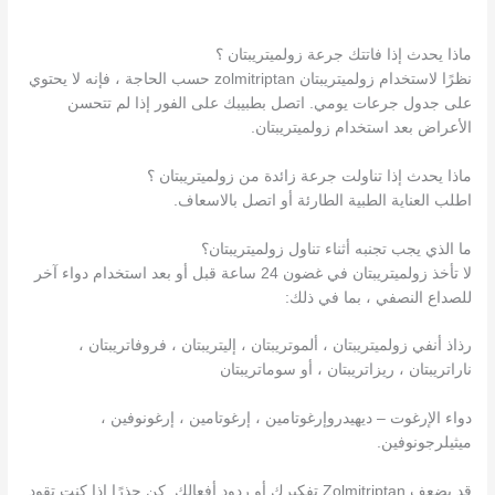
ماذا يحدث إذا فاتتك جرعة زولميتريبتان ؟
نظرًا لاستخدام زولميتريبتان zolmitriptan حسب الحاجة ، فإنه لا يحتوي
على جدول جرعات يومي. اتصل بطبيبك على الفور إذا لم تتحسن
الأعراض بعد استخدام زولميتريبتان.
ماذا يحدث إذا تناولت جرعة زائدة من زولميتريبتان ؟
اطلب العناية الطبية الطارئة أو اتصل بالاسعاف.
ما الذي يجب تجنبه أثناء تناول زولميتريبتان؟
لا تأخذ زولميتريبتان في غضون 24 ساعة قبل أو بعد استخدام دواء آخر
للصداع النصفي ، بما في ذلك:
رذاذ أنفي زولميتريبتان ، ألموتريبتان ، إليتريبتان ، فروفاتريبتان ،
ناراتريبتان ، ريزاتريبتان ، أو سوماتريبتان
دواء الإرغوت – ديهيدروإرغوتامين ، إرغوتامين ، إرغونوفين ،
ميثيلرجونوفين.
قد يضعف Zolmitriptan تفكيرك أو ردود أفعالك. كن حذرًا إذا كنت تقود