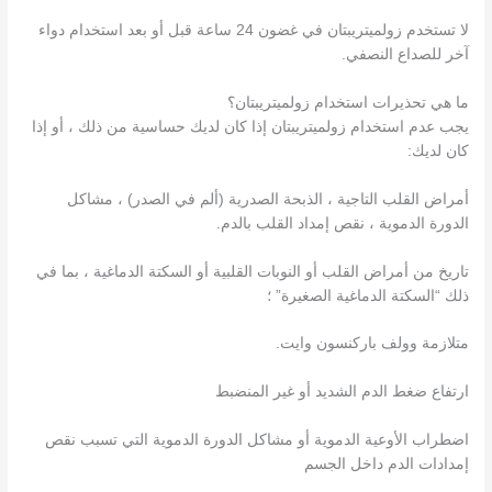
لا تستخدم زولميتريبتان في غضون 24 ساعة قبل أو بعد استخدام دواء
آخر للصداع النصفي.
ما هي تحذيرات استخدام زولميتريبتان؟
يجب عدم استخدام زولميتريبتان إذا كان لديك حساسية من ذلك ، أو إذا
كان لديك:
أمراض القلب التاجية ، الذبحة الصدرية (ألم في الصدر) ، مشاكل
الدورة الدموية ، نقص إمداد القلب بالدم.
تاريخ من أمراض القلب أو النوبات القلبية أو السكتة الدماغية ، بما في
ذلك “السكتة الدماغية الصغيرة” ؛
متلازمة وولف باركنسون وايت.
ارتفاع ضغط الدم الشديد أو غير المنضبط
اضطراب الأوعية الدموية أو مشاكل الدورة الدموية التي تسبب نقص
إمدادات الدم داخل الجسم