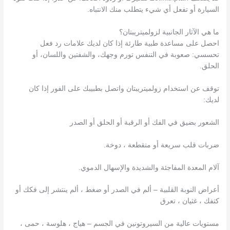
السيارة أو تفعل أي شيء يتطلب منك الانتباه.
ما هي الآثار الجانبية لزولميتريبتان؟
احصل على مساعدة طبية طارئة إذا كان لديك علامات رد فعل
تحسسي: صعوبة في التنفس تورم وجهك، والشفتين واللسان، أو
الحلق.
توقف عن استخدام زولميتريبتان واتصل بطبيبك على الفور إذا كان
لديك:
الشعور بضيق في الفك أو الرقبة أو الحلق أو الصدر
ضربات قلب سريعة أو متقطعة ، دوخة.
آلام المعدة المفاجئة والشديدة والإسهال الدموي.
أعراض النوبة القلبية – ألم في الصدر أو ضغط ، ألم ينتشر إلى فكك أو
كتفك ، غثيان ، تعرق
مستويات عالية من السيروتونين في الجسم – هياج ، هلوسة ، حمى ،