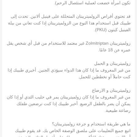
تكون امرأة خضعت لعملية استئصال الرحم).
قد تحتوي أقراص الزولميتريبتان المتحللة على فينيل ألانين. تحدث إلى
طبيبك قبل استخدام هذا النوع من الزولميتريبتان إذا كنت تعاني من بيلة
الفينيل كيتون (PKU).
زولميتريبتان Zolmitriptan غير معتمد للاستخدام من قبل أي شخص يقل
عمره عن 18 عامًا.
زولميتريبتان و الحمل
من غير المعروف ما إذا كان هذا الدواء سيؤذي الجنين. أخبري طبيبك إذا
كنت حاملاً أو تخططين للحمل.
زولميتريبتان و الارضاع
من غير المعروف ما إذا كان زولميتريبتان يمر في حليب الثدي أو إذا كان
يمكن أن يضر بالطفل الرضيع. أخبر طبيبك إذا كنت ترضعين طفلك
رضاعة طبيعية.
ما هي طريقة استخدام و جرعة زولميتريبتان؟
اتبع جميع التعليمات على ملصق الوصفة الخاص بك. قد يقوم طبيبك