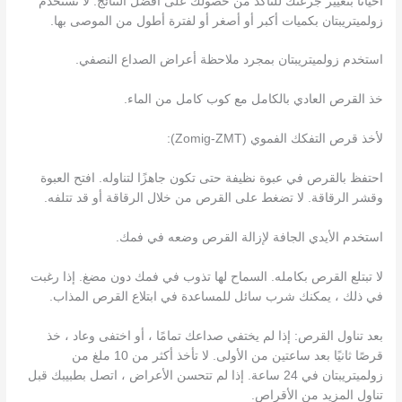
أحيانًا بتغيير جرعتك للتأكد من حصولك على أفضل النتائج. لا تستخدم
زولميتريبتان بكميات أكبر أو أصغر أو لفترة أطول من الموصى بها.
استخدم زولميتريبتان بمجرد ملاحظة أعراض الصداع النصفي.
خذ القرص العادي بالكامل مع كوب كامل من الماء.
لأخذ قرص التفكك الفموي (Zomig-ZMT):
احتفظ بالقرص في عبوة نظيفة حتى تكون جاهزًا لتناوله. افتح العبوة
وقشر الرقاقة. لا تضغط على القرص من خلال الرقاقة أو قد تتلفه.
استخدم الأيدي الجافة لإزالة القرص وضعه في فمك.
لا تبتلع القرص بكامله. السماح لها تذوب في فمك دون مضغ. إذا رغبت
في ذلك ، يمكنك شرب سائل للمساعدة في ابتلاع القرص المذاب.
بعد تناول القرص: إذا لم يختفي صداعك تمامًا ، أو اختفى وعاد ، خذ
قرصًا ثانيًا بعد ساعتين من الأولى. لا تأخذ أكثر من 10 ملغ من
زولميتريبتان في 24 ساعة. إذا لم تتحسن الأعراض ، اتصل بطبيبك قبل
تناول المزيد من الأقراص.