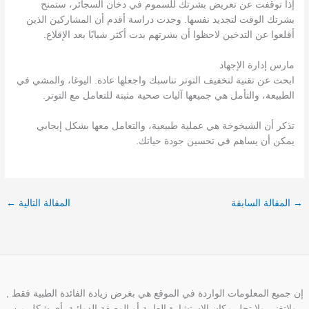
إذا توقفت عن تعريض بشرتك للسموم في دخان السجائر، ستمنح
بشرتك الوقت لتجديد نفسها. وجدت دراسة أقدم أن المشاركين الذين
أقلعوا عن التدخين لاحظوا أن بشرتهم بدت أكثر شبابًا بعد الإقلاع.
مارس إدارة الإجهاد
ابحث عن تقنية لتخفيف التوتر تناسبك واجعلها عادة. اليوغا، والمشي في
الطبيعة، والتأمل هي جميعها آليات صحية مثبتة للتعامل مع التوتر.
تذكر أن الشيخوخة هي عملية طبيعية، والتعامل معها بشكل إيجابي
يمكن أن يساهم في تحسين جودة حياتك.
→
المقالة السابقة
المقالة التالية
←
إن جميع المعلومات الواردة في الموقع هي بغرض زيادة الفائدة الطبية فقط ,
ولاتغني ولا تحل مكان الإستشارة الطبية أو الوصفة الدوائية بأي شكلٍ من