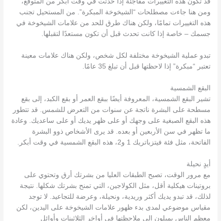
قد تكون هذه التغييرات مفاجئة إذا حدثت في وقت أبكر من المتوقع،
ومن هنا جاءت مصطلحات “الشيخوخة المبكرة”. من المستحيل تجنب
هذه التغييرات تمامًا، ولكن هناك طرق للحد من علامات الشيخوخة في
جسمك – خاصة إذا كانت تحدث قبل أن تكون مستعدًا لتقبلها.
تبدو عملية الشيخوخة مختلفة لكل شخص، ولكن هناك علامات معينة
تعتبر “مبكرة” إذا لاحظتها قبل أن تبلغ 35 عامًا.
البقع الشمسية
تشير البقع الشمسية، المعروفة أيضًا ببقع العمر أو بقع الكبد، إلى بقع
مسطحة على البشرة ناتجة عن سنوات من التعرض للشمس. قد تتطور
هذه البقع الصبغية على وجهك أو على ظهر يديك أو على ساعديك. وعادة
ما تظهر في سن الأربعين أو بعده. قد يرى الأشخاص ذوو البشرة
الفاتحة، مثل فئة فيتزباتريك 1 و2، هذه البقع الشمسية في وقت أبكر.
أيدٍ نحيلة
مع مرور الوقت، تصبح الطبقات العليا من بشرتك أرق وتحتوي على
بروتينات هيكلية أقل، مثل الكولاجين، التي تمنح بشرتك شكلها. نتيجة
لذلك، قد تبدو يديك أكثر وريدية، ونحيلة، وعرضة للتجاعيد. لا توجد
مقياس موضوعي لمدى بدء ظهور علامات الشيخوخة على اليدين، لكن
معظم الناس يميلون إلى ملاحظتها في أواخر الثلاثينات وأوائل