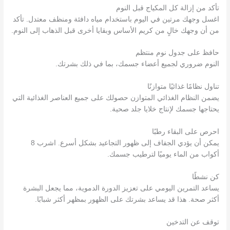
تأكد من إزالة كل المكياج قبل النوم
اغسل وجهك مرتين في اليوم باستخدام مياه دافئة ومنظف معتدل. تأكد
من أن وجهك خالٍ من كريم الأساس وبقايا أخرى قبل الذهاب إلى النوم.
حافظ على جدول نوم منتظم
النوم ضروري لجميع أعضاء جسمك، بما في ذلك بشرتك.
تناول نظامًا غذائيًا متوازنًا
يضمن النظام الغذائي المتوازن حصولك على جميع العناصر الغذائية التي
يحتاجها جسمك لإنتاج خلايا جلد صحية.
احرص على البقاء رطبًا
يمكن أن يؤدي الجفاف إلى ظهور التجاعيد بشكل أسرع. اشرب 8
أكواب من الماء يوميًا لترطيب جسمك.
كن نشطًا
يساعد التمرين اليومي على تعزيز الدورة الدموية، مما يجعل البشرة
أكثر صحة. هذا قد يساعد بشرتك على الظهور بمظهر أكثر شبابًا.
توقف عن التدخين