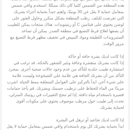
هذه المنطقة من الشمس كلما كان ذلك ممكنًا. استخدم واقي شمس
بمعامل حماية لا يقل عن 30 يوميًا، واهتم جيداً بحماية أجزاء بشرتك
التي تعرضت للتلف. رطب المنطقة بشكل متكرر وحاول العثور على
لوشن يحتوي على فيتامين C أو ريتينويدات. هناك منتجات يمكن للطبيب
أن يصفها لعلاج فرط التصبغ في منطقة الصدر. يمكن أن تساعد
الستيرويدات اللطيفة ومواد التبييض في تخفيف مظهر فرط التصبغ مع
مرور الوقت.
إذا كانت لديك بشرة جافة أو حاكة
إذا كانت بشرتك متقشرة وجافة وتثير الشعور بالحكة، قد ترغب في
استشارة طبيب جلدية للتأكد من عدم وجود حالات صحية أخرى. بمجرد
التأكد من أن بشرتك الجافة هي علامة على الشيخوخة وليست علامة
على شيء آخر، ابدأ بالتركيز على العوامل المتعلقة بنمط الحياة. اشرب
مزيدًا من الماء للحفاظ على ترطيب جسمك وبشرتك. قم بأخذ حمامات
قصيرة باستخدام مياه دافئة. إذا لم تنجح التغييرات في روتينك المنزلي،
تحدث إلى طبيب حول مرطب موصوف يحتوي على مكونات أقوى
لحماية بشرتك.
إذا كانت لديك تجاعيد أو ترهل في البشرة
ابدأ بحماية بشرتك كل يوم باستخدام واقي شمس بمعامل حماية لا يقل