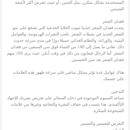
المستخدمة بشكل متكرر، مثل الجبين، أو حيث تتعرض أكثر لأشعة
الشمس.
فقدان الشعر
يحدث فقدان الشعر عندما تموت الخلايا الجذعية التي تشجع على نمو
الشعر الجديد في بصيلات الشعر. تلعب التغيرات الهرمونية، والعوامل
البيئية، والوراثة، والنظام الغذائي جميعًا دورًا في مدى سرعة حدوث
ذلك. تعاني ما يصل إلى 40٪ من النساء فوق سن السبعين من فقدان
الشعر. أما الرجال فيعانون من ذلك في وقت أبكر، حيث يرى 50٪ منهم
فقدان الشعر بعد سن الخمسين.
هناك عوامل عدة تؤثر بشكل مباشر على سرعة ظهور هذه العلامات
على جسمك.
التدخين
تساعد السموم الموجودة في دخان السجائر على تعريض بشرتك للإجهاد
التأكسدي. هذا يتسبب في جفاف البشرة والتجاعيد وغيرها من علامات
الشيخوخة المبكرة.
التعرض للشمس والتسمير
الجينات