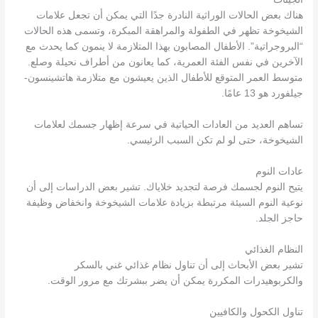
هناك بعض الحالات الوراثية النادرة جدًا التي يمكن أن تجعل علامات
الشيخوخة تظهر في الطفولة والمراهقة المبكرة، وتسمى هذه الحالات
“البروجراتية”. الأطفال المصابون بهذا المتلازمة لا ينمون كما يحدث مع
الآخرين في نفس الفئة العمرية، كما يعانون من أطراف نحيلة وصلع.
متوسط العمر المتوقع للأطفال الذين يعيشون مع متلازمة هاتشينسون-
جيلفورد هو 13 عامًا.
تساهم العديد من العادات الحياتية في سرعة إظهار جسمك لعلامات
الشيخوخة، حتى لو لم تكن السبب الرئيسي.
عادات النوم
يتيح النوم لجسمك فرصة لتجديد خلاياك. تشير بعض الدراسات إلى أن
نوعية النوم السيئة مرتبطة بزيادة علامات الشيخوخة وانخفاض وظيفة
حاجز الجلد.
النظام الغذائي
تشير بعض الأبحاث إلى أن تناول نظام غذائي غني بالسكر
والكربوهيدرات المكررة يمكن أن يضر ببشرتك مع مرور الوقت.
تناول الكحول والكافيين