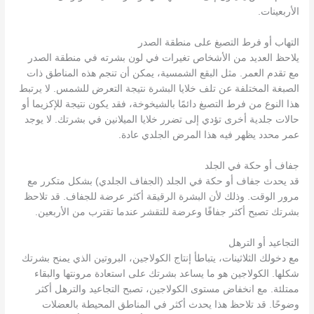
الأربعينات.
التهاب أو فرط التصبغ على منطقة الصدر
يلاحظ العديد من الأشخاص تغيرات في لون بشرته في منطقة الصدر
مع تقدم العمر. مثل البقع الشمسية، يمكن أن تنجم هذه المناطق ذات
الصبغة المختلفة عن تلف خلايا البشرة نتيجة التعرض للشمس. لا يرتبط
هذا النوع من فرط التصبغ دائمًا بالشيخوخة، فقد يكون نتيجة للإكزيما أو
حالات جلدية أخرى تؤدي إلى تضرر خلايا الميلانين في بشرتك. لا يوجد
عمر محدد يظهر فيه هذا المرض الجلدي عادة.
جفاف أو حكة في الجلد
قد يحدث جفاف أو حكة في الجلد (الجفاف الجلدي) بشكل متكرر مع
مرور الوقت. وذلك لأن البشرة الرقيقة أكثر عرضة للجفاف. قد تلاحظ
بشرتك تصبح أكثر جفافًا وعرضة للتقشر عندما تقترب من الأربعين.
التجاعيد أو الترهل
مع دخولك الثلاثينات، يتباطأ إنتاج الكولاجين، البروتين الذي يمنح بشرتك
شكلها. الكولاجين هو ما يساعد بشرتك على استعادة مرونتها والبقاء
ممتلئة. مع انخفاض مستوى الكولاجين، تصبح التجاعيد والترهل أكثر
وضوحًا. قد تلاحظ هذا يحدث أكثر في المناطق المحيطة بالعضلات