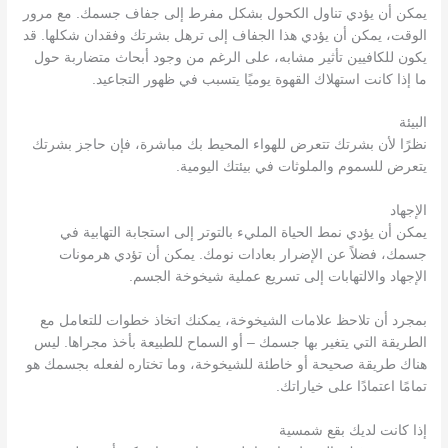
يمكن أن يؤدي تناول الكحول بشكل مفرط إلى جفاف جسمك. مع مرور
الوقت، يمكن أن يؤدي هذا الجفاف إلى ترهل بشرتك وفقدان شكلها. قد
يكون للكافيين تأثير مشابه، على الرغم من وجود أبحاث متضاربة حول
ما إذا كانت استهلاك القهوة يوميًا يتسبب في ظهور التجاعيد.
البيئة
نظرًا لأن بشرتك تتعرض للهواء المحيط بك مباشرة، فإن حاجز بشرتك
يتعرض للسموم والملوثات في بيئتك اليومية.
الإجهاد
يمكن أن يؤدي نمط الحياة المليء بالتوتر إلى استجابة التهابية في
جسمك، فضلاً عن الإضرار بعادات نومك. يمكن أن تؤدي هرمونات
الإجهاد والالتهابات إلى تسريع عملية شيخوخة الجسم.
بمجرد أن تلاحظ علامات الشيخوخة، يمكنك اتخاذ خطوات للتعامل مع
الطريقة التي يتغير بها جسمك – أو السماح للطبيعة بأخذ مجراها. ليس
هناك طريقة صحيحة أو خاطئة للشيخوخة، وما تختاره لفعله بجسمك هو
تمامًا اعتمادًا على خياراتك.
إذا كانت لديك بقع شمسية