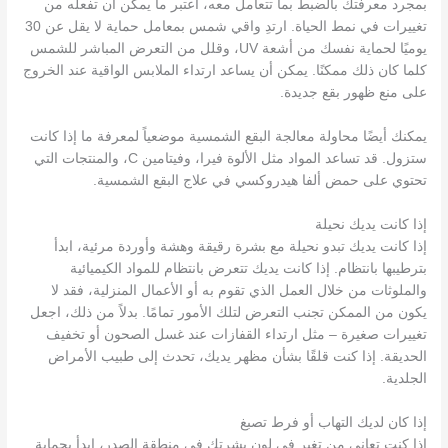
بمجرد معرفتك بالضبط بما تتعامل معه، اعتبر ما يمكن أن تفعله من
تغييرات في نمط الحياة. ارتدِ واقي شمس بمعامل حماية لا يقل عن 30
يوميًا لحماية نفسك من أشعة UV، وقلل من التعرض المباشر للشمس
كلما كان ذلك ممكنًا. يمكن أن يساعد ارتداء الملابس الواقية عند الخروج
على منع ظهور بقع جديدة.
يمكنك أيضًا محاولة معالجة البقع الشمسية موضعياً لمعرفة ما إذا كانت
ستزول. قد تساعد المواد مثل الألوة فيرا، وفيتامين C، والمنتجات التي
تحتوي على حمض ألفا هيدروكسي في علاج البقع الشمسية.
إذا كانت يديك نحيلة
إذا كانت يديك تبدو نحيلة مع بشرة رقيقة وهشة وأوردة مرئية، ابدأ
بترطيبها بانتظام. إذا كانت يديك تتعرض بانتظام للمواد الكيميائية
والملوثات من خلال العمل الذي تقوم به أو الأعمال المنزلية، فقد لا
يكون من الممكن تجنب التعرض لتلك الأمور تمامًا. بدلاً من ذلك، اجعل
تغييرات صغيرة – مثل ارتداء القفازات عند غسل الصحون أو تخفيف
الحديقة. إذا كنت قلقًا بشأن مظهر يديك، تحدث إلى طبيب الأمراض
الجلدية.
إذا كان لديك التهاب أو فرط تصبغ
إذا كنت تعاني من تغير في لون بشرتك في منطقة الصدر، ابدأ بحماية