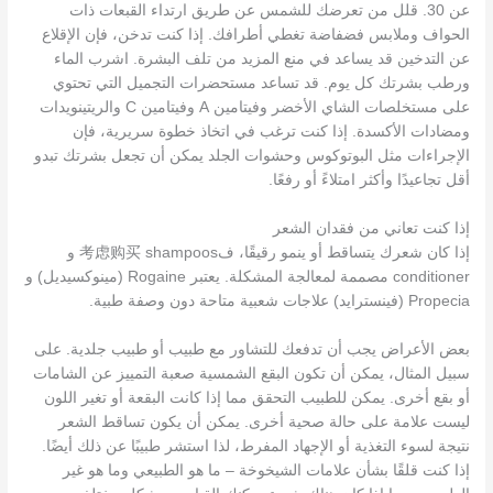
عن 30. قلل من تعرضك للشمس عن طريق ارتداء القبعات ذات
الحواف وملابس فضفاضة تغطي أطرافك. إذا كنت تدخن، فإن الإقلاع
عن التدخين قد يساعد في منع المزيد من تلف البشرة. اشرب الماء
ورطب بشرتك كل يوم. قد تساعد مستحضرات التجميل التي تحتوي
على مستخلصات الشاي الأخضر وفيتامين A وفيتامين C والريتينويدات
ومضادات الأكسدة. إذا كنت ترغب في اتخاذ خطوة سريرية، فإن
الإجراءات مثل البوتوكوس وحشوات الجلد يمكن أن تجعل بشرتك تبدو
أقل تجاعيدًا وأكثر امتلاءً أو رفعًا.
إذا كنت تعاني من فقدان الشعر
إذا كان شعرك يتساقط أو ينمو رقيقًا، ف考虑购买 shampoos و
conditioner مصممة لمعالجة المشكلة. يعتبر Rogaine (مينوكسيديل) و
Propecia (فينسترايد) علاجات شعبية متاحة دون وصفة طبية.
بعض الأعراض يجب أن تدفعك للتشاور مع طبيب أو طبيب جلدية. على
سبيل المثال، يمكن أن تكون البقع الشمسية صعبة التمييز عن الشامات
أو بقع أخرى. يمكن للطبيب التحقق مما إذا كانت البقعة أو تغير اللون
ليست علامة على حالة صحية أخرى. يمكن أن يكون تساقط الشعر
نتيجة لسوء التغذية أو الإجهاد المفرط، لذا استشر طبيبًا عن ذلك أيضًا.
إذا كنت قلقًا بشأن علامات الشيخوخة – ما هو الطبيعي وما هو غير