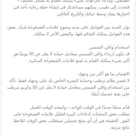
الطبيعي، وما إذا كان هناك شيء يمكنك القيام به بشكل مختلف –
فتحدث إلى طبيب. يمكنهم مساعدتك في إنشاء خطة رعاية تأخذ في
اعتبارها بيئتك ونمط حياتك والتاريخ العائلي.
تؤثر العديد من العوامل على مدى وضوح علامات الشيخوخة لديك. بعض
هذه العوامل يمكنك التحكم فيها، والبعض الآخر لا يمكنك.
استخدام واقي الشمس
قد يكون ارتداء واقي الشمس بمعامل حماية لا يقل عن 30 يوميًا هو
أكبر شيء يمكنك القيام به لمنع علامات الشيخوخة المبكرة.
الاهتمام بما هو أكثر من وجهك
لا تقصر نظام ترطيب وحماية البشرة الخاص بك على وجهك فقط. تأكد
من استخدام واقي الشمس بمعامل حماية لا يقل عن 30 وكريم مرطب
على بقية جسمك أيضًا.
قدّم منتجًا جديدًا في الوقت الواحد – وامنحه الوقت للعمل
تتطلب بعض المنتجات ادعاءات كبيرة لتقليل علامات الشيخوخة على
الفور. الحقيقة هي أن أي منتج تجميلي سيتطلب بعض الوقت لتلاحظ
نتائج مرئية.