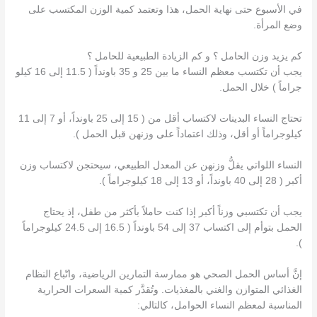
في الأسبوع حتى نهاية الحمل، هذا وتعتمد كمية الوزن المكتسب على
وضع المرأة.
كم يزيد وزن الحامل ؟ و كم الزيادة الطبيعية للحامل ؟
يجب أن تكتسب معظم النساء ما بين 25 و 35 باونداً ( 11.5 إلى 16 كيلو
جراماً ) خلال الحمل.
تحتاج النساء البدينات لاكتساب أقل من ( 15 إلى 25 باونداً، أو 7 إلى 11
كيلوجراماً أو أقل، وذلك اعتماداً على وزنهن قبل الحمل ).
النساء اللواتي يقلُّ وزنهن عن المعدل الطبيعي، سيحتجن لاكتساب وزن
أكبر ( 28 إلى 40 باونداً، أو 13 إلى 18 كيلوجراماً ).
يجب أن تكتسبي وزناً أكبر إذا كنت حاملاً بأكثر من طفل، إذ يحتاج
الحمل بتوأم إلى اكتساب 37 إلى 54 باونداً ( 16.5 إلى 24.5 كيلوجراماً
).
إنَّ أساس الحمل الصحي هو ممارسة التمارين الرياضية، واتّباع النظام
الغذائي المتوازن والغني بالمغذيات. وتُقدَّر كمية السعرات الحرارية
المناسبة لمعظم النساء الحوامل، كالتالي: