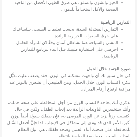
الخبز والشوي والسلق، هي طرق الطهي الأفضل من الناحية
الصحية والأقل استخداماً للدهون.
التمارين الرياضية
التمارين المعتدلة الشدة، بحسب تعليمات الطبيب، ستُساعدك
على حرق السعرات الحرارية الزائدة.
المشي والسباحة هما نشاطان آمنان وفعَّالان للمرأة الحامل.
احرصي على استشارة طبيبك قبل البدء ببرنامجٍ للتمارين
الرياضية.
صورة الجسد خلال الحمل
في حال سبق لك أن واجهت مشكلة في الوزن، فقد يصعب عليك تقبُّل
فكرة اكتساب الوزن خلال الحمل، ومن الطبيعي أن تشعري بالتوتر عند
مراقبة ارتفاع أرقام الميزان.
تذكري أنك بحاجة لاكتساب الوزن من أجل المحافظة على صحة حملك،
وأنك ستخسرين الباوندات الزائدة بعد إنجاب الطفل، ولكن في حال
اكتسبت وزناً يزيد عن الوزن الموصى به، فإن طفلك سيولد أيضاً بوزنٍ
أكبر، الأمر الذي قد يؤدي إلى مشاكل في الإنجاب. لذا فإنَّ أفضل السُّبل
للمحافظة على صحتك أثناء الحمل وصحة طفلك، هي اتباع النظام
الغذائي الصحي وممارسة الرياضة بانتظام.