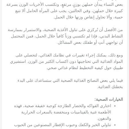
بعض النساء يبدأن حملهن بوزنٍ مرتفعٍ، وتكتسب الأخريات الوزن بسرعة
كبيرة خلال حملهن، وفي الحالتين، يجب على المرأة الحامل ألا تتبع
حمية، وألا تحاول إنقاص وزنها خلال الحمل.
من الأفضل أن تُركزي على تناول الأغذية الصحية، والاستمرار بممارسة
النشاط البدني، فإذا لم تكتسبي وزناً كافياً خلال الحمل، فمن المحتمل
أن تواجهي أنتِ أو طفلك بعض المشاكل.
ومع ذلك، يمكنك إجراء تغييرات في نظامك الغذائي، لتحصلي على
المواد الغذائية التي تحتاجينها دون اكتساب الكثير من الوزن. استشيري
طبيبكِ حول كيفية التخطيط لنظام غذائي صحي.
فيما يلي بعض النصائح الغذائية الصحية التي ستساعدك على البدء
بخطتكِ الغذائية.
الخيارات الصحية:
اختاري الفواكه والخضار الطازجة كوجبة خفيفة صحية، فهذه
الأطعمة غنية بالفيتامينات ومنخفضة بالسعرات الحرارية
والدهون.
تناولي الخبز والكعك وحبوب الإفطار المصنوعين من الحبوب