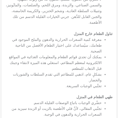
والسمن الصناعي، والزبدة، ومرق اللحم، والصلصات، والمايُونيز،
وتتبيلات السلطة العادية، وشحم الخنزير، والكريمة الحامضة،
والجبن القابل للدَّهن. جربي الخيارات القليلة الدسم من تلك
الأطعمة.
تناول الطعام خارج المنزل
معرفة كمية السعرات الحرارية والدهون والملح الموجود في
طعامك، سيُساعدك على اختيار الطعام الأفضل من الناحية
الصحية.
يمكنك أن تجدي قوائم الطعام والمعلومات الغذائية في المواقع
الالكترونية لمعظم المطاعم، استغلي هذه الميزة لانتقاء وجبتك
قبل الذهاب للمطعم.
بشكلٍ عام، اذهبي للمطاعم التي تقدم السلطات والشوربات
والخضار.
تجنَّبي الوجبات السريعة.
طهي الطعام في المنزل
حضِّري الوجبات باتباع الوصفات القليلة الدسم.
تجنَّبي المقالي، لأنَّ قلي الأطعمة بالزيت أو الزبدة سيزيد من
السعرات الحرارية والدهون في الوجبة.