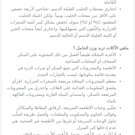
الكاملة.
اختاري مشتقات الحليب القليلة الدسم. تحتاجين لأربعة حصص
على الأقل من منتجات الحليب يومياً، ولكن اعتماد الحليب
المقشود (1% أو 2%) سوف يُخفض بشكلٍ كبير كمية السعرات
الحرارية والدُّهون التي تستهلكينها، واختاري أيضاً منتجات الجبن
أو اللبنة القليلة الدسم أو الخالية الدسم.
ماهي الأكلات تزيد وزن الحامل ؟
الأغذية المحلاة طبيعياً أفضل من تلك المحتوية على السكر
المضاف أو المحليات الصناعية.
الأطعمة والمشروبات التي تضع السكر أو شراب الذرة في
مقدمة قائمة مكوناتها، ليست بالخيارات الجيدة.
معظم المشروبات المحلاة مرتفعة بالسعرات الحرارية. اقرأي
ملصق المعلومات الغذائية على الغلاف، واحذري من المشروبات
المرتفعة بالسكر، واستبدلي المياه الغازية ومشروبات الفاكهة
بالماء.
تجنَّبي وجبات الأطعمة السريعة، كرقائق البطاطا والسكاكر
وقوالب الحلوى والبسكويت والمثلجات. وأفضل طريقة لتجنُّب
تناول الوجبات السريعة أو غيرها من الأطعمة غير الصحية، هي
عدم إدخالها إلى المنزل.
لا تُكثري من الدُّهون. تشمل الدُّهون كلاً من زيوت الطهي،