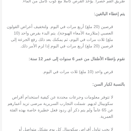
طريق الفم حصراً. يؤخذ القرص كاملاً مع كوب كامل من الماء.
يتم إعطاء البالغين:
قرصين (20 ملغ) أربع مرات في اليوم. ولتخفيف أعراض القولون
العصبي (متلازمة الأمعاء الهيوجة)، يتم البدء بقرص واحد (10
ملغ) ثلاث مرات في اليوم، ثم يمكنك بعد ذلك رفع الجرعة إلى
قرصين (20 ملغ) أربع مرات في اليوم إذا لزم الأمر ذلك.
نقوم بإعطاء الأطفال من عمر 6 سنوات إلى عمر 12 سنة:
قرص واحد (10 ملغ) ثلاث مرات في اليوم.
بالنسبة لكبار السن:
لا تتوفر معلومات وجرعات محددة عن كيفية استخدام أقراص
سكوبينال لديهم. شملت التجارب السريرية مرضى تزيد أعمارهم
عن 65 عاماً ولم يتم ذكر أي ردود فعل خطيرة خاصة بهذه الفئة
العمرية.
لا يجب تناول أقراص سكوبينال كل يوم بشكل متواصل أو