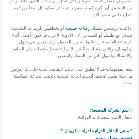
المعروف مقدار كمية سكوبينال التي تصل إلى حليب الثدي بدقة، ولكن
من المحتمل أن تكون كمية صغيرة. قد يقلل سكوبينال أيضاً من كمية
الحليب التي تنتجها الأم.
إذا كنت ترضعين طفلك
رضاعة طبيعية
أو تخططين للرضاعة الطبيعية،
تحدثي مع طبيبك أو الصيدلي، لأن الأدوية الأخرى قد تكون أفضل أثناء
الرضاعة الطبيعية. إذا قالوا إنه من المقبول أن تستمري في تناول
سكوبينال، راقبي طفلك بحثاً عن الآثار الجانبية المحتملة، مثل النعاس
والإمساك والتبول أقل من المعتاد والمغص.
هذه المعلومات قد لا تنطبق على حالتك الصحية، يجب على كل مريض
مراجعة طبيب مختص لتحديد الحالة الصحية وتحديد الجرعة المناسبة
بدقة.
• اسم الشركة المصنعة:
جلفار الخليج للصناعات الدوائية.
◊ ماهي البدائل الدوائية لدواء سكوبينال ؟
هيوسين بوتيل بروميد