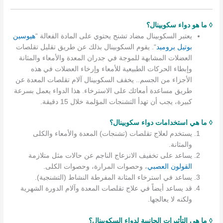
◊ ما هو دواء سكوبينال؟
يعتبر السكوبينال مضاد تشنج يحتوي على المادة الفعالة “
هيوسين
بوتيل بروميد
“. يقوم السكوبينال بذلك عن طريق تقليل تقلصات
العضلات المشابهة للموجة في جدران المعدة والأمعاء والمثانة
وإبطاء الحركات الطبيعية للأمعاء وإرخاء العضلات في هذه
الأجزاء من الجسم.. يخفف السكوبينال آلام تقلصات المعدة عن
طريق مساعدة أمعائك على الاسترخاء. هذا الدواء يعمل بسرعة
كبيرة، يجب أن تهدأ التشنجات المؤلمة خلال 15 دقيقة.
◊ ما هي استخدامات دواء سكوبينال؟
يستخدم لعلاج تقلصات (تشنجات) المعدة والأمعاء والكلى
والمثانة.
يساعد على تخفيف الانزعاج الناجم عن حالات مثل متلازمة
القولون العصبي
، وحصوات المرارة، وحصوات الكلى.
يساعد في استرخاء المثانة المفرطة النشاط (التشنجية).
قد يساعد أيضاً في علاج تقلصات المعدة وآلام الدورة الشهرية
ولكنه لا يعالجها.
◊ ما هي التأثيرات الجانبية لدواء السكوبينال؟