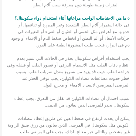
لفترات زمنية طويلة دون معرفة سبب آلام البطن.
◊ ما هي الاحتياطات الواجب مراعاتها أثناء استخدام دواء سكوبينال؟
في حالة استمرار آلام البطن الشديدة وغير المبررة أو تفاقمها، أو
حدوثها مع أعراض مثل الحمى أو الغثيان أو القيء أو التغيرات في
حركات الأمعاء أو ألم البطن أو انخفاض ضغط الدم أو الإغماء أو وجود
دم في البراز، فيجب طلب المشورة الطبية على الفور.
يجب استخدام أقراص سكوبينال بحذر في الحالات التي تتميز بعدم
انتظام دقات القلب مثل الانسمام الدرقي أو قصور القلب أو فشله وفي
جراحة القلب حيث قد يزيد من تسريع معدل ضربات القلب. بسبب
خطر حدوث مضاعفات مضادات الكولين، يجب توخي الحذر عند
المرضى المعرضين لانسداد الأمعاء أو مخرج البول.
بسبب احتمال أن مضادات الكولين قد تقلل من التعرق، يجب إعطاء
سكوبينال بحذر للمرضى الذين يعانون من الحمى.
يمكن أن يحدث ارتفاع في ضغط العين عن طريق إعطاء مضادات
الكولين مثل سكوبينال في المرضى الذين يعانون من زرق ضيق الزاوية
غير مشخص وبالتالي غير معالج. لذلك، يجب على المرضى طلب