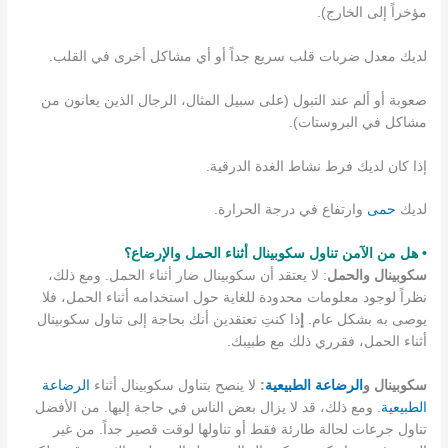
مؤخراً إلى الخارج).
لديك معدل ضربات قلب سريع جداً أو أي مشاكل أخرى في القلب.
صعوبة أو ألم عند التبول (على سبيل المثال، الرجال الذين يعانون من
مشاكل في البروستات).
إذا كان لديك فرط نشاط الغدة الدرقية.
لديك
حمى
وارتفاع في درجة الحرارة.
• هل من الآمن تناول سكوبينال أثناء الحمل والإرضاع؟
سكوبينال والحمل
: لا يعتقد أن سكوبينال ضار أثناء الحمل. ومع ذلك،
نظراً لوجود معلومات محدودة للغاية حول استخدامه أثناء الحمل، فلا
يوصى به بشكل عام.
إ
ذا كنتِ تعتقدين أنك بحاجة إلى تناول سكوبينال
أثناء الحمل، فقرري ذلك مع طبيبك.
سكوبينال و
الرضاعة الطبيعية
:
لا ينصح بتناول سكوبينال أثناء
الرضاعة
الطبيعية
. ومع ذلك، قد لا يزال بعض الناس في حاجة إليها. من الأفضل
تناول جرعات لحالة طارئة فقط أو تناولها لوقت قصير جداً. من غير