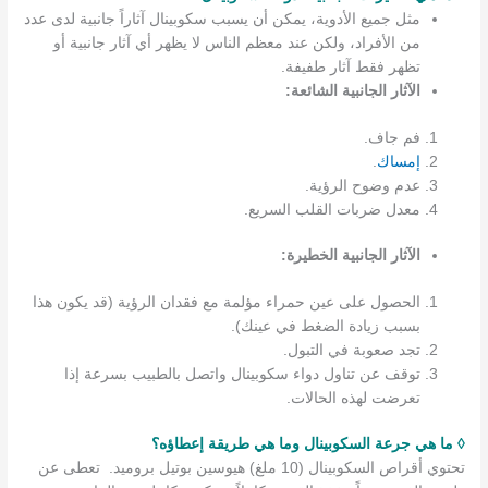
مثل جميع الأدوية، يمكن أن يسبب سكوبينال آثاراً جانبية لدى عدد
من الأفراد، ولكن عند معظم الناس لا يظهر أي آثار جانبية أو
تظهر فقط آثار طفيفة.
ا
لآثار الجانبية الشائعة:
فم جاف.
إمساك
.
عدم وضوح الرؤية.
معدل ضربات القلب السريع.
الآثار الجانبية الخطيرة:
الحصول على عين حمراء مؤلمة مع فقدان الرؤية (قد يكون هذا
بسبب زيادة الضغط في عينك).
تجد صعوبة في التبول.
توقف عن تناول دواء سكوبينال واتصل بالطبيب بسرعة إذا
تعرضت لهذه الحالات.
◊ ما هي جرعة السكوبينال وما هي طريقة إعطاؤه؟
تحتوي أقراص السكوبينال (10 ملغ) هيوسين بوتيل بروميد. تعطى عن