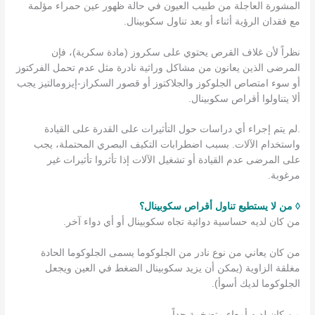
المشورة العاجلة من طبيب العيون في حالة ظهور عين حمراء مؤلمة
مع فقدان الرؤية أثناء أو بعد تناول سكوبينال.
نظراً لأن غلاف القرص يحتوي على سكروز (مادة سكرية)، فإن
المرضى الذين يعانون من مشاكل وراثية نادرة مثل عدم تحمل الفركتوز
أو سوء امتصاص الجلوكوز والجلاكتوز أو قصور السكراز-إيزومالتيز يجب
ألا يتناولوا أقراص سكوبينال.
.لم يتم إجراء أي دراسات حول التأثيرات على القدرة على القيادة
واستخدام الآلات. بسبب اضطرابات التكيف البصري المحتملة، يجب
على المرضى عدم القيادة أو تشغيل الآلات إذا تأثروا تأثيرات غير
مرغوبة.
◊ من لا يستطيع تناول أقراص سكوبينال؟
من كان لديه حساسية دوائية تجاه سكوبينال أو أي دواء آخر.
من كان يعاني من نوع نادر من الجلوكوما يسمى الجلوكوما الحادة
مغلقة الزاوية (يمكن أن يزيد سكوبينال الضغط في العين ويجعل
الجلوكوما لديك أسوأ).
من كان لديه أمعاء متضخمة جداً.