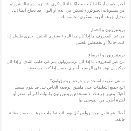
أخبر طبيبك أيضًا إذا كنت مصابًا بداء السكري. قد تزيد أدوية الستيروئيد
من مستويات الجلوكوز (السكر) في الدم أو البول. قد تحتاج أيضًا إلى
تعديل جرعة أدوية السكري الخاصة بك.
بريدنيزولون و الحمل
من غير المعروف ما إذا كان هذا الدواء سيؤذي الجنين. أخبري طبيبك إذا
كنت حاملاً أو تخططين للحمل.
بريدنيزولون و الارضاع
من غير المعروف ما إذا كان بريدنيزولون يمر في حليب الثدي أو إذا كان
يمكن أن يؤثر على الرضيع. أخبري طبيبك إذا كنت مرضعة.
ما هي طريقة استخدام و جرعة بريدنيزولون؟
اتبع جميع التعليمات على ملصق الوصفة الخاص بك. قد يقوم طبيبك
أحيانًا بتغيير جرعتك. لا تستخدم بريدنيزولون بكميات أكبر أو أصغر أو
لفترة أطول من الموصى بها.
أحيانًا يتم تناول بريدنيزولون كل يوم. اتبع تعليمات جرعات طبيبك بعناية
فائقة.