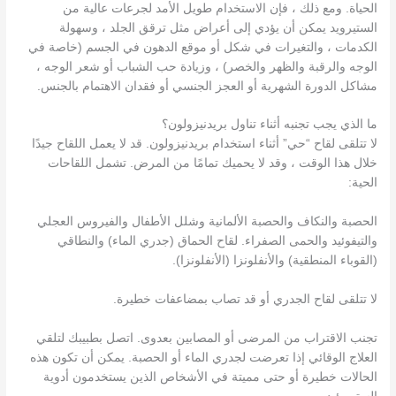
الحياة. ومع ذلك ، فإن الاستخدام طويل الأمد لجرعات عالية من
الستيرويد يمكن أن يؤدي إلى أعراض مثل ترقق الجلد ، وسهولة
الكدمات ، والتغيرات في شكل أو موقع الدهون في الجسم (خاصة في
الوجه والرقبة والظهر والخصر) ، وزيادة حب الشباب أو شعر الوجه ،
مشاكل الدورة الشهرية أو العجز الجنسي أو فقدان الاهتمام بالجنس.
ما الذي يجب تجنبه أثناء تناول بريدنيزولون؟
لا تتلقى لقاح “حي” أثناء استخدام بريدنيزولون. قد لا يعمل اللقاح جيدًا
خلال هذا الوقت ، وقد لا يحميك تمامًا من المرض. تشمل اللقاحات
الحية:
الحصبة والنكاف والحصبة الألمانية وشلل الأطفال والفيروس العجلي
والتيفوئيد والحمى الصفراء. لقاح الحماق (جدري الماء) والنطاقي
(القوباء المنطقية) والأنفلونزا (الأنفلونزا).
لا تتلقى لقاح الجدري أو قد تصاب بمضاعفات خطيرة.
تجنب الاقتراب من المرضى أو المصابين بعدوى. اتصل بطبيبك لتلقي
العلاج الوقائي إذا تعرضت لجدري الماء أو الحصبة. يمكن أن تكون هذه
الحالات خطيرة أو حتى مميتة في الأشخاص الذين يستخدمون أدوية