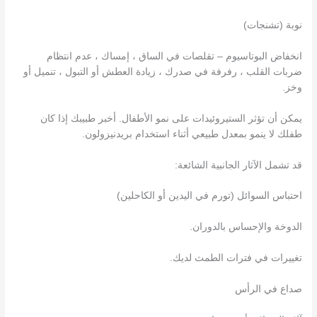
نوبة (تشنجات)
انخفاض البوتاسيوم – تقلصات في الساق ، إمساك ، عدم انتظام
ضربات القلب ، رفرفة في صدرك ، زيادة العطش أو التبول ، تنميل أو
وخز.
يمكن أن تؤثر الستيروئيدات على نمو الأطفال. أخبر طبيبك إذا كان
طفلك لا ينمو بمعدل طبيعي أثناء استخدام بريدنيزولون.
قد تشمل الآثار الجانبية الشائعة:
احتباس السوائل (تورم في اليدين أو الكاحلين)
الدوخة والإحساس بالدوران.
تغييرات في فترات الطمث لديك.
صداع في الرأس