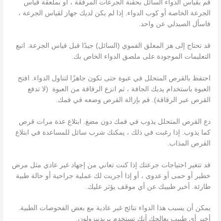
قم بقياس الدواء السائل بحقنة الجرعات المرفقة ، أو بملعقة قياس
الجرعة الخاصة أو كوب الدواء. إذا لم يكن لديك جهاز لقياس الجرعة ،
فاسأل الصيدلي عن واحد.
قد تحتاج إلى هز المعلق الفموي (السائل) جيدًا قبل قياس الجرعة. اتبع
التعليمات الموجودة على ملصق الدواء الخاص بك.
احتفظ بالقرص المتحلل في عبوة حتى تكون جاهزًا لتناول الدواء. افتح
العبوة باستخدام يديك الجافة ، ثم انزع الرقاقة من العبوة (لا تدفع
القرص عبر الرقاقة). قم بإزالة القرص وضعه في فمك.
دع القرص المتحلل يذوب في فمك دون مضغ. ابتلاع عدة مرات قرص
كما يذوب. إذا رغبت في ذلك ، يمكنك شرب سائل للمساعدة في ابتلاع
القرص المذاب.
قد تتغير احتياجات جرعتك إذا كنت تعاني من إجهاد غير عادي مثل مرض
خطير أو حمى أو عدوى ، أو إذا أجريت لك عملية جراحية أو حالة طبية
طارئة. أخبر طبيبك عن أي موقف يؤثر عليك.
يمكن أن يسبب هذا الدواء نتائج غير عادية مع بعض الفحوصات الطبية.
أخبر أي طبيب يعالجك أنك تستخدم بريدنيزولون.