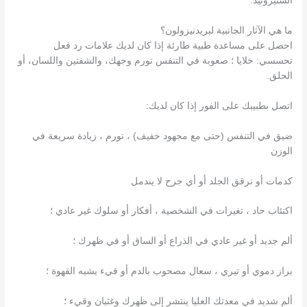
الستيروئيد.
ما هي الآثار الجانبية لبريدنيزولون؟
احصل على مساعدة طبية طارئة إذا كان لديك علامات رد فعل
تحسسي: خلايا ؛ صعوبة في التنفس تورم وجهك، والشفتين واللسان، أو
الحلق.
اتصل بطبيبك على الفور إذا كان لديك:
ضيق في التنفس (حتى مع مجهود خفيف) ، تورم ، زيادة سريعة في
الوزن
كدمات أو ترقق الجلد أو أي جرح لا يندمل
اكتئاب حاد ، تغيرات في الشخصية ، أفكار أو سلوك غير عادي ؛
ألم جديد أو غير عادي في الذراع أو الساق أو في ظهرك ؛
براز دموي أو تيري ، سعال مصحوب بالدم أو قيء يشبه القهوة ؛
ألم شديد في معدتك العليا ينتشر إلى ظهرك وغثيان وقيء ؛