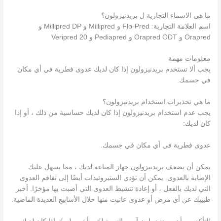
ما هي الاسماء التجارية ل بريدنيزولون؟
اسم العلامة التجارية: Flo-Pred و Millipred و Millipred DP و
Orapred و Orapred ODT و Pediapred و Veripred 20
معلومات مهمة
يجب ألا تستخدم بريدنيزولون إذا كان لديك عدوى فطرية في أي مكان
في جسمك.
ما هي تحذيرات استخدام بريدنيزولون؟
يجب عدم استخدام بريدنيزولون إذا كان لديك حساسية من ذلك ، أو إذا
كان لديك:
عدوى فطرية في أي مكان في جسمك.
يمكن أن يضعف بريدنيزولون جهاز المناعة لديك ، مما يسهل عليك
الإصابة بالعدوى. يمكن أن تؤدي الستيروئيدات أيضًا إلى تفاقم العدوى
التي لديك بالفعل ، أو إعادة تنشيط العدوى التي أصبت بها مؤخرًا. أخبر
طبيبك عن أي مرض أو عدوى عانيت منها خلال الأسابيع العديدة الماضية.