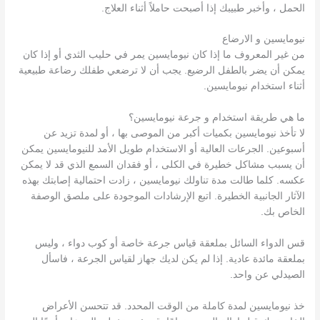
الحمل ، وأخبر طبيبك إذا أصبحت حاملاً أثناء العلاج.
نيومايسين و الارضاع
من غير المعروف ما إذا كان نيومايسين يمر في حليب الثدي أو إذا كان
يمكن أن يضر بالطفل الرضيع. يجب أن لا ترضعي طفلك رضاعة طبيعية
أثناء استخدام نيومايسين.
ما هي طريقة استخدام و جرعة نيومايسين؟
لا تأخذ نيومايسين بكميات أكبر من الموصى بها ، أو لمدة تزيد عن
أسبوعين. الجرعات العالية أو الاستخدام طويل الأمد للنيومايسين يمكن
أن يسبب مشاكل خطيرة في الكلى ، أو فقدان السمع الذي قد لا يمكن
عكسه. كلما طالت مدة تناولك نيومايسين ، زادت احتمالية إصابتك بهذه
الآثار الجانبية الخطيرة. اتبع الإرشادات الموجودة على ملصق الوصفة
الخاص بك.
قس الدواء السائل بملعقة قياس جرعة خاصة أو كوب دواء ، وليس
بملعقة مائدة عادية. إذا لم يكن لديك جهاز لقياس الجرعة ، فاسأل
الصيدلي عن واحد.
خذ نيومايسين لمدة كاملة من الوقت المحدد. قد تتحسن الأعراض