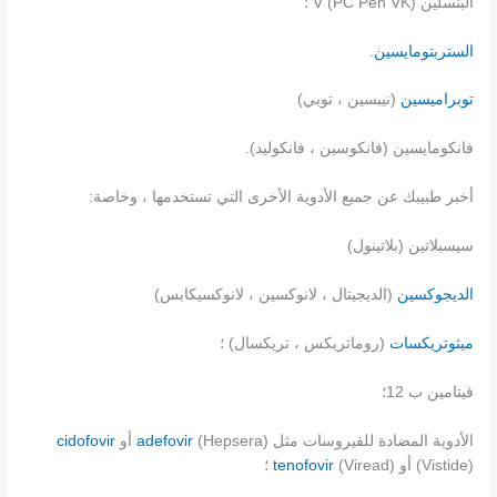
البنسلين V (PC Pen VK) ؛
الستربتومايسين
.
توبراميسين
(نيبسين ، توبي)
فانكومايسين (فانكوسين ، فانكوليد).
أخبر طبيبك عن جميع الأدوية الأخرى التي تستخدمها ، وخاصة:
سيسبلاتين (بلاتينول)
الديجوكسين
(الديجيتال ، لانوكسين ، لانوكسيكابس)
ميثوتريكسات
(روماتريكس ، تريكسال) ؛
فيتامين ب 12؛
الأدوية المضادة للفيروسات مثل
(Hepsera) أو
adefovir
cidofovir
(Vistide) أو
(Viread) ؛
tenofovir