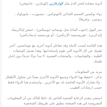
أدوية مضادة لتخثر الدم مثل
الوارفارين
(كومادين ، جانتوفين)
دواء توكسين التسمم الغذائي (البوتوكس ، ديسبورت ، مايوبلوك ،
زيومين ، وغيرها)
مدر للبول (حبوب الماء) مثل بوميتانيد (بوميكس) ، حمض إيثاكرينيك
(إيدكرين) ، فوروسيميد (لازيكس) ، أو تورسيميد (ديماديكس).
هذه القائمة ليست كاملة وقد تتفاعل أدوية أخرى مع نيومايسين. أخبر
طبيبك عن كل الأدوية التي تقوم بإستخدامها. وهذا يشمل الوصفات
الطبية ، والفيتامينات ، والمنتجات العشبية. لا تبدأ دواءً جديدًا دون إخبار
طبيبك.
مزيد من المعلومات
تذكر ، احتفظ بهذا الدواء وجميع الأدوية الأخرى بعيدًا عن متناول الأطفال
، ولا تشارك الأدوية الخاصة بك مع الآخرين ، واستخدم هذا الدواء فقط
حسب ارشادات الطبيب.
استشر مقدم الرعاية الصحية الخاص بك دائمًا للتأكد من أن المعلومات
المعروضة في هذه الصفحة تنطبق على ظروفك الشخصية.