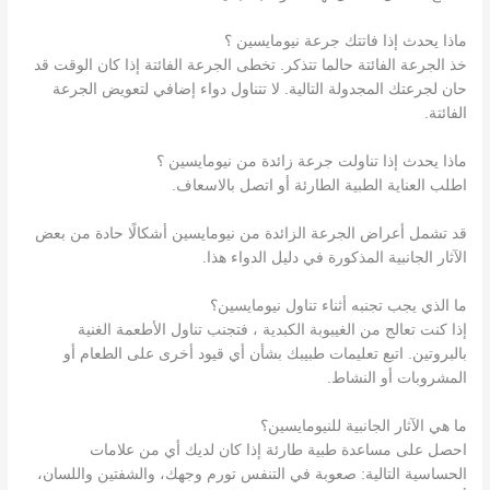
ماذا يحدث إذا فاتتك جرعة نيومايسين ؟
خذ الجرعة الفائتة حالما تتذكر. تخطى الجرعة الفائتة إذا كان الوقت قد
حان لجرعتك المجدولة التالية. لا تتناول دواء إضافي لتعويض الجرعة
الفائتة.
ماذا يحدث إذا تناولت جرعة زائدة من نيومايسين ؟
اطلب العناية الطبية الطارئة أو اتصل بالاسعاف.
قد تشمل أعراض الجرعة الزائدة من نيومايسين أشكالًا حادة من بعض
الآثار الجانبية المذكورة في دليل الدواء هذا.
ما الذي يجب تجنبه أثناء تناول نيومايسين؟
إذا كنت تعالج من الغيبوبة الكبدية ، فتجنب تناول الأطعمة الغنية
بالبروتين. اتبع تعليمات طبيبك بشأن أي قيود أخرى على الطعام أو
المشروبات أو النشاط.
ما هي الآثار الجانبية للنيومايسين؟
احصل على مساعدة طبية طارئة إذا كان لديك أي من علامات
الحساسية التالية: صعوبة في التنفس تورم وجهك، والشفتين واللسان،