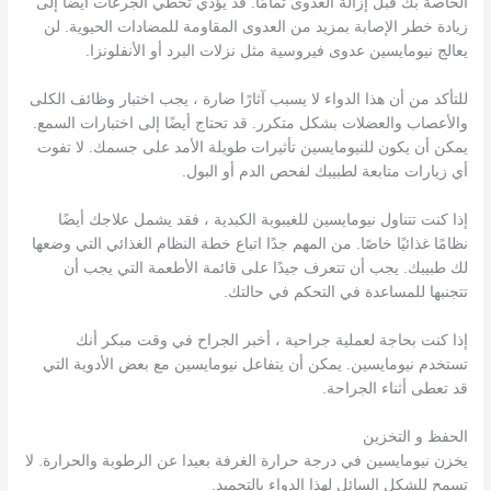
الخاصة بك قبل إزالة العدوى تمامًا. قد يؤدي تخطي الجرعات أيضًا إلى
زيادة خطر الإصابة بمزيد من العدوى المقاومة للمضادات الحيوية. لن
يعالج نيومايسين عدوى فيروسية مثل نزلات البرد أو الأنفلونزا.
للتأكد من أن هذا الدواء لا يسبب آثارًا ضارة ، يجب اختبار وظائف الكلى
والأعصاب والعضلات بشكل متكرر. قد تحتاج أيضًا إلى اختبارات السمع.
يمكن أن يكون للنيومايسين تأثيرات طويلة الأمد على جسمك. لا تفوت
أي زيارات متابعة لطبيبك لفحص الدم أو البول.
إذا كنت تتناول نيومايسين للغيبوبة الكبدية ، فقد يشمل علاجك أيضًا
نظامًا غذائيًا خاصًا. من المهم جدًا اتباع خطة النظام الغذائي التي وضعها
لك طبيبك. يجب أن تتعرف جيدًا على قائمة الأطعمة التي يجب أن
تتجنبها للمساعدة في التحكم في حالتك.
إذا كنت بحاجة لعملية جراحية ، أخبر الجراح في وقت مبكر أنك
تستخدم نيومايسين. يمكن أن يتفاعل نيومايسين مع بعض الأدوية التي
قد تعطى أثناء الجراحة.
الحفظ و التخزين
يخزن نيومايسين في درجة حرارة الغرفة بعيدا عن الرطوبة والحرارة. لا
تسمح للشكل السائل لهذا الدواء بالتجميد.