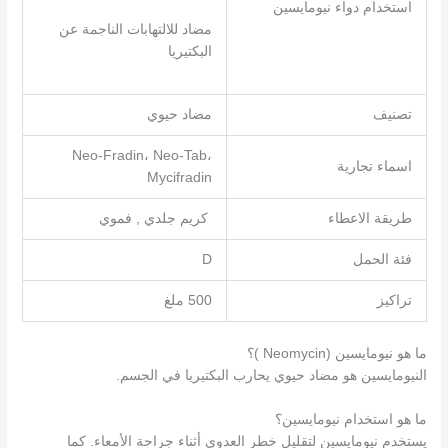
استخدام دواء نيومايسين
مضاد للالتهابات الناجمة عن
البكتيريا
تصنيف
مضاد حيوي
Neo-Fradin، Neo-Tab،
اسماء تجارية
Mycifradin
طريقة الاعطاء
كريم جلدي , فموي
فئة الحمل
D
تراكيز
500 ملغ
ما هو نيومايسين (Neomycin )؟
النيومايسين هو مضاد حيوي يحارب البكتيريا في الجسم.
ما هو استخدام نيومايسين؟
يستخدم نيومايسين لتقليل خطر العدوى أثناء جراحة الأمعاء. كما