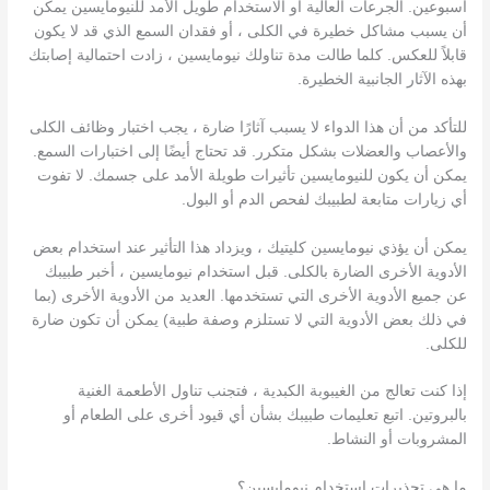
أسبوعين. الجرعات العالية أو الاستخدام طويل الأمد للنيومايسين يمكن
أن يسبب مشاكل خطيرة في الكلى ، أو فقدان السمع الذي قد لا يكون
قابلاً للعكس. كلما طالت مدة تناولك نيومايسين ، زادت احتمالية إصابتك
بهذه الآثار الجانبية الخطيرة.
للتأكد من أن هذا الدواء لا يسبب آثارًا ضارة ، يجب اختبار وظائف الكلى
والأعصاب والعضلات بشكل متكرر. قد تحتاج أيضًا إلى اختبارات السمع.
يمكن أن يكون للنيومايسين تأثيرات طويلة الأمد على جسمك. لا تفوت
أي زيارات متابعة لطبيبك لفحص الدم أو البول.
يمكن أن يؤذي نيومايسين كليتيك ، ويزداد هذا التأثير عند استخدام بعض
الأدوية الأخرى الضارة بالكلى. قبل استخدام نيومايسين ، أخبر طبيبك
عن جميع الأدوية الأخرى التي تستخدمها. العديد من الأدوية الأخرى (بما
في ذلك بعض الأدوية التي لا تستلزم وصفة طبية) يمكن أن تكون ضارة
للكلى.
إذا كنت تعالج من الغيبوبة الكبدية ، فتجنب تناول الأطعمة الغنية
بالبروتين. اتبع تعليمات طبيبك بشأن أي قيود أخرى على الطعام أو
المشروبات أو النشاط.
ما هي تحذيرات استخدام نيومايسين؟