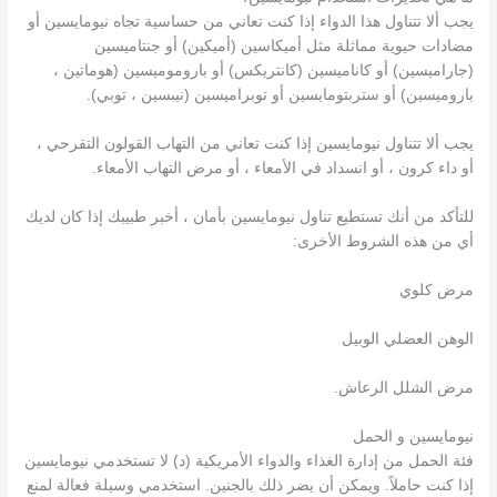
يجب ألا تتناول هذا الدواء إذا كنت تعاني من حساسية تجاه نيومايسين أو
مضادات حيوية مماثلة مثل أميكاسين (أميكين) أو جنتاميسين
(جاراميسين) أو كاناميسين (كانتريكس) أو باروموميسين (هوماتين ،
باروميسين) أو ستربتومايسين أو توبراميسين (نيبسين ، توبي).
يجب ألا تتناول نيومايسين إذا كنت تعاني من التهاب القولون التقرحي ،
أو داء كرون ، أو انسداد في الأمعاء ، أو مرض التهاب الأمعاء.
للتأكد من أنك تستطيع تناول نيومايسين بأمان ، أخبر طبيبك إذا كان لديك
أي من هذه الشروط الأخرى:
مرض كلوي
الوهن العضلي الوبيل
مرض الشلل الرعاش.
نيومايسين و الحمل
فئة الحمل من إدارة الغذاء والدواء الأمريكية (د) لا تستخدمي نيومايسين
إذا كنت حاملاً. ويمكن أن يضر ذلك بالجنين. استخدمي وسيلة فعالة لمنع