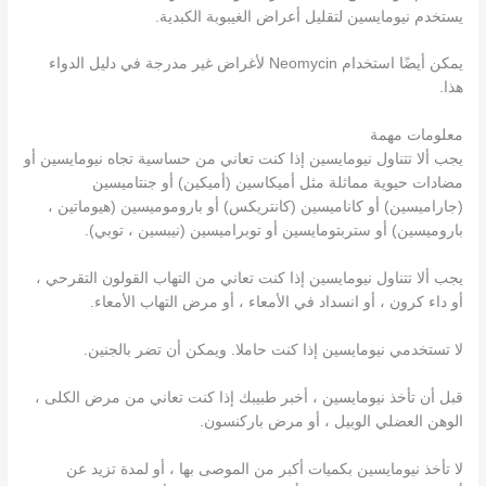
يستخدم نيومايسين لتقليل أعراض الغيبوبة الكبدية.
يمكن أيضًا استخدام Neomycin لأغراض غير مدرجة في دليل الدواء
هذا.
معلومات مهمة
يجب ألا تتناول نيومايسين إذا كنت تعاني من حساسية تجاه نيومايسين أو
مضادات حيوية مماثلة مثل أميكاسين (أميكين) أو جنتاميسين
(جاراميسين) أو كاناميسين (كانتريكس) أو باروموميسين (هيوماتين ،
باروميسين) أو ستربتومايسين أو توبراميسين (نيبسين ، توبي).
يجب ألا تتناول نيومايسين إذا كنت تعاني من التهاب القولون التقرحي ،
أو داء كرون ، أو انسداد في الأمعاء ، أو مرض التهاب الأمعاء.
لا تستخدمي نيومايسين إذا كنت حاملا. ويمكن أن تضر بالجنين.
قبل أن تأخذ نيومايسين ، أخبر طبيبك إذا كنت تعاني من مرض الكلى ،
الوهن العضلي الوبيل ، أو مرض باركنسون.
لا تأخذ نيومايسين بكميات أكبر من الموصى بها ، أو لمدة تزيد عن