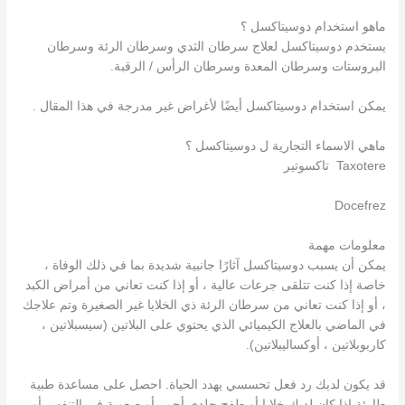
ماهو استخدام دوسيتاكسل ؟
يستخدم دوسيتاكسل لعلاج سرطان الثدي وسرطان الرئة وسرطان
البروستات وسرطان المعدة وسرطان الرأس / الرقبة.
يمكن استخدام دوسيتاكسل أيضًا لأغراض غير مدرجة في هذا المقال .
ماهي الاسماء التجارية ل دوسيتاكسل ؟
Taxotere تاكسوتير
Docefrez
معلومات مهمة
يمكن أن يسبب دوسيتاكسل آثارًا جانبية شديدة بما في ذلك الوفاة ،
خاصة إذا كنت تتلقى جرعات عالية ، أو إذا كنت تعاني من أمراض الكبد
، أو إذا كنت تعاني من سرطان الرئة ذي الخلايا غير الصغيرة وتم علاجك
في الماضي بالعلاج الكيميائي الذي يحتوي على البلاتين (سيسبلاتين ،
كاربوبلاتين ، أوكساليبلاتين).
قد يكون لديك رد فعل تحسسي يهدد الحياة. احصل على مساعدة طبية
طارئة إذا كان لديك خلايا أو طفح جلدي أحمر أو صعوبة في التنفس أو