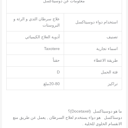
معلومات عن دوسيتاكسل
علاج سرطان الثدي و الرئة و
استخدام دواء دوسيتاكسل
البروستات
تصنيف
أدوية العلاج الكيميائي
اسماء تجارية
Taxotere
طريقة الاعطاء
حقناً
فئة الحمل
D
تراكيز
20-80ملغ
ما هو دوسيتاكسل (Docetaxel)؟
دوستاكسل هو دواء يستخدم لعلاج السرطان , يعمل عن طريق منع
الانقسام الخلوي للخلية .