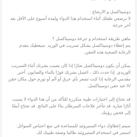
دوسيتاكسل و الارضاع :
لا ترضعي طفلك أثناء استخدام هذا الدواء ولمدة أسبوع على الأقل بعد
آخر جرعة.
ماهي طريقة استخدام و جرعة دوسيتاكسل ؟
يتم إعطاء دوسيتاكسل بشكل تسريب في الوريد. سيعطيك مقدم
الرعاية الصحية هذه الحقن.
يمكن أن يكون دوسيتاكسل ضارًا إذا كان يصيب بشرتك أثناء التسريب
الوريدي. إذا حدث ذلك ، اغسل بشرتك فورًا بالماء والصابون. أخبر
مقدمي الرعاية إذا كنت تشعر بأي حرق أو ألم أو تورم حول مكان حقن
IV عند حقن دوسيتاكسل.
قد تحتاج إلى اختبارات طبية متكررة للتأكد من أن هذا الدواء لا يسبب
آثارًا ضارة. قد تتأخر علاجات السرطان بناءً على النتائج. قد تحتاج أيضًا
إلى فحص رؤيتك.
سيتم إعطاؤك دواء الستيروئيد للمساعدة في منع احتباس السوائل.
استمر في استخدام الستيروئيد طالما وصفه طبيبك لك.