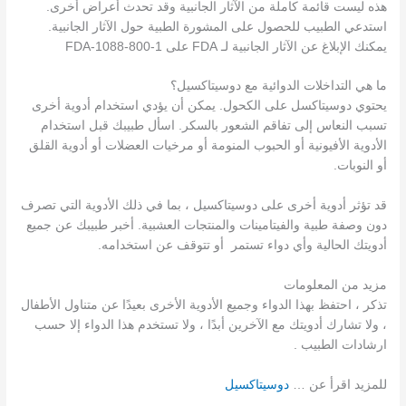
هذه ليست قائمة كاملة من الآثار الجانبية وقد تحدث أعراض أخرى.
استدعي الطبيب للحصول على المشورة الطبية حول الآثار الجانبية.
يمكنك الإبلاغ عن الآثار الجانبية لـ FDA على 1-800-FDA-1088
ما هي التداخلات الدوائية مع دوسيتاكسيل؟
يحتوي دوسيتاكسل على الكحول. يمكن أن يؤدي استخدام أدوية أخرى
تسبب النعاس إلى تفاقم الشعور بالسكر. اسأل طبيبك قبل استخدام
الأدوية الأفيونية أو الحبوب المنومة أو مرخيات العضلات أو أدوية القلق
أو النوبات.
قد تؤثر أدوية أخرى على دوسيتاكسيل ، بما في ذلك الأدوية التي تصرف
دون وصفة طبية والفيتامينات والمنتجات العشبية. أخبر طبيبك عن جميع
أدويتك الحالية وأي دواء تستمر أو تتوقف عن استخدامه.
مزيد من المعلومات
تذكر ، احتفظ بهذا الدواء وجميع الأدوية الأخرى بعيدًا عن متناول الأطفال
، ولا تشارك أدويتك مع الآخرين أبدًا ، ولا تستخدم هذا الدواء إلا حسب
ارشادات الطبيب .
للمزيد اقرأ عن …
دوسيتاكسيل