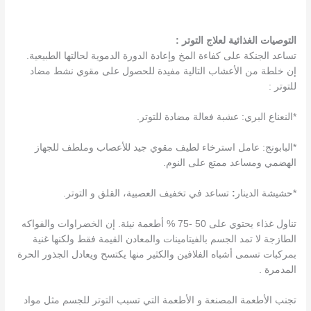
التوصيات الغذائية لعلاج التوتر :
تساعد الجنكة على كفاءة المخ وإعادة الدورة الدموية لحالتها الطبيعية.
إن خلطة من الأعشاب التالية مفيدة للحصول على مقوي نشط مضاد
للتوتر :
*النعناع البري: عشبة فعالة مضادة للتوتر.
*البابونج: عامل استرخاء لطيف مقوي جيد للأعصاب وملطف للجهاز
الهضمي ومساعد ممتع على النوم.
*حشيشة الدينار
:
تساعد في تخفيف العصبية، القلق و التوتر.
تناول غذاء يحتوي على 50 -75 % أطعمة نيئة. إن الخضراوات والفواكه
الطازجة لا تمد الجسم بالفيتامينات والمعادن القيمة فقط ولكنها غنية
بمركبات تسمى أشباه الفلافين والكثير منها يكتسح ويعادل الجذور الحرة
المدمرة .
تجنب الأطعمة المصنعة و الأطعمة التي تسبب التوتر للجسم مثل مواد