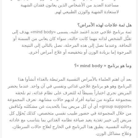
مساعدة العديد من الأشخاص الذين يعانون فقدان الشهية
لاستعادة الشهية والوزن الطبيعي لهم.
هل ثمة علاجات لهذه الأمراض؟
ثمة برنامج علاجي جديد اعتمد عليه، يسمى «mind body» يهدف إلى
تقبُّل الشخص لذاته مهما كانت حالته، سواء كان يعاني من السمنة أو
النحافة. وعندما نصل إلى هذه المرحلة، نصل بالتالي إلى النتيجة
المرجوة إما بزيادة الوزن أو بتخفيضه أو علاج أمراض أخرى.
وما هو برنامج «
mind body
»؟
بعد أن اهتم العلماء بالأمراض النفسية المرتبطة بالغذاء أنشأوا هذا
البرنامج وهو هو برنامج علاجي غذائي ونفسي في آن واحد. عندما يحضر
المريض نجري اختباراً بسيطاً له للتعرف على نظام غذائه، ثم نلحقه
بمجموعة مكونة من ثمانية أفراد لديهم حالات مشابهة. تعرف المجموعة
«group support» أي أن كل مريض يبدأ بالحديث عن مشكلته وتُناقش
من خلال المجموعة في حضور طبيب نفسي متخصص، كذلك يُحوَّل كل
مريض إلى خبير تغذية يعيد صياغة نظامه الغذائي بما يتناسب مع عاداته
وحالته النفسية. يطبق هذا البرنامج في الخارج لعلاج حالات السرطان،
وعلاج مشاكل الوزن.