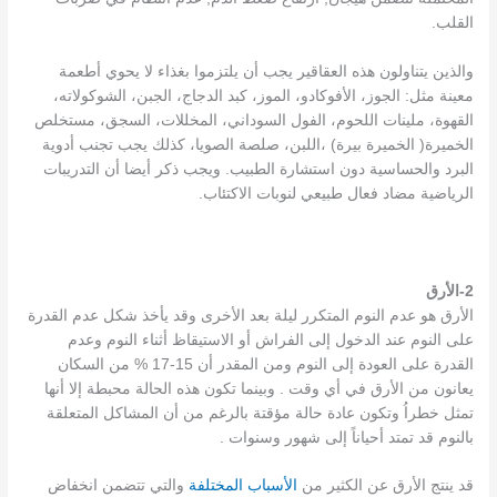
القلب‏.
والذين يتناولون هذه العقاقير يجب أن يلتزموا بغذاء لا يحوي أطعمة
معينة مثل‏:‏ الجوز، الأفوكادو، الموز، كبد الدجاج، الجبن، الشوكولاته،
القهوة، ملينات اللحوم، الفول السوداني، المخللات، السجق، مستخلص
الخميرة‏(‏ الخميرة بيرة‏)‏ ،اللبن، صلصة الصويا‏،‏ كذلك يجب تجنب أدوية
البرد والحساسية دون استشارة الطبيب‏. ويجب ذكر أيضا أن التدريبات
الرياضية مضاد فعال طبيعي لنوبات الاكتئاب.
2-الأرق
الأرق هو عدم النوم المتكرر ليلة بعد الأخرى وقد يأخذ شكل عدم القدرة
على النوم عند الدخول إلى الفراش أو الاستيقاظ أثناء النوم وعدم
القدرة على العودة إلى النوم ومن المقدر أن 15-17 % من السكان
يعانون من الأرق في أي وقت . وبينما تكون هذه الحالة محبطة إلا أنها
تمثل خطراُ وتكون عادة حالة مؤقتة بالرغم من أن المشاكل المتعلقة
بالنوم قد تمتد أحياناً إلى شهور وسنوات .
قد ينتج الأرق عن الكثير من
الأسباب المختلفة
والتي تتضمن انخفاض