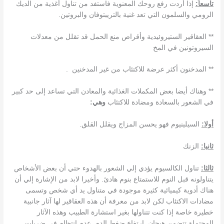
تاسعاً:‏
إذا أردت رفع روحك المعنوية فاستفد من تناول أغذية من الديك
الرومي والسلمون التي تعد غنية بالتريبتوفان والبروتين‏.‏
** العقاقير الستيروئيدية وأقراص منع الحمل قد تقلل من معدلات
السيروتونين في المخ
** المدخنون أكثر عرضة للاكتئاب من غير المدخنين .
** وهناك أيضا بعض المكملات الغذائية والمعادن التي تساعد إلى حد كبير
في الشعور بالسعادة ومضادة للاكتئاب
وهي‏:‏
أولا‏:‏
السيلينيوم فهو يحسن المزاج ويقلل القلق‏.‏
ثانيا‏:‏
الزنك
ثالثا‏:‏
تناول الكالسيوم يؤدي إلي الشعور بالهدوء حتي أن بعض الأشخاص
يتناولونه قبل النوم للاستمتاع بنوم هادئ‏.‏ وأخيرا لابد من الإشارة إلي أن
هناك أدوية كيميائية كثيرة موجودة في متناول يد أي شخص وتسمى
مضادات الاكتئاب لكن لابد من معرفة أن هذه العقاقير لها آثار جانبية
خطيرة خاصة إذا كنت تتناولها بغير استشارة الطبيب وهذه الآثار
المحتملة تتضمن هيجان,‏ ارتفاع ضغط الدم‏,‏ عدم انتظام في ضربات