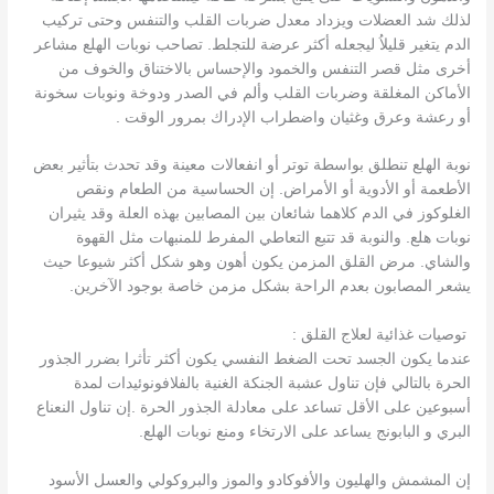
لذلك شد العضلات ويزداد معدل ضربات القلب والتنفس وحتى تركيب
الدم يتغير قليلاُ ليجعله أكثر عرضة للتجلط. تصاحب نوبات الهلع مشاعر
أخرى مثل قصر التنفس والخمود والإحساس بالاختناق والخوف من
الأماكن المغلقة وضربات القلب وألم في الصدر ودوخة ونوبات سخونة
أو رعشة وعرق وغثيان واضطراب الإدراك بمرور الوقت .
نوبة الهلع تنطلق بواسطة توتر أو انفعالات معينة وقد تحدث بتأثير بعض
الأطعمة أو الأدوية أو الأمراض. إن الحساسية من الطعام ونقص
الغلوكوز في الدم كلاهما شائعان بين المصابين بهذه العلة وقد يثيران
نوبات هلع. والنوبة قد تتبع التعاطي المفرط للمنبهات مثل القهوة
والشاي. مرض القلق المزمن يكون أهون وهو شكل أكثر شيوعا حيث
يشعر المصابون بعدم الراحة بشكل مزمن خاصة بوجود الآخرين.
توصيات غذائية لعلاج القلق :
عندما يكون الجسد تحت الضغط النفسي يكون أكثر تأثرا بضرر الجذور
الحرة بالتالي فإن تناول عشبة الجنكة الغنية بالفلافونوئيدات لمدة
أسبوعين على الأقل تساعد على معادلة الجذور الحرة .إن تناول النعناع
البري و البابونج يساعد على الارتخاء ومنع نوبات الهلع.
إن المشمش والهليون والأفوكادو والموز والبروكولي والعسل الأسود