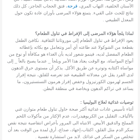
الأسنان الخلفية، التهاب المري،
قرحة
، فتق الحجاب الحاجز، كل ذلك
نتائج للحث على القيء. يتمتع هؤلاء المرضى بأوزان عادة تكون حول
المعدل الطبيعي .
لماذا يلجأ هؤلاء المرضى إلى الإفراط في تناول الطعام؟
يعود الإفراط في تناول الطعام إلى موروثاتنا الثقافية. نكافئ الطفل
بقطعة من الشوكولا عند طاعته أي أمر ونتعامل مع بكائه بإعطائه
الطعام المفضل لديه، فينمو شعور لديه بأن الغذاء هو مكافأة أو نوع من
أنواع المواساة، مع الوقت يعتاد هذا الأمر ويلجأ _ عندما يصبح بالغاً _ إلى
مواساة اكتئابه وتوتره عن طريق الأكل. يذكر أن مستوى حرق الدهون
لدى الفرد يقل عن معدلاته الطبيعية عند تعرضه للقلق، نتيجة إفراز
الجسم لهرمون الكورتيزول وخفض إفراز هرمون التستستيرون، ما
يساعد في تراكم الدهون وبخاصة في منطقة البطن.
توصيات غذائية لعلاج البوليميا :
أثناء تأسيس عادات غذائية أكثر صحة حاول تناول طعام متوازن غني
بالألياف، التقليل من الكربوهيدرات، عدم الإكثار من مأكولات اللحم
المملح والدقيق الأبيض. الانتباه الى المرور بأعراض انتقاصية نتيجة نقص
سكر الدم مثل القلق، اكتئاب،إجهاد، صداع، أرق لمدة من الوقت بعد أن
تتخلص من السكر في غذائك .لابد من استشارة نفسية .