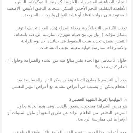
التحلية الصناعية، المشروبات الغازية الكربونية، الشوكولاته، البيض،
الأطعمة المقلية، اللحم الأحمر، السكر، منتجات الدقيق الأبيض، الأطعمة
المحتوية على مواد حافظة أو عالية التوابل والوجبات السريعة.
تجنب الكافيين،التبغ،الأدوية معدلة المزاج (هذه المواد تخفف التوتر
بشكل مؤقت ) اتباع برنامج صيام شهري، ممارسة الرياضة بانتظام،
التنفس بعمق، تحديد سبب الضغوط في حياتك، أخذ يوم للراحة
والاسترخاء، ممارسة هواية معينة، تجنب المشاحنات .
حاول ألا تتعامل مع الحياة بقدر مبالغ فيه من الشدة والصرامة وحاول أن
تتعلم كيف تضحك!!
وجد أن التسمم بالمعادن الثقيلة ونقص سكر الدم والحساسية ضد
الطعام يمكن أن يتسبب في أعراض تتشابه مع أعراض التوتر النفسي.
5-
البوليميا (فرط الشهية العصبي):
هو مرض الشراهة مصحوب بشعور بالذنب. وفي هذه الحالة يحاول
المريض التخلص من الطعام الزائد عن طريق التقيؤ أو تناول الملينات أو
الإفراط في ممارسة الرياضة.
ومن أعراض هذا المرض : تورم الغدد اللعابية ,تآكل طبقة الميناء في