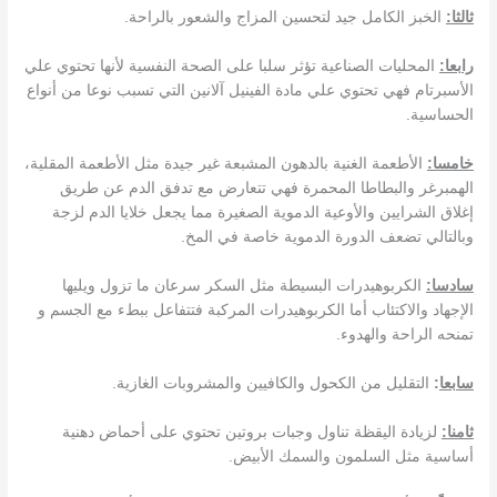
ثالثا‏:‏
الخبز الكامل جيد لتحسين المزاج والشعور بالراحة.
رابعا‏:‏
المحليات الصناعية تؤثر سلبا على الصحة النفسية لأنها تحتوي علي
الأسبرتام فهي تحتوي علي مادة الفينيل آلانين التي تسبب نوعا من أنواع
الحساسية‏.‏
خامسا‏:‏
الأطعمة الغنية بالدهون المشبعة غير جيدة مثل الأطعمة المقلية‏،‏
الهمبرغر والبطاطا المحمرة‏‏ فهي تتعارض مع تدفق الدم عن طريق
إغلاق الشرايين والأوعية الدموية الصغيرة مما يجعل خلايا الدم لزجة
وبالتالي تضعف الدورة الدموية خاصة في المخ‏.‏
سادسا‏:‏
الكربوهيدرات البسيطة مثل السكر سرعان ما تزول ويليها
الإجهاد والاكتئاب‏ أما الكربوهيدرات المركبة فتتفاعل ببطء مع الجسم و
تمنحه الراحة والهدوء‏.
سابعا
‏:‏
التقليل من الكحول والكافيين والمشروبات الغازية.‏
ثامنا‏:‏
لزيادة اليقظة تناول وجبات بروتين تحتوي على أحماض دهنية
أساسية مثل السلمون والسمك الأبيض‏.‏