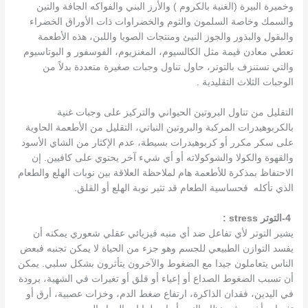
وخميرة البيرة (الغنية بالكروم ) والأرز البني والفواكه الجافة والتين
والسمك وخاصة السلمون والثوم والخضراوات ذات الأوراق الخضراء
والبقول والبذور والجوز النيئ ومنتجات الصويا واللبن، هذه الأطعمة
تعطي معادن قيمة مثل الكالسيوم، المغنزيوم، الفوسفور و البوتاسيوم
والتي تستنزف بالتوتر، حاول تناول وجبات صغيرة متعددة بدلاً من
الوجبات الثلاث التقليدية .
التقليل من تناول البروتين الحيواني والتركيز على وجبات غنية
بالكربوهيدرات المركبة والبروتين النباتي، التقليل من الأطعمة الحاوية
على سكر مكرر أو كربوهيدرات بسيطة، عدم الإكثار من الشاي الأسود
والقهوة والكولا والشوكولاته أو أي شيء آخر يحتوي على كافيين. إن
الاحتفاظ بمذكرة للأطعمة هام لملاحظة العلاقة بين نوبات الهلع والطعام
الذي تأكله فحساسية الطعام قد تثير نوبة الهلع أو القلق.
4-
التوتر
stress
:
يشير التوتر لأي تفاعل ضد أي منبه فيزيائي عقلي شعوري يمكنه أن
يفسد التوازن الطبيعي للجسم وهو جزء من الحياة لا يمكن تجنبه فبعض
الناس يتعاملون جيدا مع الضغوط والآخرون يتأثرون بشكل سلبي. يمكن
أن تسبب الضغوط الصداع أو إعياء أو قلق أو تغيرات في الشهية، برودة
في اليدين، فقدان الذاكرة، ارتفاع ضغط الدم، وخزات عصبية، أرق أو