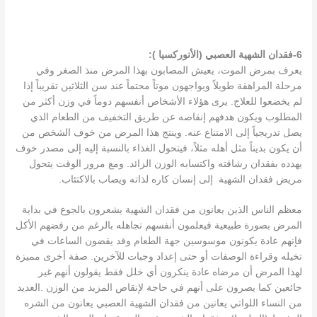
6-فقدان الشهية العصبي (الأنوركسيا ):
يعرف بمرض الموت، يعيش المصابون بهذا المرض منذ الصغر وفي
مرحلة المراهقة طويلاً ويواجهون موتاً محتماً عند سن الثلاثين تقريباً إذا
لم يخضعوا للعلاج. يرى هؤلاء الأشخاص أنفسهم دوماً في وزن أكثر من
المطلوب ويكون هدفهم إنقاصه عن طريق التخفيف من الطعام الذي
يصل تدريجياً إلى الامتناع عنه. وينتج هذا المرض من خوف الشخص من
أن يكون بديناً مثل أهله مثلاً، فيتحول الغذاء بالنسبة إليه إلى مصدر خوف
يهدده بفقدان رشاقته واكتسابه الوزن الزائد. ومع مرور الوقت يتحول
مريض فقدان الشهية إلى إنسان كاره لذاته ويصاب بالاكتئاب.
معظم الناس الذين يعانون من فقدان الشهية يشعرون بالجوع في بداية
المرض بصورة طبيعية فيعلمون أنفسهم تجاهله بالرغم من رفضهم الأكل
فإنهم عادة يكونون موسوسين جهة الطعام وقد يقضون الساعات في
تخيله وقراءة الوصفات أو حتى إعداد وجبات للآخرين. صفة أخرى مميزة
لهذا المرض أن مرضاه عادة ينكرون أي خلل فقط يقولون أنهم غير
جائعين كما يصرون على أنهم في حاجة لإنقاص المزيد من الوزن .العديد
من النساء اللواتي يعانين من فقدان الشهية العصبي يعانون من الشره