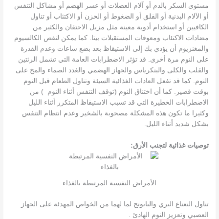
مستوى السكر بالدم أو آلام العضلات أو عسر الهضم أو مشاكل التنفس
أو الآلام البدنية أو القلق أو الضغوط أو الحزن أو الاكتئاب أو تناول
الكافيين أو استخدام أدوية معينة مثل مزيل الاحتقان والكثير من
مضادات الاكتئاب ومعوقات المستقبلات بيتا. كما يمكن لنقص الكالسيوم
والمغنزيوم أن يؤدي بك إلى الاستيقاظ بعد بضع ساعات وعدم القدرة
على النوم مرة أخرى. قد تؤثر الاضطرابات العامة التي تشمل الرئتين
والقلب والكلى والبنكرياس والجهاز الهضمي والغدد الصماء والمخ على
النوم. كما قد تفعل العادات الغذائية السيئة وتناول الطعام قبل النوم
بوقت قصير. كما أن اختناق النوم (توقف التنفس أثناء النوم ) من
الاضطرابات الخطيرة التي قد تسبب الاستيقاظ المتكرر أثناء الليل
وكثيرا ما تكون هذه المشكلة مصحوبة بالشخير وعدم انتظام التنفس
بشكل شديد أثناء الليل.
توصيات غذائية لتجنب الأرق:
الأمراض النفسية المرتبطة بالغذاء
تناول النعناع البري والبابونج لما لهما من الخواص المهدئة على الجهاز
العصبي وتعزيز النوم الهادئ .