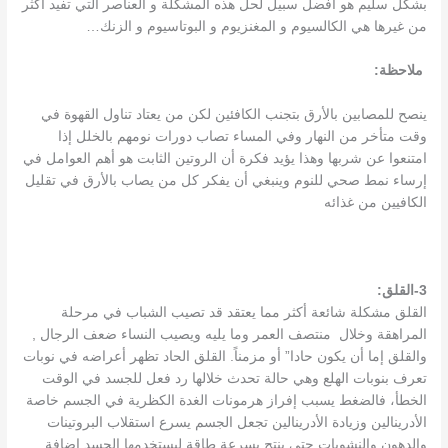
بشكل سليم هو أفضل سبيل لحل هذه المشكلة و العناصر التي تفيد أكثر
من غيرها هي الكالسيوم و المغنزيوم و البوتاسيوم و الزنك…
ملاحظة:
ينصح للمصابين بالأرق بتجنب الكافئين لكن من يعتاد تناول القهوة في
وقت متأخر من النهار وفي المساء تصاب دورات نومهم بالخلل إذا
امتنعوا عن شربها وهذا يؤيد فكرة أن الروتين الثابت هو أهم العوامل في
إرساء نمط صحي للنوم وينبغي أن يفكر كل من يصاب بالأرق في تقليل
الكافيين من غذائه
3-القلق:
القلق مشكلة شائعة أكثر مما يعتقد قد تصيب الشباب في مرحلة
المراهقة وخلال منتصف العمر وما يليه ويصيب النساء ضعف الرجال ,
والقلق إما أن يكون حادا” أو مزمناً. القلق الحاد تظهر أعراضه في نوبات
تعرف بنوبات الهلع وهي حالة تحدث خلالها رد فعل للجسد في الوقت
الخطأ، فالضغط يسبب إفراز هرمونات الغدة الكظرية في الجسم خاصة
الأدرينالين وزيادة الأدرينالين تجعل الجسم يسرع استقلاب البروتينات
والدهون والنشويات حتى ينتج بسرعة طاقة ليستخدمها الجسد إضافة