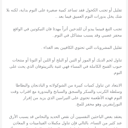
تقليل أو تجنب الكحول فقد تساعد كمية صغيرة على النوم بداية، لكنه بلا
شك يخل بدورات النوم العميق فيما بعد ..
تجنب التبغ فبينما يبدو أن للتدخين أثراً مهدئا فان النيكوتين في الواقع
محفز عصبي وقد يسبب مشاكل في النوم..
تقليل المشروبات التي تحتوي الكافيين بعد الغداء .
تناول لحم الديك أو الموز أو التين أو البلح أو اللبن أو التونا أو منتجات
حبوب القمح الكاملة في المساء فهي غنية بالتريبتوفان الذي يحث على
النوم.
الابتعاد عن تناول كميات كبيرة من الشوكولاته و الباذنجان والبطاطا
وسلطة الكرنب والسكر والسجق والسبانخ والبندورة مع اقتراب وقت
النوم فهذه الأطعمة تحتوي على التيرامين الذي يزيد من إفراز
النورإبنفرين وهو محفز للمخ.
يعتقد بعض الباحثين النفسيين أن نقص الحديد والنحاس قد يسبب الأرق
عند كثير من النساء، بالتالي فإن تناول مكملات الفيتامينات و المعادن