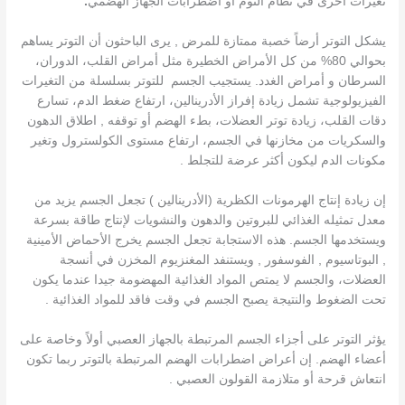
تغيرات أخرى في نظام النوم أو اضطرابات الجهاز الهضمي
.
يشكل التوتر أرضاً خصبة ممتازة للمرض , يرى الباحثون أن التوتر يساهم
بحوالي 80% من كل الأمراض الخطيرة مثل أمراض القلب، الدوران،
السرطان و أمراض الغدد. يستجيب الجسم للتوتر بسلسلة من التغيرات
الفيزيولوجية تشمل زيادة إفراز الأدرينالين، ارتفاع ضغط الدم، تسارع
دقات القلب، زيادة توتر العضلات، بطء الهضم أو توقفه , اطلاق الدهون
والسكريات من مخازنها في الجسم، ارتفاع مستوى الكولسترول وتغير
مكونات الدم ليكون أكثر عرضة للتجلط .
إن زيادة إنتاج الهرمونات الكظرية (الأدرينالين ) تجعل الجسم يزيد من
معدل تمثيله الغذائي للبروتين والدهون والنشويات لإنتاج طاقة بسرعة
ويستخدمها الجسم. هذه الاستجابة تجعل الجسم يخرج الأحماض الأمينية
, البوتاسيوم , الفوسفور , ويستنفد المغنزيوم المخزن في أنسجة
العضلات، والجسم لا يمتص المواد الغذائية المهضومة جيدا عندما يكون
تحت الضغوط والنتيجة يصبح الجسم في وقت فاقد للمواد الغذائية .
يؤثر التوتر على أجزاء الجسم المرتبطة بالجهاز العصبي أولاً وخاصة على
أعضاء الهضم. إن أعراض اضطرابات الهضم المرتبطة بالتوتر ربما تكون
انتعاش قرحة أو متلازمة القولون العصبي .