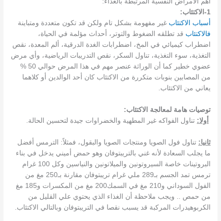
أهم الأمراض النفسية المرتبطة بالغذاء:
1-الاكتئاب:
أسباب الاكتئاب
غير مفهومة بشكل تام ولكن قد تكون متعددة ومتباينة
فالاكتئاب
قد تطلقه الضغوط والتوتر، أحداث مؤلمة في الحياة،
اضطراب كيميائي في المخ، اضطرابات الغدة الدرقية، ألم المعدة، نقص
التغذية، سوء التغذية، تناول السكر، نقص التدريبات الرياضية، وأي مرض
عضوي خطير كما أن الوراثة عنصر مهم في هذا المرض حوالي 50 %
من المصابين بنوبات متكررة من الاكتئاب كان أحد الوالدين أو كلاهما
يعاني من الاكتئاب.
توصيات هامة لمعالجة الاكتئاب:
أولا‏:‏
تناول الفواكه غير المطهية والخضراوات‏ جيدة لتحسين الحالة.‏
ثانيا‏:‏
تناول فول الصويا ومنتجات الصويا والبقول‏، فمثلاً: الترمس أفضل
ما يجلب السعادة لأنه غني بالتريبتوفان وهو حمض أميني يدخل في بناء
البروتينات خاصة السيروتونين والميلاتونين والنياسين وكل ‏100‏ غرام
ترمس تمد الجسم بـ‏289‏ ملي غرام تريبتوفان مقارنة بـ‏250 ‏مغ من
الفول السوداني و‏210‏ مغ في السمك‏200‏ مغ من المكسرات و‏185‏ مغ
من حمص ‏.‏.‏ ويجب ملاحظة أن الغذاء الذي يحتوي علي القليل من
الكربوهيدرات المركبة قد يسبب نقصا في التريبتوفان وبالتالي الاكتئاب‏.‏