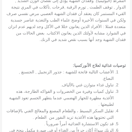
المفرط (البوليميا). وفقدان الشهية يؤدي إلى نقصان الوزن الشديد ,
الدوار , توقف الطمث , تورم الرقبة ,قرحات ,تآكلات في المري نتيجة
القيء المستمر كان يعتقد أن فقدان الشهية العصبي مرض نفسي صرف
ولكن في السنوات الأخيرة أوضح علماء الطب والتغذية عناصر جسدية
متعددة فمثلا : الأفراد الذين يعانون خللا في الأكل وجد لديهم عدم اتزان
في الشوارد مشابه لأولئك الذين يعانون الاكتئاب. بعض الحالات من
فقدان الشهية وجد أنها بسبب نقص شديد في الزنك.
توصيات غذائية لعلاج الأنوركسيا:
الأعشاب التالية فاتحة للشهية : جذور الزنجبيل , الجنسنغ ,
النعناع.
تناول غذاء متوازن غني بالألياف.
تناول كميات وفيرة من الخضروات و الفواكه الطازجة، هذه
الأغذية مطهرة للجهاز الهضمي عندما يتطهر الجسم تعود الشهية
لطبيعتها .
تقليل السكر البسيط ، والطعام المصنع والمعالج الغني بالإضافات
التي تحتويها هذه الأغذية تزيد النفور من الطعام .
قد تكون الاستشارة الغذائية أمراً ضرورياً .
الزنك سواءً أكان جزءاً من الغذاء أو في صورة مكمل ينجح في