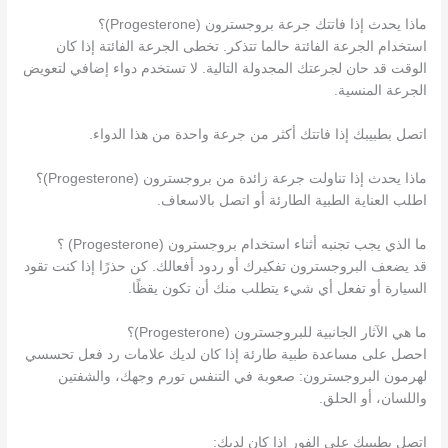
ماذا يحدث إذا فاتتك جرعة بروجسترون (Progesterone)؟
استخدام الجرعة الفائتة حالما تتذكر. تخطى الجرعة الفائتة إذا كان
الوقت قد حان لجرعتك المجدولة التالية. لا تستخدم دواء إضافي لتعويض
الجرعة المنسية.
اتصل بطبيبك إذا فاتتك أكثر من جرعة واحدة من هذا الدواء.
ماذا يحدث إذا تناولت جرعة زائدة من بروجسترون (Progesterone)؟
اطلب العناية الطبية الطارئة أو اتصل بالاسعاف.
ما الذي يجب تجنبه أثناء استخدام بروجسترون (Progesterone) ؟
قد يضعف البروجسترون تفكيرك أو ردود أفعالك. كن حذرًا إذا كنت تقود
السيارة أو تفعل أي شيء يتطلب منك أن تكون يقظًا.
ما هي الآثار الجانبية للبروجسترون (Progesterone)؟
احصل على مساعدة طبية طارئة إذا كان لديك علامات رد فعل تحسسي
لهرمون البروجسترون: صعوبة في التنفس تورم وجهك، والشفتين
واللسان، أو الحلق.
اتصل بطبيبك على الفور إذا كان لديك: