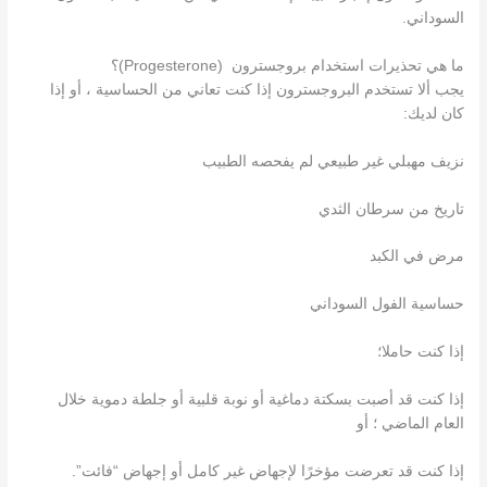
السوداني.
ما هي تحذيرات استخدام بروجسترون (Progesterone)؟
يجب ألا تستخدم البروجسترون إذا كنت تعاني من الحساسية ، أو إذا
كان لديك:
نزيف مهبلي غير طبيعي لم يفحصه الطبيب
تاريخ من سرطان الثدي
مرض في الكبد
حساسية الفول السوداني
إذا كنت حاملا؛
إذا كنت قد أصبت بسكتة دماغية أو نوبة قلبية أو جلطة دموية خلال
العام الماضي ؛ أو
إذا كنت قد تعرضت مؤخرًا لإجهاض غير كامل أو إجهاض “فائت”.