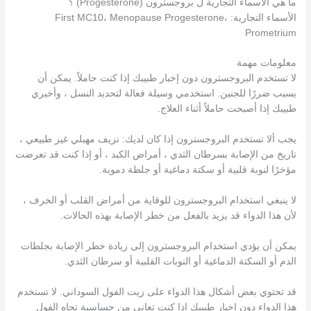
ما هي الاسماء التجارية ل بروجسترون (Progesterone) ؟
الأسماء التجارية: First MC10، Menopause Progesterone،
Prometrium
معلومات مهمة
لا تستخدم البروجسترون دون إخبار طبيبك إذا كنت حاملاً. يمكن أن
يسبب ضررًا للجنين. استخدمي وسيلة فعالة لتحديد النسل ، وأخبري
طبيبك إذا أصبحت حاملاً أثناء العلاج.
يجب ألا تستخدم البروجسترون إذا كان لديك: نزيف مهبلي غير طبيعي ،
تاريخ من الإصابة بسرطان الثدي ، أمراض الكبد ، أو إذا كنت قد تعرضت
مؤخرًا لنوبة قلبية أو سكتة دماغية أو جلطة دموية.
لا ينبغي استخدام البروجسترون للوقاية من أمراض القلب أو الخرف ،
لأن هذا الدواء قد يزيد بالفعل من خطر الإصابة بهذه الحالات.
يمكن أن يؤدي استخدام البروجسترون إلى زيادة خطر الإصابة بجلطات
الدم أو السكتة الدماغية أو النوبات القلبية أو سرطان الثدي.
قد تحتوي بعض أشكال هذا الدواء على زيت الفول السوداني. لا تستخدم
هذا الدواء دون إخبار طبيبك إذا كنت تعاني من حساسية تجاه الفول