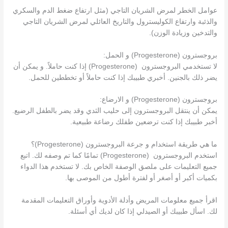
عوامل الخطر لمرض الشريان التاجي (مثل ارتفاع ضغط الدم والسكري
والذئبة وارتفاع الكوليسترول والتاريخ العائلي لمرض الشريان التاجي
والتدخين وزيادة الوزن).
بروجسترون (Progesterone) و الحمل:
لا تستخدمي البروجسترون (Progesterone) إذا كنت حاملاً. و يمكن أن
يضر ذلك بالجنين. أخبري طبيبك إذا كنت حاملاً أو تخططين للحمل.
بروجسترون (Progesterone) و الارضاع:
يمكن أن ينتقل البروجسترون إلى حليب الثدي وقد يضر بالطفل الرضيع.
أخبر طبيبك إذا كنت ترضعين طفلك رضاعة طبيعية.
ما هي طريقة استخدام و جرعة البروجسترون (Progesterone)؟
استخدم البروجسترون (Progesterone) تمامًا كما تم وصفه لك. اتبع
جميع التعليمات على ملصق الوصفة الخاص بك. لا تستخدم هذا الدواء
بكميات أكبر أو أصغر أو لفترة أطول من الموصى بها.
اقرأ جميع معلومات المريض وأدلة الأدوية وأوراق التعليمات المقدمة
لك. اسأل طبيبك أو الصيدلي إذا كان لديك أي أسئلة.