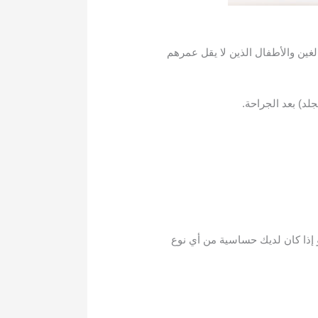
 بالاشتراك مع الريبافيرين أو الأدوية الأخرى لعلاج التهاب الكبد المزمن C لدى البالغين والأطفال الذين لا يقل عمرهم
أو إذا كان لديك حساسية من أي نوع