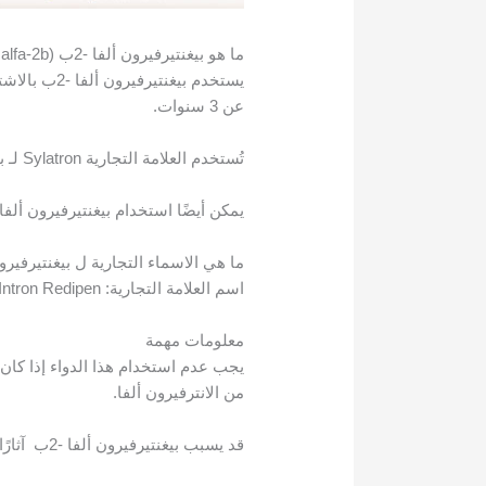
ما هو بيغنتيرفيرون ألفا -2ب (peginterferon alfa-2b) ؟
عن 3 سنوات.
تُستخدم العلامة التجارية Sylatron لـ بيغنتيرفيرون ألفا -2ب فقط عند البالغين ، لعلاج سرطان الجلد (سرطان الجلد) بعد الجراحة.
يمكن أيضًا استخدام بيغنتيرفيرون ألفا -2ب لأغراض غير مدرجة في دليل الدواء ه
ما هي الاسماء التجارية ل بيغنتيرفيرون أ
اسم العلامة التجارية: PegIntron ، Sylatron ، PegIntron Redipen
معلومات مهمة
يجب عدم استخدام هذا الدواء إذا كان ل
من الانترفيرون ألفا.
قد يسبب بيغنتيرفيرون ألفا -2ب آثارًا جانبية خطيرة أو مميتة.