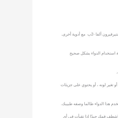
اتبع جميع التوجيهات على ملصق وصفتك الطبية واقرأ جميع أدلة الأدوية أو أوراق التعليمات. غالبًا ما يستخدم بيغنتيرفيرون ألفا -2ب مع أدوية أخرى.
حية كيفية استخدام الدواء بشكل صحيح
يرفيرون ألفا -2ب إذا كان الدواء يبدو غائما ، أو تغير لونه ، أو يحتوي على جزيئات
خدم هذا الدواء طالما وصفه طبيبك.
 إلى نظافة أسنانك وقم بإجراء فحوصات أسنان منتظمة أثناء استخدام بيغنتيرفيرون ألفا -2ب. اشطف فمك جيدًا إذا تقيأت في أي