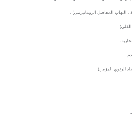
ة ، التهاب المفاصل الروماتيزمي) .
لكلى).
حارية.
م.
د الرئوي المزمن)