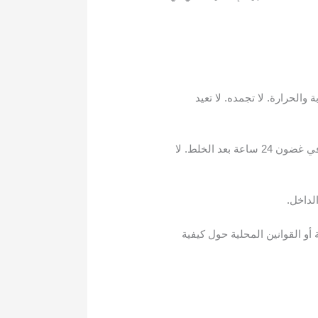
ن الرطوبة والحرارة. لا تجمده. لا تعيد
قم بتخزين قلم الحقن في الثلاجة. لا تجمده. يمكن أيضًا تخزين الدواء المختلط في الثلاجة ولكن يجب استخدامه في غضون 24 ساعة بعد الخلط. لا
لداخل.
 أو القوانين المحلية حول كيفية