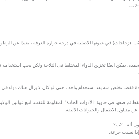
قم بتخزين قوارير بيغنتيرفيرون ألفا -2ب (زجاجات) في عبوتها الأصلية في درجة حرارة الغرفة ، بعيدًا ع
 فقط. تخلص منه بعد استخدام واحد ، حتى لو كان لا يزال هناك دواء في ا
 ثم ضعها في حاوية “الأدوات الحادة” المقاومة للثقب. اتبع قوانين الولاية
عن متناول الأطفال والحيوانات الأليفة.
لفا -2ب؟
ذا نسيت جرعة.