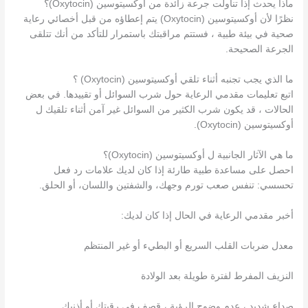
ماذا يحدث إذا تناولت جرعة زائدة من أوكسيتوسين (Oxytocin)؟
نظرًا لأن أوكسيتوسين (Oxytocin) يتم إعطاؤه من قبل أخصائي رعاية
صحية في بيئة طبية ، فستتم مراقبتك باستمرار للتأكد من أنك تتلقى
الجرعة الصحيحة.
ما الذي يجب تجنبه أثناء تلقي أوكسيتوسين (Oxytocin) ؟
اتبع تعليمات مقدمي الرعاية حول شرب السوائل أو تقييدها. في بعض
الحالات ، قد يكون شرب الكثير من السوائل غير آمن أثناء تلقيك ل
أوكسيتوسين (Oxytocin).
ما هي الآثار الجانبية ل أوكسيتوسين (Oxytocin)؟
احصل على مساعدة طبية طارئة إذا كان لديك علامات رد فعل
تحسسي: تنفس صعب تورم وجهك، والشفتين واللسان، أو الحلق.
أخبر مقدمي الرعاية في الحال إذا كان لديك:
معدل ضربات القلب السريع أو البطيء أو غير المنتظم
النزيف المفرط لفترة طويلة بعد الولادة
صداع شديد ، عدم وضوح الرؤية ، قصف في رقبتك أو أذنيك