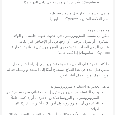
– سايتوتيك) لأغراض غير مدرجة في دليل الدواء هذا.
ما هي الاسماء التجارية ل ميزوبروستول؟
اسم العلامة التجارية: Cytotec – سايتوتيك
معلومات مهمة
يمكن أن يتسبب الميزوبروستول في حدوث عيوب خلقية ، أو الولادة
المبكرة ، أو تمزق الرحم ، أو الإجهاض ، أو الإجهاض غير الكامل ،
ونزيف الرحم الخطير. لا تستخدمي الميزوبروستول (العلامة التجارية:
Cytotec – سايتوتيك) إذا كنت حاملاً.
إذا كنت قادرة على الحمل ، فسوف تحتاجين إلى إجراء اختبار حمل
سلبي قبل البدء في هذا العلاج. ستحتاج أيضًا إلى استخدام وسيلة فعالة
لمنع الحمل لمنع الحمل أثناء العلاج.
ما هي تحذيرات استخدام ميزوبروستول؟
يجب ألا تستخدم الميزوبروستول إذا كنت تعاني من حساسية من
الميزوبروستول أو البروستاجلاندين الأخرى ، أو إذا كنت حاملاً.
للتأكد من أن الميزوبروستول آمن لك ، أخبر طبيبك إذا كان
لديك:
مرض التهاب الأمعاء (IBD) ، أو متلازمة القولون العصبي (IBS) ،