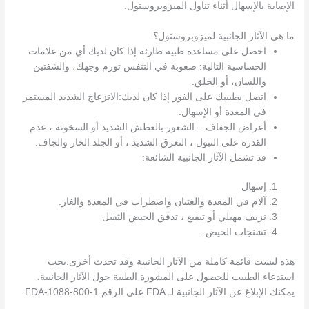
الإصابة بالإسهال أثناء تناول الميزوبروستول.
ما هي الآثار الجانبية لميزوبروستول؟
احصل على مساعدة طبية طارئة إذا كان لديك أي من علامات
الحساسية التالية: صعوبة في التنفس تورم وجهك، والشفتين
واللسان، أو الحلق.
اتصل بطبيبك على الفور إذا كان لديك:الانزعاج الشديد المستمر
في المعدة أو الإسهال.
أعراض الجفاف – الشعور بالعطش الشديد أو السخونة ، عدم
القدرة على التبول ، التعرق الشديد ، أو الجلد الحار والجاف.
قد تشمل الآثار الجانبية الشائعة:
إسهال
آلام في المعدة والغثيان واضطراب في المعدة والغاز.
نزيف مهبلي أو تبقيع ، تدفق الحيض الثقيل
تشنجات الحيض.
هذه ليست قائمة كاملة من الآثار الجانبية وقد تحدث أخرى.يجب
استدعاء الطبيب للحصول على المشورة الطبية حول الآثار الجانبية.
يمكنك الإبلاغ عن الآثار الجانبية لـ FDA على الرقم 1-800-FDA-1088.