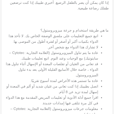
إذا كان يمكن أن يضر بالطفل الرضيع. أخبري طبيبك إذا كنت ترضعين
طفلك رضاعة طبيعية.
ما هي طريقة استخدام و جرعة ميزوبروستول؟
اتبع جميع التعليمات على ملصق الوصفة الخاص بك. لا تأخذ هذا
الدواء بكميات أكبر أو أصغر أو لفترة أطول من الموصى بها.
لا تشارك هذا الدواء مع شخص آخر.
عادة ما يتم تناول الميزوبروستول (العلامة التجارية: Cytotec –
سايتوتيك) مع الوجبات وعند النوم. اتبع تعليمات طبيبك.
قد تعاني من الغثيان أو تقلصات المعدة أو الإسهال أثناء تناول هذا
الدواء ، خاصة خلال الأسابيع القليلة الأولى بعد بدء تناول
الميزوبروستول.
عادة ما تستمر هذه الأعراض لمدة أسبوع تقريبًا.
اتصل بطبيبك إذا كنت تعاني من غثيان شديد أو ألم في المعدة أو
إسهال لمدة تزيد عن 8 أيام.
اقرأ جميع أدلة الأدوية أو تعليمات المريض المقدمة مع هذا الدواء
في كل مرة تتلقى فيها إمدادات جديدة.
معلومات جرعات ميزوبروستول (العلامة التجارية: Cytotec –