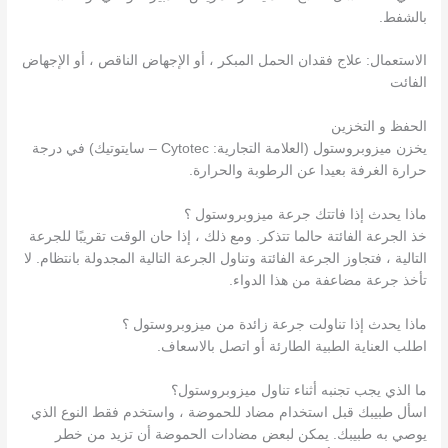
بالشفط.
الاستعمال: علاج فقدان الحمل المبكر ، أو الإجهاض الناقص ، أو الإجهاض
الفائت
الحفظ و التخزين
يخزن ميزوبروستول (العلامة التجارية: Cytotec – سايتوتيك) في درجة
حرارة الغرفة بعيدا عن الرطوبة والحرارة.
ماذا يحدث إذا فاتتك جرعة ميزوبروستول ؟
خذ الجرعة الفائتة حالما تتذكر. ومع ذلك ، إذا حان الوقت تقريبًا للجرعة
التالية ، فتجاوز الجرعة الفائتة وتناول الجرعة التالية المجدولة بانتظام. لا
تأخذ جرعة مضاعفة من هذا الدواء.
ماذا يحدث إذا تناولت جرعة زائدة من ميزوبروستول ؟
اطلب العناية الطبية الطارئة أو اتصل بالاسعاف.
ما الذي يجب تجنبه أثناء تناول ميزوبروستول؟
اسأل طبيبك قبل استخدام مضاد للحموضة ، واستخدم فقط النوع الذي
يوصي به طبيبك. يمكن لبعض مضادات الحموضة أن تزيد من خطر