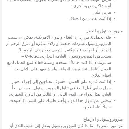
أو مشاكل معوية أخرى ؛
مرض قلبي
إذا كنت تعاني من الجفاف.
ميزوبروستول و الحمل
فئة الحمل X من إدارة الغذاء والدواء الأمريكية. يمكن أن يسبب
الميزوبروستول تشوهات خلقية أو ولادة مبكرة أو تمزق الرحم أو
إجهاض أو إجهاض غير مكتمل ونزيف خطير في الرحم. لا
تستخدمي الميزوبروستول (العلامة التجارية: Cytotec –
سايتوتيك) إذا كنت حاملاً. استخدم وسيلة فعالة لمنع الحمل لمنع
الحمل أثناء استخدام هذا الدواء ، ولمدة شهر على الأقل بعد
انتهاء العلاج.
إذا كنت قادرة على الحمل ، فسوف تحتاجين إلى إجراء اختبار
حمل سلبي قبل البدء في تناول الميزوبروستول. يجب أن يبدأ
العلاج بهذا الدواء في اليوم الثاني أو الثالث من الدورة الشهرية.
توقفي عن تناول هذا الدواء وأخبر طبيبك على الفور إذا أصبحت
حاملاً أثناء العلاج.
ميزوبروستول و الارضاع
من غير المعروف ما إذا كان الميزوبروستول ينتقل إلى حليب الثدي أو