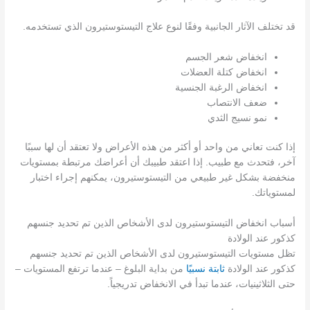
قد تختلف الآثار الجانبية وفقًا لنوع علاج التيستوستيرون الذي تستخدمه.
انخفاض شعر الجسم
انخفاض كتلة العضلات
انخفاض الرغبة الجنسية
ضعف الانتصاب
نمو نسيج الثدي
إذا كنت تعاني من واحد أو أكثر من هذه الأعراض ولا تعتقد أن لها سببًا
آخر، فتحدث مع طبيب. إذا اعتقد طبيبك أن أعراضك مرتبطة بمستويات
منخفضة بشكل غير طبيعي من التيستوستيرون، يمكنهم إجراء اختبار
لمستوياتك.
أسباب انخفاض التيستوستيرون لدى الأشخاص الذين تم تحديد جنسهم
كذكور عند الولادة
تظل مستويات التيستوستيرون لدى الأشخاص الذين تم تحديد جنسهم
كذكور عند الولادة
ثابتة نسبيًا
من بداية البلوغ – عندما ترتفع المستويات –
حتى الثلاثينيات، عندما تبدأ في الانخفاض تدريجياً.