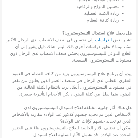
تحسين المزاج والرفاهية
زيادة الكتلة العضلية
زيادة كثافة العظام
هل يعمل علاج استبدال التيستوستيرون؟
تشير بعض
الدراسات
إلى تحسين في ضعف الانتصاب لدى الرجال الأكبر
سنًا، بينما لا تظهر دراسات أخرى ذلك. ليس هناك دليل يشير إلى أن
العلاج الدوائي للتيستوستيرون يحسّن ضعف الانتصاب لدى الرجال ذوي
مستويات التيستوستيرون الطبيعية.
يبدو أن برنامج علاج التيستوستيرون يزيد من كثافة العظام في العمود
الفقري القطني لدى الرجال في منتصف العمر الذين يعانون من نقص
في مستويات التيستوستيرون. أيضًا، يزيد بانتظام الكتلة الخالية من
الدهون بينما يقلل من كتلة الدهون، لكن الأحجام التأثيرية صغيرة.
هل هناك آثار جانبية مختلفة لعلاج استبدال التيستوستيرون لدى
الأشخاص الذين تم تحديد جنسهم كذكور عند الولادة مقارنة بالأشخاص
الذين تم تحديد جنسهم كإناث عند الولادة؟
يمكن أن تختلف الآثار الجانبية للعلاج بالتيستوستيرون بناءً على الجنس
المحدد عند الولادة. قد تشمل الآثار السلبية لعلاج استبدال