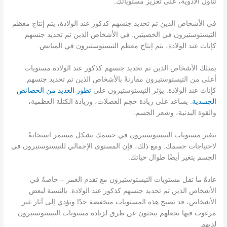
تناول الأدوية، على تعزيز مستوياتك.
في الأشخاص الذين تم تحديد جنسهم كذكور عند الولادة، يتم إنتاج معظم
التيستوستيرون في الخصيتين. في الأشخاص الذين تم تحديد جنسهم
كإناث عند الولادة، يتم إنتاج معظم التيستوستيرون في المبايض.
يمتلك الأشخاص الذين تم تحديد جنسهم كذكور عند الولادة مستويات
أعلى من التيستوستيرون مقارنةً بالأشخاص الذين تم تحديد جنسهم
كإناث عند الولادة. يؤثر التيستوستيرون على
تطور العديد من الخصائص
الجسدية
. يساعد على زيادة حجم العضلات، وزيادة الكتلة العظمية،
والقوة البدنية، وشعر الجسم.
تتغير مستويات التيستوستيرون في جسمك بشكل مستمر استجابةً
لاحتياجات جسمك. ومع ذلك، فإن المستوى الإجمالي للتيستوستيرون في
الجسم يتغير أيضًا طوال حياتك.
عادةً ما تقل مستويات التيستوستيرون مع تقدم العمر – خاصةً في
الأشخاص الذين تم تحديد جنسهم كذكور عند الولادة. بالنسبة لبعض
الأشخاص، قد تصبح هذه المستويات منخفضة جدًا وتؤدي إلى آثار غير
مرغوب فيها تجعلهم يبحثون عن طرق لزيادة مستويات التيستوستيرون
لديهم.