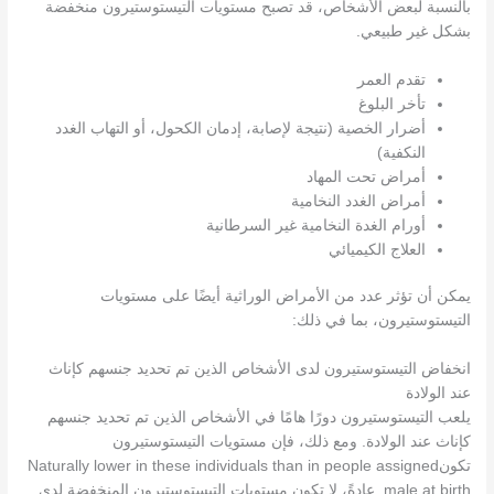
بالنسبة لبعض الأشخاص، قد تصبح مستويات التيستوستيرون منخفضة
بشكل غير طبيعي.
تقدم العمر
تأخر البلوغ
أضرار الخصية (نتيجة لإصابة، إدمان الكحول، أو التهاب الغدد
النكفية)
أمراض تحت المهاد
أمراض الغدد النخامية
أورام الغدة النخامية غير السرطانية
العلاج الكيميائي
يمكن أن تؤثر عدد من الأمراض الوراثية أيضًا على مستويات
التيستوستيرون، بما في ذلك:
انخفاض التيستوستيرون لدى الأشخاص الذين تم تحديد جنسهم كإناث
عند الولادة
يلعب التيستوستيرون دورًا هامًا في الأشخاص الذين تم تحديد جنسهم
كإناث عند الولادة. ومع ذلك، فإن مستويات التيستوستيرون
تكونNaturally lower in these individuals than in people assigned
male at birth. عادةً، لا تكون مستويات التيستوستيرون المنخفضة لدى