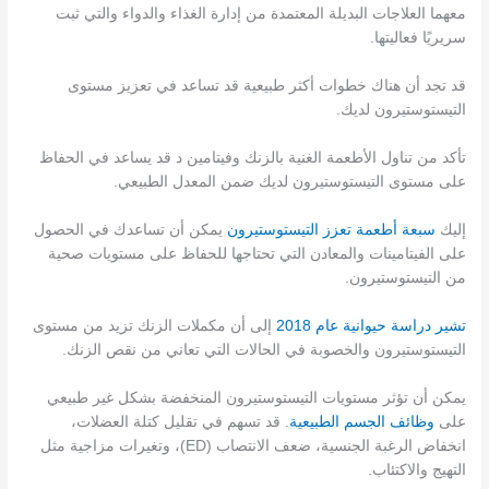
معهما العلاجات البديلة المعتمدة من إدارة الغذاء والدواء والتي ثبت
سريريًا فعاليتها.
قد تجد أن هناك خطوات أكثر طبيعية قد تساعد في تعزيز مستوى
التيستوستيرون لديك.
تأكد من تناول الأطعمة الغنية بالزنك وفيتامين د قد يساعد في الحفاظ
على مستوى التيستوستيرون لديك ضمن المعدل الطبيعي.
إليك
سبعة أطعمة تعزز التيستوستيرون
يمكن أن تساعدك في الحصول
على الفيتامينات والمعادن التي تحتاجها للحفاظ على مستويات صحية
من التيستوستيرون.
تشير دراسة حيوانية عام 2018
إلى أن مكملات الزنك تزيد من مستوى
التيستوستيرون والخصوبة في الحالات التي تعاني من نقص الزنك.
يمكن أن تؤثر مستويات التيستوستيرون المنخفضة بشكل غير طبيعي
على
وظائف الجسم الطبيعية
. قد تسهم في تقليل كتلة العضلات،
انخفاض الرغبة الجنسية، ضعف الانتصاب (ED)، وتغيرات مزاجية مثل
التهيج والاكتئاب.