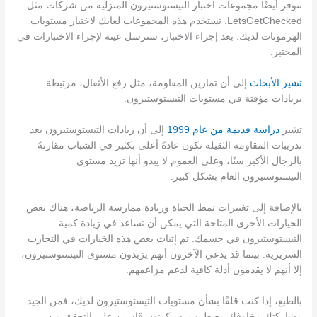
تتوفر أيضًا مجموعات اختبار التيستوستيرون المنزلية من شركات مثل
LetsGetChecked. تستخدم هذه المجموعات لعابك لاختبار مستويات
الهرمونات لديك. بعد إجراء الاختبار، سترسل عينة لإجراء الاختبارات في
المختبر.
تشير الأبحاث
إلى أن تمارين المقاومة، مثل رفع الأثقال، مرتبطة
بزيادات مؤقتة في مستويات التيستوستيرون.
تشير
دراسة قديمة من عام 1999
إلى أن زيادات التيستوستيرون بعد
تدريبات المقاومة الثقيلة تكون عادةً أعلى بكثير في الشباب مقارنةً
بالرجال الأكبر سنًا، وعلى العموم لا يبدو أنها تزيد مستوى
التيستوستيرون العام بشكل كبير.
بالإضافة إلى تغييرات نمط الحياة وزيادة ممارسة الرياضة، هناك بعض
الخيارات الأخرى المتاحة التي يمكن أن تساعد في زيادة كمية
التيستوستيرون في جسمك. تم إثبات بعض هذه الخيارات في التجارب
السريرية. بينما قد يدعي الآخرون أنهم يزيدون مستوى التيستوستيرون،
إلا أنهم لا يقدمون أدلة كافية لدعم مزاعمهم.
بالطبع، إذا كنت قلقًا بشأن مستويات التيستوستيرون لديك، فمن الجيد
مشاركتك مخاوفك مع طبيب. سيكونون قادرين على التحقق من