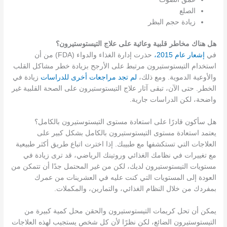
الصلع
زيادة حجم البظر
هل هناك مخاطر قلبية وعائية على علاج التيستوستيرون؟
في
إشعار عام 2015،
حذرت إدارة الغذاء والدواء (FDA) من أن
استخدام التيستوستيرون مرتبط على الأرجح بزيادة خطر مشاكل القلب
والأوعية الدموية. ومع ذلك،
لم تجد مراجعات أخرى للدراسات
زيادة في
الخطر. حتى الآن، تبقى آثار علاج التيستوستيرون على الصحة القلبية غير
واضحة، لكن الدراسات جارية.
هل سأكون قادرًا على استعادة مستوى التيستوستيرون بالكامل؟
يعتمد استعادة مستوى التيستوستيرون بالكامل بشكل كبير على
العلاجات التي تستكشفها مع طبيبك. إذا اخترت اتباع طريق أكثر طبيعية
مع تغييرات في نظامك الغذائي وروتينك الرياضي، قد ترى زيادة في
مستويات التيستوستيرون لديك، لكن من غير المحتمل جدًا أن تتمكن من
العودة إلى المستويات التي كنت عليه في العشرينات من عمرك
بمفردك من خلال النظام الغذائي، والتمارين، والمكملات.
يمكن أن تحل كريمات التيستوستيرون والحقن محل كمية كبيرة من
التيستوستيرون الضائع، لكن نظرًا لأن كل شخص يستجيب لهذه العلاجات