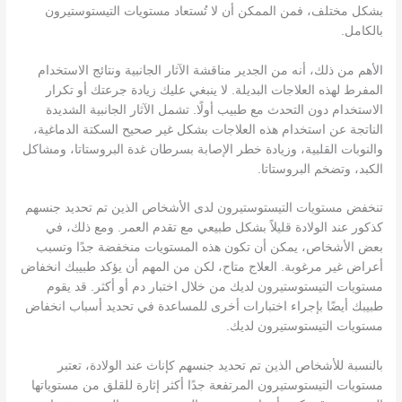
بشكل مختلف، فمن الممكن أن لا تُستعاد مستويات التيستوستيرون
بالكامل.
الأهم من ذلك، أنه من الجدير مناقشة الآثار الجانبية ونتائج الاستخدام
المفرط لهذه العلاجات البديلة. لا ينبغي عليك زيادة جرعتك أو تكرار
الاستخدام دون التحدث مع طبيب أولًا. تشمل الآثار الجانبية الشديدة
الناتجة عن استخدام هذه العلاجات بشكل غير صحيح السكتة الدماغية،
والنوبات القلبية، وزيادة خطر الإصابة بسرطان غدة البروستاتا، ومشاكل
الكبد، وتضخم البروستاتا.
تنخفض مستويات التيستوستيرون لدى الأشخاص الذين تم تحديد جنسهم
كذكور عند الولادة قليلاً بشكل طبيعي مع تقدم العمر. ومع ذلك، في
بعض الأشخاص، يمكن أن تكون هذه المستويات منخفضة جدًا وتسبب
أعراض غير مرغوبة. العلاج متاح، لكن من المهم أن يؤكد طبيبك انخفاض
مستويات التيستوستيرون لديك من خلال اختبار دم أو أكثر. قد يقوم
طبيبك أيضًا بإجراء اختبارات أخرى للمساعدة في تحديد أسباب انخفاض
مستويات التيستوستيرون لديك.
بالنسبة للأشخاص الذين تم تحديد جنسهم كإناث عند الولادة، تعتبر
مستويات التيستوستيرون المرتفعة جدًا أكثر إثارة للقلق من مستوياتها