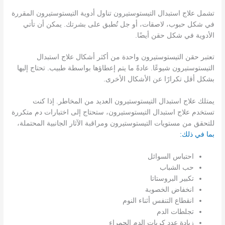
تشمل علاج استبدال التيستوستيرون تناول أدوية التيستوستيرون المقررة
في شكل حبوب، لاصقات، أو جل تُطبق على بشرتك. يمكن أن تأتي
الأدوية في شكل حقن أيضًا.
تعتبر حقن التيستوستيرون واحدة من أكثر أشكال علاج استبدال
التيستوستيرون شيوعًا. عادةً ما يتم إعطاؤها بواسطة طبيب. تحتاج إليها
بشكل أقل تكرارًا عن الأشكال الأخرى.
يمتلك علاج استبدال التيستوستيرون العديد من المخاطر. إذا كنت
تستخدم علاج استبدال التيستوستيرون، ستحتاج إلى اختبارات دم متكررة
للتحقق من مستويات التيستوستيرون ومراقبة الآثار الجانبية المحتملة،
بما في ذلك:
احتباس السوائل
حب الشباب
تكبير البروستاتا
انخفاض الخصوبة
انقطاع التنفس أثناء النوم
تجلطات الدم
زيادة عدد كريات الدم الحمراء