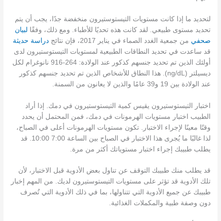
لتحديد ما إذا كانت مستويات التيستوستيرون منخفضة جدًا، يجب أن يتم
تحديد مستوى طبيعي. لقد كانت هذه تحديًا للأطباء. ومع ذلك، وفقًا
لبيان
صحفي
من جمعية الغدد الصماء في يناير 2017، فإن نتائج
دراسة حديثة
قد ساعدت في تحديد النطاقات الطبيعية لمستويات التيستوستيرون لدى
أولئك الذين تم تحديد جنسهم كذكور عند الولادة: 264-916 نانوغرام لكل
ديسيلتر (ng/dL). هذا النطاق للأشخاص الذين تم تحديد جنسهم كذكور
عند الولادة بين 19 و39 عامًا والذين لا يعانون من السمنة.
اختبار التيستوستيرون يقيس كمية التيستوستيرون في دمك. إذا أراد
الطبيب اختبار مستويات الهرمونات في دمك، فمن المحتمل أن يحدد
وقتًا معينًا لإجراء الاختبار. تكون مستويات الهرمونات أعلى في الصباح،
لذا غالبًا ما يُجرى هذا الاختبار في الصباح بين الساعة 7:00 10:00. قد
يطلب طبيبك إجراء اختبار مستوياتك أكثر من مرة.
قد يطلب منك طبيبك التوقف عن تناول بعض الأدوية قبل الاختبار، لأن
تلك الأدوية قد تؤثر على مستويات التيستوستيرون لديك. من المهم إخبار
طبيبك عن جميع الأدوية التي تتناولها، بما في ذلك الأدوية التي تُصرف
دون وصفة طبية والمكملات الغذائية.