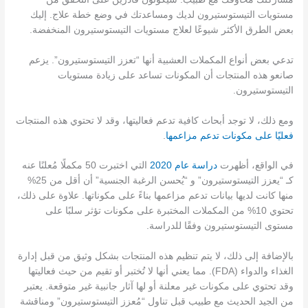
مستويات التيستوستيرون لديك ومساعدتك في وضع خطة علاج. إليك
بعض الطرق الأكثر شيوعًا لعلاج مستويات التيستوستيرون المنخفضة.
تدعي بعض أنواع المكملات العشبية أنها “تعزز التيستوستيرون”. يزعم
صانعو هذه المنتجات أن المكونات تساعد على زيادة مستويات
التيستوستيرون.
ومع ذلك، لا توجد أبحاث كافية تدعم فعاليتها، وقد لا تحتوي هذه المنتجات
فعليًا على مكونات تدعم مزاعمها
.
في الواقع، أظهرت
دراسة عام 2020
التي اختبرت 50 مكملًا مُعلنًا عنه
كـ “يعزز التيستوستيرون” و “يُحسن الرغبة الجنسية” أن أقل من 25%
منها كانت لديها بيانات تدعم مزاعمها بناءً على مكوناتها. علاوة على ذلك،
تحتوي 10% من المكملات المختبرة على مكونات تؤثر سلبًا على
مستوى التيستوستيرون وفقًا للدراسة.
بالإضافة إلى ذلك، لا يتم تنظيم هذه المنتجات بشكل وثيق من قبل إدارة
الغذاء والدواء (FDA). مما يعني أنها لا تُختبر أو تقيم من حيث فعاليتها
وقد تحتوي على مكونات غير معلنة أو لها آثار جانبية غير متوقعة. يعتبر
من الجيد الحديث مع طبيب قبل تناول “مُعزز التيستوستيرون” ومناقشة