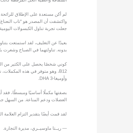
لم أكن مستعدة على الإطلاق للرائحة ا
واكتشفت أن المصدر هو “تاب النعناع”، 
جعلت تجربة تناول الكبسولات اليومية 
بعيدًا عن التغليف، لقد استمتعت بتناو
بدونه. تناولتهما في الصباح وشعرت ب
كوني شخصًا يحصل على الكثير من الع
وأوميغا-3 DHA.
بصفتها مكملًا أساسيًا ومبسطًا، فقد
العضلات ودعم المناعة. من السهل جدًا
لقد قمت أيضًا بتقدير التزام العلامة ا
— ريــتا ماوسيــري، مديرة التجارة.