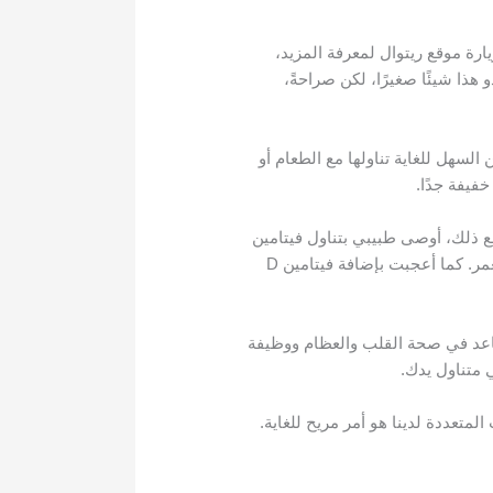
ارة موقع ريتوال لمعرفة المزيد،
هذا شيئًا صغيرًا، لكن صراحةً،
السهل للغاية تناولها مع الطعام أو
فيفة جدًا.
 ذلك، أوصى طبيبي بتناول فيتامين
B12، وهو متوفر في هذه المكملات، نظرًا لأن مستوياتي كانت منخفضة قليلاً، وهو مهم لصحة الدماغ مع تقدم العمر. كما أعجبت بإضافة فيتامين D
ساعد في صحة القلب والعظام ووظيفة
 متناول يدك.
المتعددة لدينا هو أمر مريح للغاية.