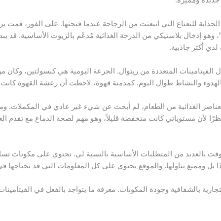
لجذابة للنعناع التي انبعثت من الزجاجة عندما فتحتها. على الفور، قمت بزي
وهو إدخال بلاستيكي من الدرجة الغذائية مُدعّم بالزيوت الأساسية. قد يبدو 
لدي أكثر جاذبية.
ل الفيتامينات المتعددة من ريتوال. الجرعة اليومية هي كبسولتين، وكان من 
الهدوء والنشاط طوال اليوم. كمدمنة قهوة، لاحظت أن رعشة القهوة كانت خ
ناصر الغذائية من الطعام، لم أبحث عن شيء غير عادي في المكملات. ومع
 أوفت بالعديد من المتطلبات الأساسية بالنسبة لي. تحتوي على مكونات ت
 بل وممتع تناولها. والموقع يحتوي على كل المعلومات التي قد تحتاجها في
لتجارية بالشفافية وجودة المكونات. معرفة ما يتواجد بالفعل في الفيتامينات 