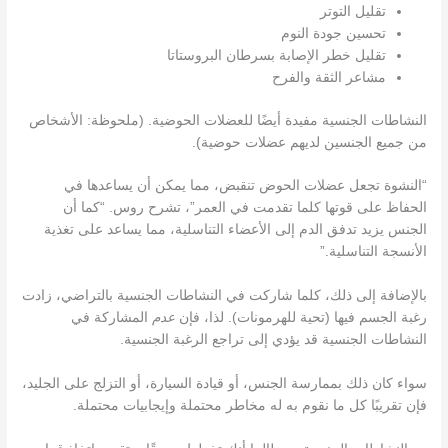
تقليل التوتر
تحسين جودة النوم
تقليل خطر الإصابة بسرطان البروستاتا
مشاعر الثقة والفرح
النشاطات الجنسية مفيدة أيضًا للعضلات الحوضية. (ملحوظة: الأشخاص
من جميع الجنسين لديهم عضلات حوضية).
“النشوة تجعل عضلات الحوض تنقبض، مما يمكن أن يساعدها في
الحفاظ على قوتها كلما تقدمت في العمر”، تشرح روس. “كما أن
الجنس يزيد تدفق الدم إلى الأعضاء التناسلية، مما يساعد على تغذية
الأنسجة التناسلية.”
بالإضافة إلى ذلك، كلما شاركت في النشاطات الجنسية بالتراضي، زادت
رغبة الجسم فيها (تحية للهرمونات). لذا، فإن
عدم
المشاركة في
النشاطات الجنسية قد يؤدي إلى تراجع الرغبة الجنسية.
سواء كان ذلك بممارسة الجنس، أو قيادة السيارة، أو التزلج على الجليد،
فإن تقريبًا كل ما نقوم به له مخاطر محتملة وإيجابيات محتملة.