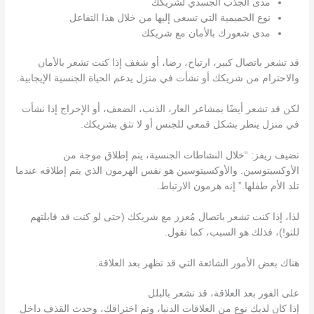
مدى الجذب الجسدي لشريكك
نوع الحميمية التي تسعى إليها من خلال هذا التفاعل
مدى شعورك بالأمان مع شريكك
قد تشعر باتصال كبير، ارتياح، رضا، أو شغف إذا كنت تشعر بالأمان
والاحترام من شريكك أو نشأت في منزل يدعم الحياة الجنسية الإيجابية.
لكن قد تشعر أيضًا بمشاعر العار، الذنب، الضعف، أو الإحراج إذا نشأت
في منزل ينظر بشكل قمعي للجنس أو لا تثق بشريكك.
تضيف ريفز: “خلال النشاطات الجنسية، يتم إطلاق موجة من
الأوكسيتوسين. والأوكسيتوسين هو نفس الهرمون الذي يتم إطلاقه عندما
تلد الأم طفلها.” إنه هرمون الارتباط.
لذا، إذا كنت تشعر باتصال مُعزز مع شريكك (حتى لو كنت قد قابلتهم
للتو!)، فذلك هو السبب، كما تقول.
هناك بعض الأمور الشائعة التي قد تظهر بعد العلاقة.
على الفور بعد العلاقة، قد تشعر بالبلل
إذا كان لديك نوع من العلاقات الدنيا، وتم اختراقك، وحدث القذف داخل