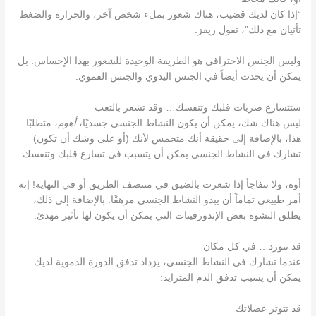
“إذا كان لديك قضيب، هناك شعور بملء شخص آخر، والحرارة والضغط
تأتيان مع ذلك”، تقول ريفز.
وليس الجنس الاختراقي هو الطريقة الوحيدة للشعور بهذا الإحساس. بل
يمكن أن يحدث أيضاً في الجنس اليدوي والجنس الفموي.
ستتسارع ضربات قلبك وتنفسك… وقد تشعر بالتعب
ليس هناك شك، يمكن أن يكون النشاط الجنسي جسديًا،
أهوم
، متطلبًا.
هذا، بالإضافة إلى حقيقة أنك متحمس لأنك (أو على وشك أن تكون)
تشارك في النشاط الجنسي يمكن أن يتسبب في تسارع قلبك وتنفسك.
أوه، ولا تتفاجأ إذا شعرت بالضيق في منتصف الطريق أو في النهاية! إنه
أمر طبيعي تماماً أن يبدو النشاط الجنسي مرهقًا. بالإضافة إلى ذلك،
يطلق النشوة بعض الإندورفينات التي يمكن أن يكون لها تأثير مهدئ.
قد تتورد… في كل مكان
عندما تشارك في النشاط الجنسي، يزداد تدفق الدورة الدموية لديك.
يمكن أن يسبب تدفق الدم المتزايد:
قد تتوتر عضلاتك