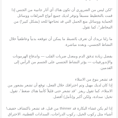
“لكن ليس من الضروري أن تكون هناك أي آثار جانبية من الجنس إذا
قمت بالتخطيط مسبقاً وتوفر لديك جميع أنواع المزلقات ووسائل
الحماية ووسائل منع الحمل التي قد تحتاجها للحد (بشكل كبير!) من
المخاطر”، كما تقول.
ما زلنا نريدك أن تعرف
بالضبط
ما يمكن أن تتوقعه بدنياً وعاطفياً خلال
النشاط الجنسي، وبعده مباشرة.
بفضل زيادة تدفق الدم ومعدل ضربات القلب — واندفاع الهرمونات
والإندورفينات — يؤثر النشاط الجنسي على الجسم من الرأس إلى
القدمين.
قد تشعر بنوع من الامتلاء
إذا كان لديك مهبل وتم اختراقك خلال الفعل، توقع أن تشعر بشعور من
الامتلاء، كما تقول ريفز. “قد تشعر حتى قليلاً كأنما هناك ضغط”، تقول.
تخيل: سدادة، ولكن أكبر و(نأمل) أفضل.
إذا لم يكن غشاء البكارة قد thinner من قبل، قد تشعر باكتشاف خفيف!
أشياء مثل ركوب الخيل، ركوب الدراجات، السدادات القطنية، الاختراق