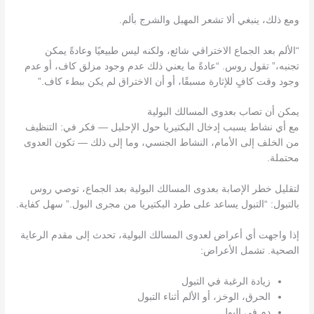
ومع ذلك، ينبغي ألا تشعر المهبل والشرج بألم.
“الألم بعد الجماع الاختراقي شائع، ولكنه ليس طبيعيًا وعادةً يمكن
تجنبه،” تقول روس. “عادةً ما يعني ذلك عدم وجود مزلق كاف، أو عدم
وجود وقت كافٍ للإثارة مسبقًا، أو أن الاختراق لم يكن ببطء كاف.”
يمكن أن تصاب بعدوى المسالك البولية
مع أي نشاط يسبب إدخال البكتيريا حول الإحليل — فكر في: التنظيف
من الخلف إلى الأمام، النشاط الجنسي، وما إلى ذلك — تكون العدوى
محتملة.
لتقليل خطر الإصابة بعدوى المسالك البولية بعد الجماع، توصي روس
بالتبول: “التبول يساعد على طرد البكتيريا من مجرى البول.” سهل كفاية.
إذا واجهت أي أعراض لعدوى المسالك البولية، تحدث إلى مقدم الرعاية
الصحية. تشمل الأعراض:
زيادة الرغبة في التبول
الحرق، الوخز، أو الألم أثناء التبول
دم في البول