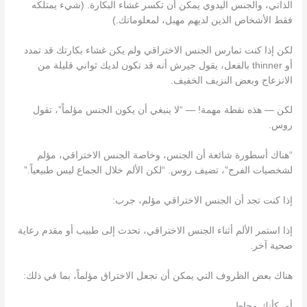
الذاتي، والجنس اليدوي يمكن أن تكسر غشاء البكارة. (شيء يمتلكه
فقط الأشخاص الذين لديهم مهبل، لمعلوماتك.)
لكن إذا كنت تمارس الجنس الاختراقي ولم يكن غشاء بكارتك قد تمدد
أو thinner بالفعل، يقول جيرش أنه قد تكون لديك ثواني قليلة من
الانزعاج وبعض النزيف الخفيف.
لكن — هذه نقطة مهمة! — “لا ينبغي أن يكون الجنس مؤلماً”، تقول
روس.
“هناك أسطورة شائعة أن الجنس، وخاصة الجنس الاختراقي، مؤلم
لشخصيات الفرج”، تضيف روس. “لكن الألم خلال الجماع ليس طبيعياً.”
إذا كنت تجد أن الجنس الاختراقي مؤلم، جرب:
إذا استمر الألم أثناء الجنس الاختراقي، تحدث إلى طبيب أو مقدم رعاية
صحية آخر.
هناك بعض الظروف التي يمكن أن تجعل الاختراق مؤلماً، بما في ذلك:
أو، كأنك محاط