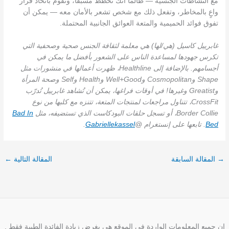
مع النشاطات الجنسية — طالما أنك تخطط مسبقًا، وتقوم باتخاذ قرار
واعٍ بالمخاطر، وتفعل ذلك مع شخص تشعر بالأمان معه — يمكن أن
تفوق فوائد الحميمية والمتعة العوائق الجانبية المحتملة.
غابرييل كاسيل (هي/لها) هي معلمة لثقافة الجنس صحية وصحفية التي
تكرس جهودها لمساعدة الناس على الشعور بأفضل ما يمكن في
أجسامهم. بالإضافة إلى Healthline، ظهرت أعمالها في منشورات مثل
Shape وCosmopolitan وWell+Good وHealth وSelf وصحة المرأة
وGreatist وغيرها! في أوقات فراغها، يمكن أن تُشاهد غابرييل تُدرّب
CrossFit، تتناول مراجعات لمنتجات المتعة، تتنزه مع كلبها من نوع
Border Collie، أو تسجل حلقات البودكاست الذي تستضيفه، مثل
Bad In
Bed
. تابعها على إنستغرام @
Gabriellekassel
.
→
المقالة السابقة
المقالة التالية
←
إن جميع المعلومات الواردة في الموقع هي بغرض زيادة الفائدة الطبية فقط ,