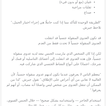
غثيان (مع أو بدون قيء)
تقلبات مزاجية
صداع
“الطريقة الوحيدة للتأكد مما إذا كنت حاملًا هي إجراء اختبار الحمل،”
تلاحظ جيرش.
قد تكون العدوى المنقولة جنسياً قد انتقلت
العدوى المنقولة جنسياً لا تحدث فقط من العدم.
لكن إذا كان الشخص الذي مارست الجنس معه لديه عدوى منقولة
جنسياً، فإن هذه العدوى قد انتقلت إلى أعضائك التناسلية أو فمك أو
شرجك، اعتمادًا على أنواع النشاط الجنسي الذي شاركت فيه.
“معظم الناس لا يعرفون عندما تكون لديهم عدوى منقولة جنسياً، لأن
الغالبية لا تعاني من أي أعراض على الإطلاق،” تقول جيرش. “لذا من
الممكن أن تنتقل العدوى من شخص ليس واضحًا أنه مصاب، أو أنهم لم
يعرفوا.”
استخدام الحاجز — واستخدامه بشكل صحيح! — خلال الجنس الفموي،
والشرجي، والفرجي يقلل بشكل كبير من خطر الانتقال.