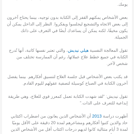
يومك.
بعض الأشخاص يمكنهم القفز إلى الكتابة بدون توجيه، بينما يحتاج آخرون
إلى بعض الاتجاه والتشجيع ليجلسوا ويفكروا. النظر إلى الداخل يمكن أن
يكون مخيفًا، لكنه يمكن أن يساعدك أيضًا في التعرف على ذاتك
الجميلة.
تقول المعالجة النفسية
هيلي نيديش
، والتي تعتبر نفسها كاتبة، أنها تُدرج
الكتابة في جميع خطط علاج عملائها، رغم أن الممارسة تختلف من
شخص لآخر.
قد يكتب بعض الأشخاص قبل جلسة العلاج لتنسيق أفكارهم. بينما يفضل
آخرون الكتابة في الصباح كوسيلة لتصفية عقولهم لليوم القادم.
تقول نيديش: “لقد شهدت الكتابة تعمل كمعزز قوي للعلاج، وهي طريقة
إبداعية للتعرف على الذات.”
أظهرت دراسة
2013
أن الأشخاص الذين يعانون من اضطراب اكتئابي
حاد والذين كتبوا أفكارهم ومشاعرهم لمدة 20 دقيقة على الأقل يوميًا
لمدة 3 أيام متتالية كانوا لديهم درجات اكتئاب أقل من الأشخاص الذين