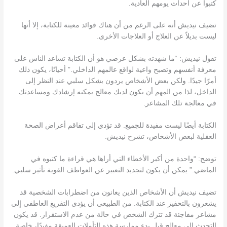
كتبوا عن أحداث يومهم العادية.
تضيف نيديش أنه على الرغم من أن هناك فوائد معينة للكتابة، إلا أنها
ليست بديلاً عن العلاج أو العلاجات الأخرى.
تقول نيديش: “ما شهدته بشكل عرضي هو أن الكتابة تساعد الناس على
معرفة أنفسهم وتصبح واعية لواقع عالمهم الداخلي.” أحيانًا، يكون ذلك
أمرًا جيدًا. ولكن بعض الأشخاص يردون بشكل سلبي عند النظر إلى
الداخل، لذا من المهم أن يكون لديك معالج يمكنه إرشادك ومساعدتك
في معالجة تلك المشاعر.
الكتابة أيضًا ليست مفيدة للجميع. قد تؤدي إلى تفاقم أعراض الصحة
العقلية لبعض الأشخاص، تشرح نيديش.
توضح: “واحدة من أكبر الأخطاء التي أراها هي قراءة ما كتبوه في
الماضي.” يمكن أن يكون لتجديد التعبير عن العواطف القوية تأثير سلبي.
تضيف نيديش أن الأشخاص الذين يعانون من اضطرابات الشخصية قد
يشعرون بالتحفيز عند الكتابة. من الطبيعي أن يؤدي التفريغ العاطفي إلى
مشاعر مفاجئة قد تترك الشخص في حالة من عدم الاستقرار. قد يكون
التحدث إلى معالج قبل بدء ممارسة هذه التأملات العميقة مفيدًا، خاصة