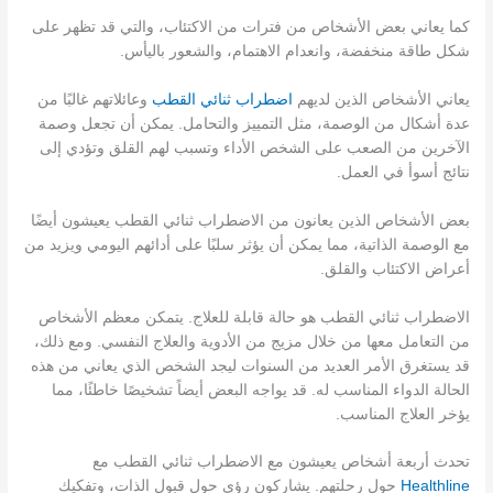
كما يعاني بعض الأشخاص من فترات من الاكتئاب، والتي قد تظهر على
شكل طاقة منخفضة، وانعدام الاهتمام، والشعور باليأس.
يعاني الأشخاص الذين لديهم
اضطراب ثنائي القطب
وعائلاتهم غالبًا من
عدة أشكال من الوصمة، مثل التمييز والتحامل. يمكن أن تجعل وصمة
الآخرين من الصعب على الشخص الأداء وتسبب لهم القلق وتؤدي إلى
نتائج أسوأ في العمل.
بعض الأشخاص الذين يعانون من الاضطراب ثنائي القطب يعيشون أيضًا
مع الوصمة الذاتية، مما يمكن أن يؤثر سلبًا على أدائهم اليومي ويزيد من
أعراض الاكتئاب والقلق.
الاضطراب ثنائي القطب هو حالة قابلة للعلاج. يتمكن معظم الأشخاص
من التعامل معها من خلال مزيج من الأدوية والعلاج النفسي. ومع ذلك،
قد يستغرق الأمر العديد من السنوات ليجد الشخص الذي يعاني من هذه
الحالة الدواء المناسب له. قد يواجه البعض أيضاً تشخيصًا خاطئًا، مما
يؤخر العلاج المناسب.
تحدث أربعة أشخاص يعيشون مع الاضطراب ثنائي القطب مع
Healthline
حول رحلتهم. يشاركون رؤى حول قبول الذات، وتفكيك