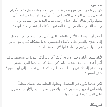
هانا بلوم:
كن جزءًا من المجتمع واغمر نفسك في المعلومات حول دعم الأقران.
استغل وسائل التواصل الاجتماعي. أعلم أن هناك أشياء سلبية تأتي
معها، ولكن هناك أيضًا أشياء رائعة. هناك العديد من المناصرين،
والنشطاء، والمعالجين، وبناء المجتمع. يمكنك أن تشعر بقلة الوحدة.
أعتقد أن المشكلة الأكبر والحاجز الذي يأتي مع التشخيص هو الدخول
إلى العلاج والعثور على الأطباء النفسيين. لدينا مشكلة كبيرة مع الناس
في تناول أدويتهم والبقاء عليها لأنها صعبة للغاية.
لأنك تشعر بأنك وحيد، لا ترى أناسًا آخرين. أذكر عندما تم تشخيصي، لم
أكن أعرف ما الذي يحدث، ولم أكن أملك كل ما لدينا اليوم. تشعر
وكأنك تم إلقائك في وسط المحيط وحدك. تسأل نفسك: إلى أين أسبح؟
كيف أعيش؟
لكن عندما تكون في المحيط، وتحاول النجاة، تجد نفسك محاطًا
بأشخاص آخرين يسبحون. ثم لديك مزيد من الدافع والإلهام للحصول
على المساعدة التي تحتاجها.
فيرونيكا: