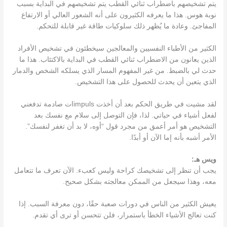
يتم تشخيصهم باضطراب ثنائي القطب يتم تشخيصهم في البداية بسبب
نوبة هوس. هذا ما يعرفه الكثيرون على أنه الشعور العالي أو الارتفاع
المفاجئ. وعادة ما يُظهر ذلك سلوكيات طاقة غير قابلة للتحكم.
الكثير من الأطباء النفسيين والمعالجين سيخطئون في تشخيص الأفراد
الذين يعانون من الاضطراب ثنائي القطب في البداية بالاكتئاب. هذا ما
حدث لي بالضبط. من غير المفهوم المسار الذي يسلكه الشخص والدمار
الذي يتعين أن يحدث للحصول على هذا التشخيص.
لقد مشيت في طريق الحكم بعد أن أخذت impulsات صادمة تدفعني
لفعل أشياء في حياتي. لذا، فإن التوصل إلى سلام مع نفسك بعد
التشخيص هو أمر أعمق من مجرد قول “أوه، لا بد أن تغفر لنفسك”.
الأمر أشبه بأنه إما الآن أو أبدًا.
ويس هـ:
يجب أن تنظر إلى تشخيصك كراحة وليس كعبء. الآن تعرف ما تتعامل
معه، وهذا سيجعل من الممكن معالجته بشكل صحيح.
يعيش الكثير من الناس في دورات صعبة حقًا، دون معرفة السبب. إذا
كنت تعالج الأشياء الخطأ باستمرار، فلن تتحسن أو ترى أي تقدم.