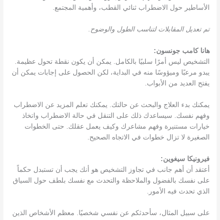
الأساطير حول الاضطراب ثنائي القطب، وأهمية المجتمع.
تم تعديل المقابلات لتناسب الطول والوضوح.
هانا كامب جونسون:
التشخيص ليس أمرًا سلبيًا بالكامل. يمكن أن يكون نقطة تحول عظيمة.
يبدو مرعبًا وميؤوسًا منه في البداية، لكن الحصول على إجابات يمكن أن
يفتح العديد من الأبواب.
يمكنك بدء العلاج والبحث عن حالتك. يمكنك تعلم المزيد عن الاضطراب
وفهم نفسك. سيساعدك ذلك على التنقل في حالة الاضطراب واتخاذ
خيارات مستنيرة وفهم مشاعرك وكيف يعمل عقلك. حتى الخطوات
الصغيرة لا تزال خطوات في الاتجاه الصحيح.
فيرونيكا سيغوين:
أعتقد أن أهم جانب في تجاوز التشخيص هو أنك يجب أن تستبدل حكماً
على نفسك بالفضول والملاحظة والتحدث مع نفسك بلطف حول السياق
الذي تحدث فيه الأمور.
على سبيل المثال، سأحدثكم عن نفسي شخصيًا. معظم الأشخاص الذين