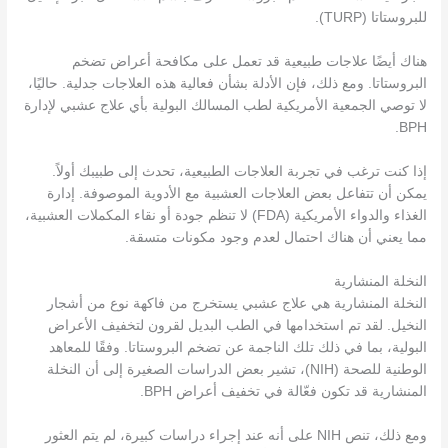
للبروستاتا (TURP).
هناك أيضًا علاجات طبيعية قد تعمل على مكافحة أعراض تضخم
البروستاتا. ومع ذلك، فإن الأدلة بشأن فعالية هذه العلاجات جدلية. حاليًا،
لا توصي الجمعية الأمريكية لطب المسالك البولية بأي علاج عشبي لإدارة
BPH.
إذا كنت ترغب في تجربة العلاجات الطبيعية، تحدث إلى طبيبك أولاً.
يمكن أن تتفاعل بعض العلاجات العشبية مع الأدوية الموصوفة. إدارة
الغذاء والدواء الأمريكية (FDA) لا تنظم جودة أو نقاء المكملات العشبية،
مما يعني أن هناك احتمال لعدم وجود مكونات متسقة.
النخلة المنشارية
النخلة المنشارية هي علاج عشبي يستخرج من فاكهة نوع من أشجار
النخيل. لقد تم استخدامها في الطب البديل لقرون لتخفيف الأعراض
البولية، بما في ذلك تلك الناجمة عن تضخم البروستاتا. وفقًا للمعاهد
الوطنية للصحة (NIH)، تشير بعض الدراسات الصغيرة إلى أن النخلة
المنشارية قد تكون فعّالة في تخفيف أعراض BPH.
ومع ذلك، تنص NIH على أنه عند إجراء دراسات كبيرة، لم يتم العثور