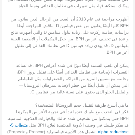
يمكنك استكشافها، مثل تغييرات في نظامك الغذائي ونمط الحياة.
أظهرت مراجعة في عام 2013 أن العديد من الرجال الذين يعانون من
BPH كانوا أيضًا يعانون من نقص فيتامين D. تناقش المراجعة أيضًا
دراسات إضافية ركزت على زيادة تناول فيتامين D والتي أظهرت نتائج
واعدة في تخفيف أعراض BPH. من خلال المكملات أو الأطعمة الغنية
بفيتامين D، قد يؤدي زيادة فيتامين D في نظامك الغذائي إلى تقليل
أعراض BPH.
يمكن أن تلعب السمنة أيضًا دورًا في شدة أعراض BPH. قد تساعد
التغييرات الإيجابية في نظامك الغذائي أيضًا على تقليل بروز BPH،
وخاصة مع تضمين المزيد من الفواكه والخضراوات مثل الطماطم —
التي يمكن أن تقلل أيضًا من خطر الإصابة بسرطان البروستاتا —
والفلفل الحلو الذي يحتوي على نسبة عالية من فيتامين C.
ما هي أسرع طريقة لتقليل حجم البروستاتا المتضخمة؟
فكر في التحدث مع طبيبك عندما تبدأ في تجربة الأعراض المبكرة لـ
BPH حتى يتمكنوا من تشخيص شدة حالتك والخيارات العلاجية المناسبة.
قد يفكر طبيبك في وصف الأدوية المعتمدة لعلاج BPH مثل
مثبطات 5-
alpha reductase
. تشمل هذه الأدوية فيناسترايد (Proscar وPropecia)