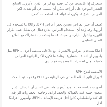
ستعرف إذا تلامست عن غير قصد مع قراص اللاذع الأوروبي الشائع:
الشعر الموجود على أوراقه يمكن أن يتسبب في ألم شديد. لكن
القراص اللاذع قد يكون له فوائد عند استخدامه كعلاج.
يُعتقد أن جذر القراص يحسن بعض أعراض BPH، وغالبًا ما يُستخدم في
أوروبا. وقد وُجد أن استخدام القراص اللاذع فعال في تقليل شدة تكرار
التبول، والتبول الليلي، والعجلة، عندما يُستخدم بالاشتراك مع العلاج
الطبي التقليدي.
أحيانًا يستخدم القراص بالاشتراك مع علاجات طبيعية أخرى لـ BPH مثل
باجيوم أو النخلة المنشارية. وعادةً ما تكون الآثار الجانبية للقراص
خفيفة، مثل اضطراب المعدة وطفح جلدي.
الأطعمة لعلاج BPH
لا يزال تأثير النظام الغذائي في الوقاية من BPH وعلاجه قيد البحث.
أظهرت دراسة حديثة لمدة أربع سنوات في الصين أن الرجال الذين
يتبعون حمية غنية بالفواكه والخضراوات، وخاصة الخضروات الورقية
الداكنة والطماطم، كانوا أقل عرضة للإصابة بـ BPH، وأظهروا أعراضًا
أقل.