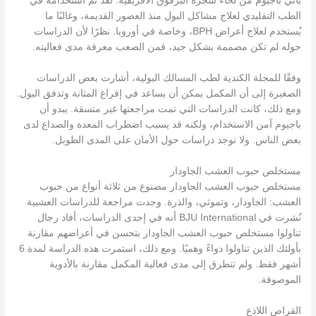
يأتي باجيوم من لحاء شجرة البرقوق الأفريقية. لقد تم استخدامه في
الطب التقليدي لعلاج مشاكل البول منذ العصور القديمة، وغالبًا ما
يُستخدم لعلاج أعراض BPH، وخاصة في أوروبا. نظرًا لأن الدراسات
حوله لم تكن مصممة بشكل جيد، فمن الصعب معرفة مدى فعاليته.
وفقًا للمجلة الكندية لطب المسالك البولية، أشارت بعض الدراسات
الصغيرة إلى أن المكمل يمكن أن يساعد في إفراغ المثانة وتدفق البول.
ومع ذلك، كانت الدراسات التي تمت مراجعتها غير متسقة. يبدو أن
باجيوم آمن الاستخدام، ولكنه قد يسبب اضطراب المعدة والصداع لدى
بعض الناس. ولا توجد دراسات حول الأمان على المدى الطويل.
مستخلص حبوب العشب الجاودار
مستخلص حبوب العشب الجاودار مصنوع من ثلاثة أنواع من حبوب
العشب: الجاودار، وتموثي، والذرة. وجدت مراجعة للدراسات العشبية
نُشرت في BJU International أنه في إحدى الدراسات، أفاد رجال
تناولوا مستخلص حبوب العشب الجاودار بتحسن في أعراضهم مقارنة
بأولئك الذين تناولوا دواءً وهميًا. ومع ذلك، استمرت هذه الدراسة لمدة 6
أشهر فقط. ولم تتطرق إلى مدى فعالية المكمل مقارنة بالأدوية
الموصوفة.
القراص اللاذع