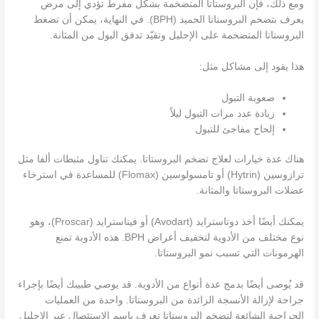
ومع ذلك، فإن البروستاتا المتضخمة بشكل مفرط تؤدي إلى مرض
يعرف بتضخم البروستاتا الحميد (BPH). في النهاية، يمكن أن تضغط
البروستاتا المتضخمة على الإحليل وتقيّد تدفق البول من المثانة.
هذا يقود إلى مشاكل مثل:
صعوبة التبول
زيادة عدد مرات التبول ليلاً
إلحاح مفاجئ للتبول
هناك عدة خيارات لعلاج تضخم البروستاتا. يمكنك تناول مثبطات ألفا مثل
ترازوسين (Hytrin) أو تامسولوسين (Flomax) للمساعدة في استرخاء
عضلات البروستاتا والمثانة.
يمكنك أيضًا أخذ دوتاسترايد (Avodart) أو فيناسترايد (Proscar)، وهو
نوع مختلف من الأدوية لتخفيف أعراض BPH. هذه الأدوية تمنع
الهرمونات التي تسبب نمو البروستاتا.
قد يُوصى أيضًا بدمج عدة أنواع من الأدوية. قد يوصي طبيبك أيضًا بإجراء
جراحة لإزالة الأنسجة الزائدة من البروستاتا. واحدة من العمليات
الجراحية الشائعة لتضخم البروستاتا تعرف باسم الاستئصال عبر الإحليل