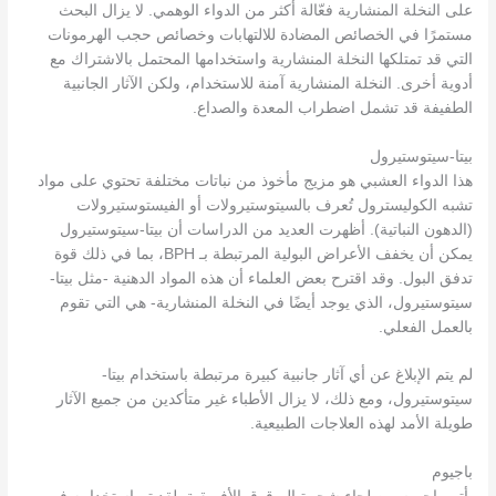
على النخلة المنشارية فعّالة أكثر من الدواء الوهمي. لا يزال البحث
مستمرًا في الخصائص المضادة للالتهابات وخصائص حجب الهرمونات
التي قد تمتلكها النخلة المنشارية واستخدامها المحتمل بالاشتراك مع
أدوية أخرى. النخلة المنشارية آمنة للاستخدام، ولكن الآثار الجانبية
الطفيفة قد تشمل اضطراب المعدة والصداع.
بيتا-سيتوستيرول
هذا الدواء العشبي هو مزيج مأخوذ من نباتات مختلفة تحتوي على مواد
تشبه الكوليسترول تُعرف بالسيتوستيرولات أو الفيستوستيرولات
(الدهون النباتية). أظهرت العديد من الدراسات أن بيتا-سيتوستيرول
يمكن أن يخفف الأعراض البولية المرتبطة بـ BPH، بما في ذلك قوة
تدفق البول. وقد اقترح بعض العلماء أن هذه المواد الدهنية -مثل بيتا-
سيتوستيرول، الذي يوجد أيضًا في النخلة المنشارية- هي التي تقوم
بالعمل الفعلي.
لم يتم الإبلاغ عن أي آثار جانبية كبيرة مرتبطة باستخدام بيتا-
سيتوستيرول، ومع ذلك، لا يزال الأطباء غير متأكدين من جميع الآثار
طويلة الأمد لهذه العلاجات الطبيعية.
باجيوم