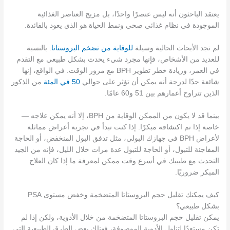
يعتقد الباحثون أنه ليس عنصرًا واحدًا، بل مزيج العناصر الغذائية
الموجودة في نظام غذائي صحي ونمط الحياة هو الذي يعود بالفائدة.
لم تجد الأبحاث الحالية وسيلة
للوقاية من تضخم البروستاتا
. بالنسبة
للعديد من الأشخاص، فإنها مجرد شيء يحدث بشكل طبيعي مع التقدم
في العمر، وزيادة خطر تطوير BPH مع مرور الوقت. في الواقع، إنها
شائعة جدًا لدرجة أنه يمكن أن تؤثر على حوالي
50 في المئة
من الذكور
الذين تتراوح أعمارهم بين 51 و60 عامًا.
بينما قد لا يكون من الممكن الوقاية من BPH، إلا أنه يمكن علاجه —
خاصة إذا تم اكتشافه مبكرًا. إذا كنت تبدأ في تجربة أعراض مماثلة
لأعراض BPH في جهازك البولي، مثل تدفق البول المنخفض، أو الحاجة
المفاجئة للتبول، أو الحاجة للتبول عدة مرات خلال الليل، فإنه من الجيد
التحدث مع طبيبك في أسرع وقت ممكن لمعرفة ما إذا كان العلاج
المبكر ضروريًا.
كيف يمكنك تقليل حجم البروستاتا المتضخمة وخفض مستوى PSA
بشكل طبيعي؟
يمكن تقليل حجم البروستاتا المتضخمة من خلال الأدوية، ولكن إذا لم
تكن مستعدًا لتناول الأدوية الموصوفة، فهناك بعض الطرق الطبيعية التي