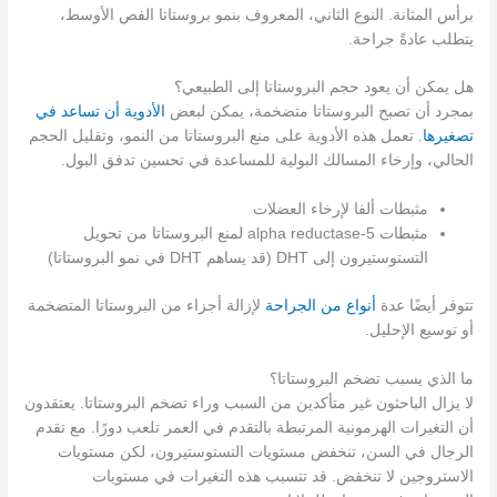
برأس المثانة. النوع الثاني، المعروف بنمو بروستاتا الفص الأوسط،
يتطلب عادةً جراحة.
هل يمكن أن يعود حجم البروستاتا إلى الطبيعي؟
بمجرد أن تصبح البروستاتا متضخمة، يمكن لبعض
الأدوية أن تساعد في
تصغيرها
. تعمل هذه الأدوية على منع البروستاتا من النمو، وتقليل الحجم
الحالي، وإرخاء المسالك البولية للمساعدة في تحسين تدفق البول.
مثبطات ألفا لإرخاء العضلات
مثبطات 5-alpha reductase لمنع البروستاتا من تحويل
التستوستيرون إلى DHT (قد يساهم DHT في نمو البروستاتا)
تتوفر أيضًا عدة
أنواع من الجراحة
لإزالة أجزاء من البروستاتا المتضخمة
أو توسيع الإحليل.
ما الذي يسبب تضخم البروستاتا؟
لا يزال الباحثون غير متأكدين من السبب وراء تضخم البروستاتا. يعتقدون
أن التغيرات الهرمونية المرتبطة بالتقدم في العمر تلعب دورًا. مع تقدم
الرجال في السن، تنخفض مستويات التستوستيرون، لكن مستويات
الاستروجين لا تنخفض. قد تتسبب هذه التغيرات في مستويات