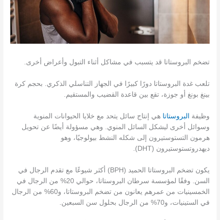
تضخم البروستاتا قد يتسبب في مشاكل أثناء التبول وأعراض أخرى.
تلعب غدة البروستاتا دورًا كبيرًا في الجهاز التناسلي الذكري. بحجم كرة
بينغ بونغ أو جوزة، تقع بين قاعدة القضيب والمستقيم.
وظيفة
البروستاتا
هي إنتاج سائل يتحد مع خلايا الحيوانات المنوية
وسوائل أخرى ليشكل السائل المنوي. وهي مسؤولة أيضًا عن تحويل
هرمون التستوستيرون إلى شكله النشط بيولوجيًا، وهو
ديهدروتستوستيرون (DHT).
يكون تضخم البروستاتا الحميد (BPH) أكثر شيوعًا مع تقدم الرجال في
السن. وفقًا لمؤسسة سرطان البروستاتا، حوالي 20% من الرجال في
الخمسينيات من عمرهم يعانون من تضخم البروستاتا، و60% من الرجال
في الستينيات، و70% من الرجال بحلول سن السبعين.