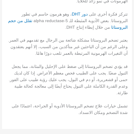
الهرمونات في نمو زائد للخلايا.
تتركز فكرة أخرى على
دور DHT
، وهو هرمون حاسم في تطور
البروستاتا. بعض الأدوية المثبطة للـ 5-alpha reductase
تقلل من حجم
البروستاتا
من خلال إبطاء إنتاج DHT.
يعتبر تضخم البروستاتا مشكلة شائعة بين الرجال مع تقدمهم في العمر.
وعلى الرغم من أن الباحثين غير متأكدين من السبب، إلا أنهم يعتقدون
أن التغيرات الهرمونية المرتبطة بالعمر تلعب دورًا هامًا.
قد يؤدي تضخم البروستاتا إلى ضغط على الإحليل والمثانة، مما يجعل
التبول صعبًا. يجب على الطبيب فحص معظم الأعراض. إذا كان لديك
حمى أو قشعريرة، أو دم في البول، يجب عليك رؤية طبيب على الفور.
وعدم القدرة الكاملة على التبول يحتاج أيضًا إلى معالجة كحالة طبية
طارئة.
تشمل خيارات علاج تضخم البروستاتا الأدوية أو الجراحة، اعتمادًا على
شدة التضخم ومكان الانسداد.