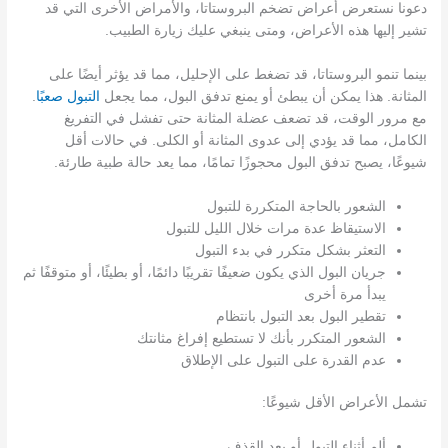
دعونا نستعرض أعراض تضخم البروستاتا، والأمراض الأخرى التي قد
تشير إليها هذه الأعراض، ومتى ينبغي عليك زيارة الطبيب.
بينما تنمو البروستاتا، قد تضغط على الإحليل، مما قد يؤثر أيضًا على
المثانة. هذا يمكن أن يبطئ أو يمنع تدفق البول، مما يجعل
التبول صعبًا
.
مع مرور الوقت، قد تضعف عضلة المثانة حتى تفشل في التفريغ
الكامل، مما قد يؤدي إلى عدوى المثانة أو الكلى. في حالات أقل
شيوعًا، يصبح تدفق البول محجوزًا تمامًا، مما يعد حالة طبية طارئة.
الشعور بالحاجة المتكررة للتبول
الاستيقاظ عدة مرات خلال الليل للتبول
التعثر بشكل متكرر في بدء التبول
جريان البول الذي يكون ضعيفًا تقريبًا دائمًا، أو بطيئًا، أو متوقفًا ثم
يبدأ مرة أخرى
تقطير البول بعد التبول بانتظام
الشعور المتكرر بأنك لا تستطيع إفراغ مثانتك
عدم القدرة على التبول على الإطلاق
تشمل الأعراض الأقل شيوعًا:
ألم أثناء التبول أو بعد القذف