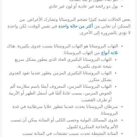
بول ذو رائحة غير عادية أو لون غير عادي
بعض الحالات تشبه كثيرًا تضخم البروستاتا وتشارك الأعراض. من
الممكن أن تعاني من
أكثر من حالة واحدة
في نفس الوقت، لكن واحدة
لا تؤدي بالضرورة إلى الأخرى.
التهاب البروستاتا هو التهاب البروستاتا بسبب عدوى بكتيرية. هناك
ثلاثة أنواع
من التهاب البروستاتا:
التهاب البروستاتا البكتيري الحاد الذي يتطور بشكل سريع
نتيجة عدوى بكتيرية.
التهاب البروستاتا البكتيري المزمن يتطور عندما تعود العدوى
بشكل متكرر.
التهاب البروستاتا المزمن، المعروف أيضًا باسم متلازمة ألم
الحوض المزمن، يسبب عادةً ألمًا في أسفل الظهر أو الأربية
أو طرف القضيب.
سرطان البروستاتا يحدث عندما تتطور خلايا سرطانية في غدة
البروستاتا.
عدوى المسالك البولية وحصى الكلى أو المثانة يمكن أن تسبب
الألم والحاجة المتكررة للتبول.
المثانة النشيطة تحدث بسبب تشنجات في المثانة تسبب