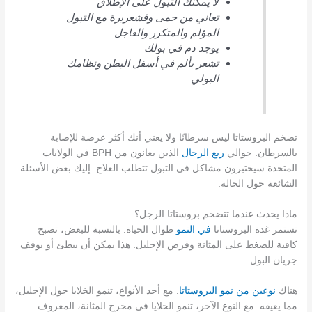
لا يمكنك التبول على الإطلاق
تعاني من حمى وقشعريرة مع التبول
المؤلم والمتكرر والعاجل
يوجد دم في بولك
تشعر بألم في أسفل البطن ونظامك
البولي
تضخم البروستاتا ليس سرطانًا ولا يعني أنك أكثر عرضة للإصابة
بالسرطان. حوالي
ربع الرجال
الذين يعانون من BPH في الولايات
المتحدة سيختبرون مشاكل في التبول تتطلب العلاج. إليك بعض الأسئلة
الشائعة حول الحالة.
ماذا يحدث عندما تتضخم بروستاتا الرجل؟
تستمر غدة البروستاتا
في النمو
طوال الحياة. بالنسبة للبعض، تصبح
كافية للضغط على المثانة وقرص الإحليل. هذا يمكن أن يبطئ أو يوقف
جريان البول.
هناك
نوعين من نمو البروستاتا
. مع أحد الأنواع، تنمو الخلايا حول الإحليل،
مما يعيقه. مع النوع الآخر، تنمو الخلايا في مخرج المثانة، المعروف