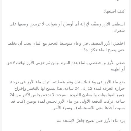
كيف اصنعها:
اشطفي الأرز وصفّيه لإزالة أي أوساخ أو شوائب لا تريدين وضعها على
شعرك.
اخلطي الأرز المصفى في وعاء متوسط ​​الحجم مع الماء. يجب أن تخلط
حتى يصبح الماء عكرًا جدًا.
صفي الأرز و احتفظي بالماء هذه المرة. ومن ثم خزني الأرز لوقت لاحق
أو اطهيه
ضع ماء الأرز في وعاء بلاستيك وقم بتغطيته. اترك ماء الأرز في درجة
حرارة الغرفة لمدة 12 إلى 24 ساعة. هذا يسمح لها بالتخمر وإخراج
جميع الفيتامينات والمعادن اللذيذة. نصيحة: لا تدعه يجلس لأكثر من 24
ساعة. تركت الدفعة الأولى من ماء الأرز تجلس لمدة يومين (كنت قد
نسيت أخذها معي للاستحمام) ، وسوء الأمر.
برد ماء الأرز حتى تصبح جاهزًا لاستخدامه.