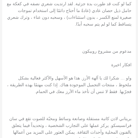
كما لو كنت قد طورت بدة جزئية. لقد ارتديت شعري نصفه في كعكة مع
حامل ذيل حصان عادي (عادةً ما أحتاج دائمًا إلى استخدام تموجات
صغيرة لمنع الكسر ، بدون استثناءات) ، وسحبه دون عناء ، وترك شعري
يتساقط كما لو لم يتم سحبه أبدًا.
مدعوم من مشروع روبيكون
افكار اخيرة
واو … شكرا لك يا آلهة الأرز. هذا هو الأسهل والأكثر فعالية بشكل
ملحوظ ، منتجات التجميل الموجودة هناك. إذا كنت مهتمًا بهذه الطريقة ،
فجرّبها. فقط لا تنس أن تأخذ ماء الأرز معك في الحمام.
بريتاني لادن كاتبة مستقلة وصانعة وسائط ومحبّة للصوت تقع في سان
فرانسيسكو. يركز عملها على التجارب الشخصية ، وتحديداً فيما يتعلق
بالفنون المحلية وأحداث الثقافة. يمكن العثور على المزيد من أعمالها