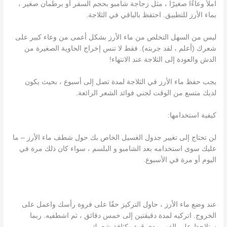
املأ وعاءًا صغيرًا ، مثل زجاجة شامبو بحجم السفر أو برطمان صغير ،
بماء الأرز للتطبيق. احتفظ بالباقي في الثلاجة.
ليس من السهل التخلص من ماء الأرز بشكل أعمى من وعاء كبير على
شعرك (أعلم ، لقد جربته). فقط لا تنس إخراج الحاوية الصغيرة من
الدش والعودة إلى الثلاجة عند الانتهاء!
يجب حفظ ماء الأرز في الثلاجة لمدة تصل إلى أسبوع ، بحيث يكون
لديك متسع من الوقت لجني فوائد الشعر الرائعة.
كيفية استخدامها:
لن تحتاج إلى تغيير جدول الغسيل الخاص بك حول شطف ماء الأرز – ما
عليك سوى استخدامه بعد الشامبو و البلسم ، سواء كان ذلك مرة في
اليوم أو مرة في الأسبوع.
عند وضع ماء الأرز ، حاول التركيز حقًا على فروة رأسك واعمل على
الخروج. اتركيه لمدة دقيقتين إلى خمس دقائق ، ثم اشطفيه. ربما
ستلاحظ على الفور مدى قوة وكثافة شعرك.