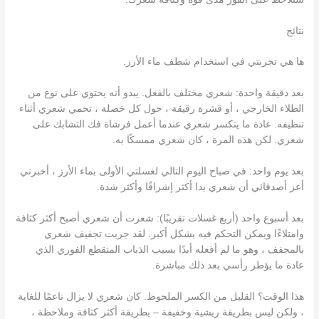
نتائج
ها هي تجربتي في استخدام شطف ماء الأرز.
بعد دقيقة واحدة: شعري مختلف بالفعل. يبدو أنه يحتوي على نوع من
الطلاء الخارجي ، أو قشرة رقيقة ، حول كل خصلة ، تحمي شعري أثناء
تنظيفه. عادة ما يتكسر شعري عندما أعمل فرشاة فك التشابك على
شعري. لكن هذه المرة ، كان شعري ممسكًا به.
بعد يوم واحد: في صباح اليوم التالي لغسلتي الأولى بماء الأرز ، أخبرني
أعز أصدقائي أن شعري بدا أكثر إشراقًا وأكثر شدة.
بعد أسبوع واحد (أربع غسلات تقريبًا): شعرت أن شعري أصبح أكثر كثافة
وامتلاءًا ويمكن التحكم فيه بشكل أكبر. لقد جربت تجفيف شعري
بالمجفف ، وهو ما لم أفعله أبدًا بسبب الذباب المتقطع الفوري الذي
عادة ما يؤطر رأسي بعد ذلك مباشرة.
هذا الوقت؟ القليل من الكسر الملحوظ. كان شعري لا يزال ناعمًا للغاية
، ولكن ليس بطريقة ريشية وخفيفة – بطريقة أكثر كثافة وملاحظة ،