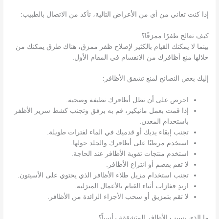
إذا كنت تعاني من أي من الأعراض التالية، تأكد من الاتصال بالطبيب:
كيف تعالج ظفرًا ممزقًا؟
بينما لا يمكنك القيام بالكثير لإصلاح ظفر ممزق، هناك طرق يمكنك من
خلالها منع أظافرك من الانقسام في المقام الأول.
إليك بعض النصائح لمنع تشقق الأظافر:
احرص على أن تظل أظافرك نظيفة وصحية.
إذا قمت بعمل مانيكير، قم به برفق وتجنب كشط سرير الأظفر
باستخدام المعدن.
تجنب إبقاء يديك أو قدميك في الماء لفترات طويلة.
استخدم مرطبًا على أظافرك والجلد حولها.
استخدم منتجات تقوية الأظافر عند الحاجة.
لا تقم بقضم أو انتزاع الأظافر.
تجنب استخدام مزيل طلاء الأظافر الذي يحتوي على الأسيتون.
ارتدِ قفازات أثناء القيام بالأعمال المنزلية.
لا تقم بتمزيق أو سحب الأجزاء الزائدة من الأظافر.
ما الذي يسبب الأظافر المتشققة رأسياً؟