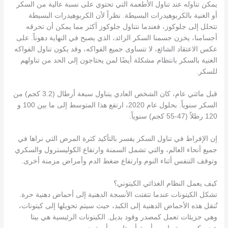
يمكن تناوله عند تناول الأطعمة التي تحتوي على نسبة عالية من السكر
أو الغنية بالكربوهيدرات البسيطة. نظراً لأن الكربوهيدرات البسيطة
تتحلل إلى جلوكوز، فعندما نتناول جلوكوز أكثر مما يمكن أن تحرقه
أجسامنا، يخزن جسمنا السكر الزائد، الذي يصبح في النهاية دهوناً. على
عكس الاعتقاد الشائع، لا تتساوى جميع الفواكه، وقد يكون تناول الفواكه
الغنية بالسكر بانتظام مشكلة أيضًا لمن يحتاجون إلى الحد من تناولهم
للسكر.
قبل مائتي عام، كان الشخص العادي يتناول سبعة أرطال (3.2 كجم) من
السكر سنوياً. بحلول عام 2020، ارتفع هذا المتوسط إلى ما بين 100 و
120 رطلاً (47-55 كجم) سنوياً.
إن الإفراط في تناول السكر يفسر بالتأكيد كثرة المرض التي نراها في
جميع أنحاء العالم، والتي تشمل السمنة وارتفاع الكوليسترول والسكري
وتوقف التنفس أثناء النوم وارتفاع ضغط الدم وأمراض مزمنة أخرى.
كيف يعمل النظام الغذائي الكيتوني؟
تشكل الكيتونات عندما تتفتت الأنسجة الدهنية إلى أحماض دهنية حرة.
تُنقل هذه الأحماض الدهنية إلى الكبد، حيث سيتم تحويلها إلى كيتونات،
وهي جزيئات تعمل كمصدر وقود بديل. الكيتونات الرئيسية هي بيتا