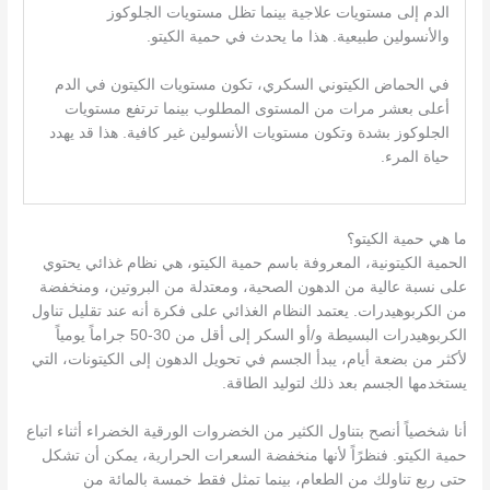
الدم إلى مستويات علاجية بينما تظل مستويات الجلوكوز
والأنسولين طبيعية. هذا ما يحدث في حمية الكيتو.
في الحماض الكيتوني السكري، تكون مستويات الكيتون في الدم
أعلى بعشر مرات من المستوى المطلوب بينما ترتفع مستويات
الجلوكوز بشدة وتكون مستويات الأنسولين غير كافية. هذا قد يهدد
حياة المرء.
ما هي حمية الكيتو؟
الحمية الكيتونية، المعروفة باسم حمية الكيتو، هي نظام غذائي يحتوي
على نسبة عالية من الدهون الصحية، ومعتدلة من البروتين، ومنخفضة
من الكربوهيدرات. يعتمد النظام الغذائي على فكرة أنه عند تقليل تناول
الكربوهيدرات البسيطة و/أو السكر إلى أقل من 30-50 جراماً يومياً
لأكثر من بضعة أيام، يبدأ الجسم في تحويل الدهون إلى الكيتونات، التي
يستخدمها الجسم بعد ذلك لتوليد الطاقة.
أنا شخصياً أنصح بتناول الكثير من الخضروات الورقية الخضراء أثناء اتباع
حمية الكيتو. فنظرًاً لأنها منخفضة السعرات الحرارية، يمكن أن تشكل
حتى ربع تناولك من الطعام، بينما تمثل فقط خمسة بالمائة من