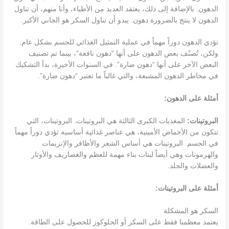
الدهون. بالإضافة إلى ذلك، يعتقد العديد من الأطباء، وأنا منهم، أن تناول
الدهون لا ينتج بالضرورة دهون. يبدو أن تناول السكر هو الجاني الأكبر.
تؤدي الدهون دوراً مهماً في عملية التمثيل الغذائي للجسم بشكل عام.
ولكن، تُصنّف بعض الدهون على أنها “دهون نافعة”، بينما تم تصنيف
البعض الآخر على أنها “دهون ضارة”. في السنوات الأخيرة، بدأ التشكيك
في مخاطر الدهون المشبعة، والتي غالباً ما تعتبر “دهون ضارة”.
أمثلة على الدهون:
البروتينات:
المغذيات الكبرى الثالثة هي البروتينات. البروتينات، التي
تتكون من الأحماض الأمينية، هي عناصر غذائية أساسية تؤدي دوراً مهماً
في الجسم. البروتينات هي أساس الشعر والأظافر والإنزيمات
والهرمونات وهي أيضاً لبنات بناء مهمة للعظم والغضاريف والأوتار
والعضلات والجلد.
أمثلة على البروتينات:
السكر هو المشكلة
يعتمد معظمنا فقط على السكر أو الجلوكوز للحصول على الطاقة.