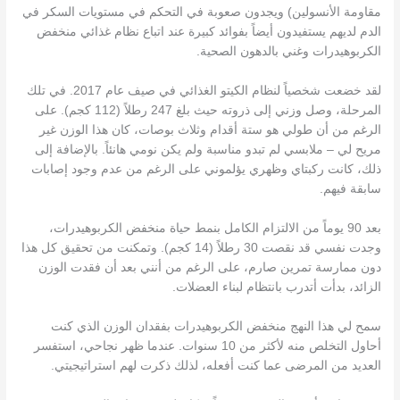
مقاومة الأنسولين) ويجدون صعوبة في التحكم في مستويات السكر في
الدم لديهم يستفيدون أيضاً بفوائد كبيرة عند اتباع نظام غذائي منخفض
الكربوهيدرات وغني بالدهون الصحية.
لقد خضعت شخصياً لنظام الكيتو الغذائي في صيف عام 2017. في تلك
المرحلة، وصل وزني إلى ذروته حيث بلغ 247 رطلاً (112 كجم). على
الرغم من أن طولي هو ستة أقدام وثلاث بوصات، كان هذا الوزن غير
مريح لي – ملابسي لم تبدو مناسبة ولم يكن نومي هانئاً. بالإضافة إلى
ذلك، كانت ركبتاي وظهري يؤلموني على الرغم من عدم وجود إصابات
سابقة فيهم.
بعد 90 يوماً من الالتزام الكامل بنمط حياة منخفض الكربوهيدرات،
وجدت نفسي قد نقصت 30 رطلاً (14 كجم). وتمكنت من تحقيق كل هذا
دون ممارسة تمرين صارم، على الرغم من أنني بعد أن فقدت الوزن
الزائد، بدأت أتدرب بانتظام لبناء العضلات.
سمح لي هذا النهج منخفض الكربوهيدرات بفقدان الوزن الذي كنت
أحاول التخلص منه لأكثر من 10 سنوات. عندما ظهر نجاحي، استفسر
العديد من المرضى عما كنت أفعله، لذلك ذكرت لهم استراتيجيتي.