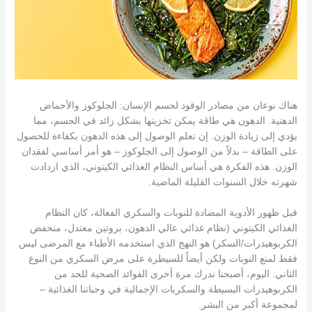
هناك نوعان من مصادر الوقود لجسم الإنسان: الجلوكوز والأحماض
الدهنية. الدهون هي طاقة يمكن تخزينها بشكل زائد في الجسم، مما
يؤدي إلى زيادة الوزن. إن تعلم الوصول إلى هذه الدهون بكفاءة للحصول
على الطاقة – بدلاً من الوصول إلى الجلوكوز – هو أمر أساسي لفقدان
الوزن. هذه الفكرة هي أساس النظام الغذائي الكيتوني، الذي ازدادت
شهرته خلال السنوات القليلة الماضية.
قبل ظهور الأدوية المضادة للنوبات والسكري الفعالة، كان النظام
الغذائي الكيتوني (نظام غذائي عالي الدهون، بروتين معتدل، منخفض
الكربوهيدرات/السكر) هو النهج الذي استخدمه الأطباء مع المرضى ليس
فقط لمنع النوبات ولكن أيضاً للسيطرة على مرض السكري من النوع
الثاني. اليوم، أصبحنا ندرك مرة أخرى الفوائد الصحية للحد من
الكربوهيدرات البسيطة والسكريات الإجمالية في وجباتنا الغذائية –
لمجموعة أكبر من البشر.