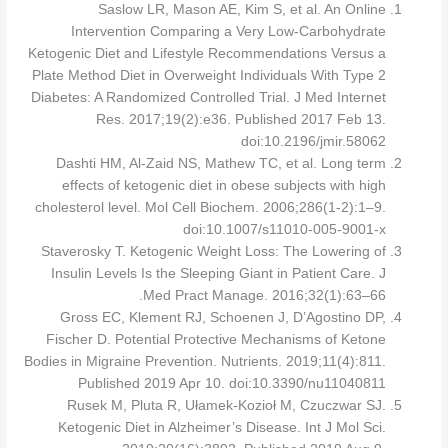
Saslow LR, Mason AE, Kim S, et al. An Online
Intervention Comparing a Very Low-Carbohydrate
Ketogenic Diet and Lifestyle Recommendations Versus a
Plate Method Diet in Overweight Individuals With Type 2
Diabetes: A Randomized Controlled Trial. J Med Internet
Res. 2017;19(2):e36. Published 2017 Feb 13.
doi:10.2196/jmir.58062
Dashti HM, Al-Zaid NS, Mathew TC, et al. Long term
effects of ketogenic diet in obese subjects with high
cholesterol level. Mol Cell Biochem. 2006;286(1-2):1–9.
doi:10.1007/s11010-005-9001-x
Staverosky T. Ketogenic Weight Loss: The Lowering of
Insulin Levels Is the Sleeping Giant in Patient Care. J
Med Pract Manage. 2016;32(1):63–66.
Gross EC, Klement RJ, Schoenen J, D’Agostino DP,
Fischer D. Potential Protective Mechanisms of Ketone
Bodies in Migraine Prevention. Nutrients. 2019;11(4):811.
Published 2019 Apr 10. doi:10.3390/nu11040811
Rusek M, Pluta R, Ułamek-Kozioł M, Czuczwar SJ.
Ketogenic Diet in Alzheimer’s Disease. Int J Mol Sci.