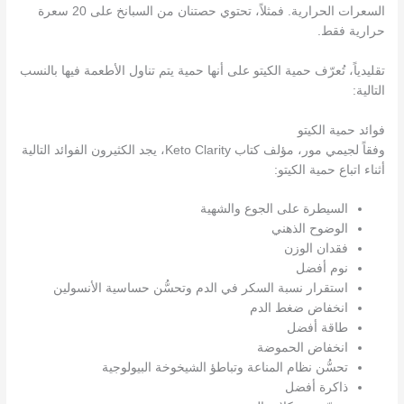
السعرات الحرارية. فمثلاً، تحتوي حصتنان من السبانخ على 20 سعرة
حرارية فقط.
تقليدياً، تُعرّف حمية الكيتو على أنها حمية يتم تناول الأطعمة فيها بالنسب
التالية:
فوائد حمية الكيتو
وفقاً لجيمي مور، مؤلف كتاب Keto Clarity، يجد الكثيرون الفوائد التالية
أثناء اتباع حمية الكيتو:
السيطرة على الجوع والشهية
الوضوح الذهني
فقدان الوزن
نوم أفضل
استقرار نسبة السكر في الدم وتحسُّن حساسية الأنسولين
انخفاض ضغط الدم
طاقة أفضل
انخفاض الحموضة
تحسُّن نظام المناعة وتباطؤ الشيخوخة البيولوجية
ذاكرة أفضل