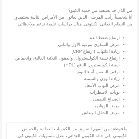
من الذي قد يستفيد من حمية الكيتو؟
أنا شخصياً رأيت المرضى الذين يعانون من الأمراض التالية يستفيدون
من النظام الغذائي الكيتوني. هناك دراسات علمية تدعم ملاحظاتي.
ارتفاع ضغط الدم
مرض السكري بنوعيه الأول والثاني
زيادة الالتهاب (ارتفاع CRP)
ارتفاع نسبة الكوليسترول، والدهون الثلاثية العالية، وانخفاض
نسبة الكوليسترول النافع (HDL)
توقف التنفس أثناء النوم
زيادة الوزن والسمنة
مرض التهاب الأمعاء
نوبات الاضطراب
الصداع النصفي
مرض الزهايمر
مرض الشلل الرعاش
ملحوظة:
من المهم التفريق بين الكيتونات الغذائية والحماض
الكيتوني. في حالة الكيتون الغذائي، تصل مستويات الكيتون في