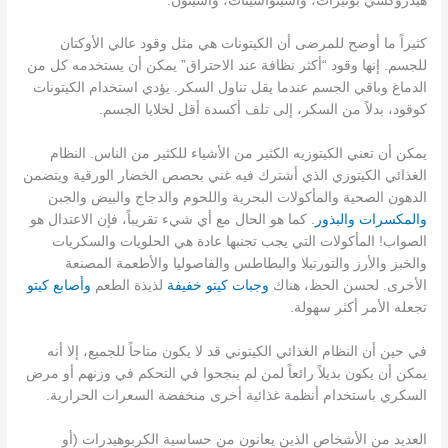
هيدروكسي بوتيرات، وأسيتوأسيتات، وأسيتون.
كثيراً ما أوضح للمرضى أن الكيتونات هي مثل وقود عالي الأوكتان
للجسم. إنها وقود “أكثر نظافة عند الاحتراق” يمكن أن يستخدمه كل من
الدماغ وباقي الجسم عندما يقل تناول السكر. يؤدي استخدام الكيتونات
كوقود، بدلاً من السكر، إلى تلف أكسدة أقل لخلايا الجسم.
يمكن أن تعني الكيتوزيه الكثير من الأشياء للكثير من الناس. النظام
الغذائي الكيتوزي الذي أشترك فيه غني بحصص الخضار الورقية ويتضمن
الدهون الصحية والمأكولات البحرية واللحوم والدجاج والبيض والجبن
والمكسرات
والبذور
. كما هو الحال مع أي شيء تقريباً، فإن الاعتدال هو
الصواب! المأكولات التي يجب تجنبها عادة هي الحلويات والسكريات
والخبز والأرز والتورتيلا والبطاطس والفاصوليا والأطعمة المصنعة
الأخرى. لحسن الحظ، هناك
وجبات كيتو خفيفة
لذيذة الطعم
وأصابع كيتو
تجعله الأمر أكثر سهولة.
في حين أن النظام الغذائي الكيتوني قد لا يكون متاحاً للجميع، إلا أنه
يمكن أن يكون بديلاً رائعاً لمن لم ينجحوا في التحكم في وزنهم أو مرض
السكري باستخدام أنظمة غذائية أخرى منخفضة السعرات الحرارية.
العديد من الأشخاص الذين يعانون من حساسية الكربوهيدرات (أو