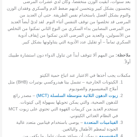
بعد سنوات، أبقيت الوزن منخفضاً، وكان لدي عشرات المرضى
يتحسنون بشكل كبير ويتحسن لديهم ضغط الدم والسكري وفقدان الوزن
والنوم بشكل أفضل باستخدام نفس الطريقة. حتى أن العديد من
المرضى قد تخلصوا من توقف التنفس أثناء النوم. لقد لديّ أيضاً العديد
من المرضى المصابين بداء السكري من النوع الثاني تمكنوا من التخلص
من الأنسولين، والعديد من المرضى الذين تمكنوا من إيقاف أدوية
السكري تماماً – أو تقليل عدد الأدوية التي يتناولونها بشكل كبير.
ملاحظة:
من المهم ألا تتوقف أبداً عن تناول الدواء دون استشارة طبيبك
أولاً.
مكملات يجب أخذها في الاعتبار عند اتباع حمية الكيتو
الكيتونات الخارجية – تشمل بيتا هيدروكسي بوتيرات (BHB) مثل
أملاح المغنيسيوم والصوديوم.
زيوت الدهون الثلاثية متوسطة السلسلة (MCT)
– مصدر رائع
للدهون الصحية، والتي يمكن تحويلها بسهولة إلى كيتونات.
تستخدم العديد من كريمات القهوة التي تحتوي على زيوت MCT
في النظام الغذائي الكيتوني.
الفيتامينات المتعددة
– يوصى باستخدام فيتامين متعدد عالية
الجودة لمعظم الأطفال والبالغين.
المغنيسيوم
– يمكن أن يساعد ضمان تناول ما يكفي من