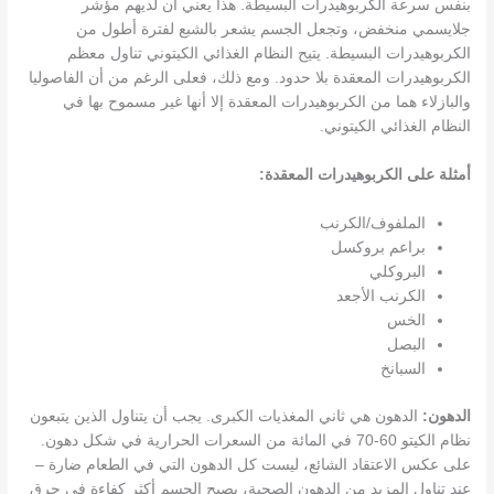
بنفس سرعة الكربوهيدرات البسيطة. هذا يعني أن لديهم مؤشر
جلايسمي منخفض، وتجعل الجسم يشعر بالشبع لفترة أطول من
الكربوهيدرات البسيطة. يتيح النظام الغذائي الكيتوني تناول معظم
الكربوهيدرات المعقدة بلا حدود. ومع ذلك، فعلى الرغم من أن الفاصوليا
والبازلاء هما من الكربوهيدرات المعقدة إلا أنها غير مسموح بها في
النظام الغذائي الكيتوني.
أمثلة على الكربوهيدرات المعقدة:
الملفوف/الكرنب
براعم بروكسل
البروكلي
الكرنب الأجعد
الخس
البصل
السبانخ
الدهون:
الدهون هي ثاني المغذيات الكبرى. يجب أن يتناول الذين يتبعون
نظام الكيتو 60-70 في المائة من السعرات الحرارية في شكل دهون.
على عكس الاعتقاد الشائع، ليست كل الدهون التي في الطعام ضارة –
عند تناول المزيد من الدهون الصحية، يصبح الجسم أكثر كفاءة في حرق