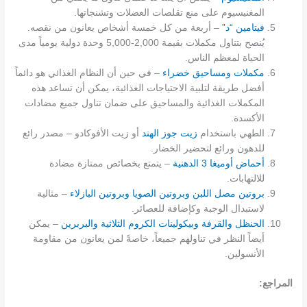
المغنيسيوم على منع تقلصات العضلات وتشنجاتها.
فيتامين “د”
– أربعة من كل خمسة أشخاص يعانون من نقصه.
يُنصح بتناول مكملات بقيمة 2,000-5,000 وحدة دولية يومياً مدى
الحياة لمعظم الناس.
مكملات ومساحيق خضراء
– في حين أن النظام الغذائي هو دائماً
أفضل طريقة لتلبية الاحتياجات الغذائية، يمكن أن تساعد هذه
المكملات الغذائية والمساحيق على ضمان تناول جميع مضادات
الأكسدة.
الطهي باستخدام
زيت جوز الهند
أو زيت الأفوكادو – مصدر رائع
للدهون ورائع لتحضير الخضار.
أحماض أوميغا 3 الدهنية
– يتمتع بخصائص ممتازة مضادة
للالتهابات.
بروتين مصل اللبن
وبروتين الصويا
وبروتين البازلاء
– مثالية
لاستبدال الوجبة وكإضافة للعصائر.
الحنظل
والقرفة
وبيكولينات الكروم الثلاثية
والبربرين
– يمكن
أيضاً النظر في تناولهم جميعاً، خاصةً لمن يعانون من مقاومة
الأنسولين.
المراجع: