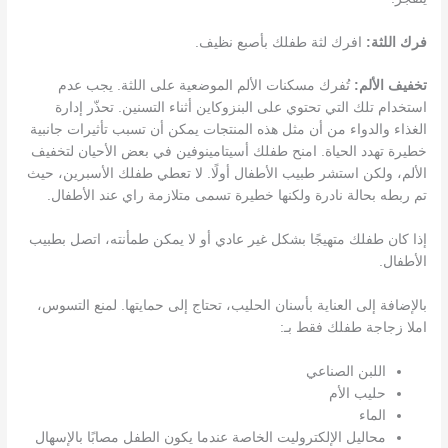
فرك اللثة:
افرك لثة طفلك بأصبع نظيف.
تخفيف الألم:
تُفرك مسكنات الألم الموضعية على اللثة. يجب عدم
استخدام تلك التي تحتوي على البنزوكاين أثناء التسنين. تحذّر إدارة
الغذاء والدواء من أن مثل هذه المنتجات يمكن أن تسبب تأثيرات جانبية
خطيرة تهدد الحياة. امنح طفلك أسيتامينوفين في بعض الأحيان لتخفيف
الألم، ولكن استشر طبيب الأطفال أولًا. لا تعطي طفلك الأسبرين، حيث
تم ربطه بحالة نادرة ولكنها خطيرة تسمى متلازمة راي عند الأطفال.
إذا كان طفلك متهيجًا بشكل غير عادي أو لا يمكن طمأنته، اتصل بطبيب
الأطفال.
بالإضافة إلى العناية بأسنان الحليب، تحتاج إلى حمايتها. لمنع التسوس،
املا زجاجة طفلك فقط بـ:
اللبن الصناعي
حليب الأم
الماء
محاليل الإلكتروليت الخاصة عندما يكون الطفل مصابًا بالإسهال