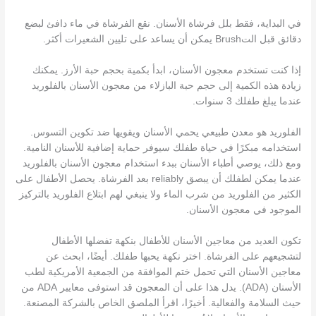
في البداية، فقط بلل فرشاة الأسنان. نقع الفرشاة في ماء دافئ لبضع
دقائق قبل التBrush يمكن أن يساعد على تليين الشعيرات أكثر.
إذا كنت تستخدم معجون الأسنان، ابدأ بكمية بحجم حبة الأرز. يمكنك
زيادة هذه الكمية إلى حجم حبة البازلاء من معجون الأسنان بالفلوريد
عندما يبلغ طفلك 3 سنوات.
الفلوريد هو معدن طبيعي يحمي الأسنان ويقويها ضد تكوين التسوس.
استخدامه مبكرًا في حياة طفلك سيوفر حماية إضافية للأسنان النامية.
ومع ذلك، يوصي أطباء الأسنان ببدء استخدام معجون الأسنان بالفلوريد
عندما يمكن لطفلك أن يبصق reliably بعد الفرشاة. يحصل الأطفال على
الكثير من الفلوريد من شرب الماء ولا ينبغي لهم ابتلاع الفلوريد بالتركيز
الموجود في معجون الأسنان.
تكون العديد من معاجين الأسنان للأطفال بنكهة تفضلها الأطفال
لتشجيعهم على الفرشاة. اختر نكهة يحبها طفلك. أيضًا، ابحث عن
معاجين الأسنان التي تحمل ختم الموافقة من الجمعية الأمريكية لطب
الأسنان (ADA). يدل هذا على أن المعجون قد استوفى معايير ADA من
حيث السلامة والفعالية. أخيرًا، اقرأ الملصق الخاص بالشركة المصنعة.