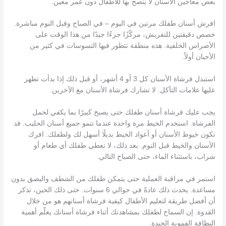
بعض معاجين الأسنان لا يُنصح بها للأطفال دون عمر معين.
افرش أسنان طفلك مرتين في اليوم – في الصباح وقبل النوم مباشرة.
خصص دقيقتين للتفريش، مركّزًا جزءًا جيدًا من هذا الوقت على
الأضراس الخلفية. هذه منطقة تتطور فيها التسوسات في كثير من
الأحيان أولاً.
استبدل فرشاة الأسنان كل 3 أو 4 أشهر، أو قبل ذلك إذا بدأت تظهر
عليها علامات التآكل. لا تشارك فرشاة الأسنان مع الآخرين.
يجب عليك فرشاة أسنان طفلك حتى يصبح كبيرًا بما يكفي لحمل
الفرشاة. استخدم الخيط مرة واحدة عندما تنمو جميع أسنان الحليب. قد
تكون خيوط الأسنان أو أعواد الخيط بديلًا أسهل لك ولطفلك. افرك
الأسنان والخيط قبل النوم. بعد ذلك، لا تعطي طفلك أي طعام أو
شراب، باستثناء الماء، حتى الصباح التالي.
استمر في مراقبة العملية حتى يتمكن طفلك من الشطف والبصق بدون
مساعدة. يحدث ذلك عادةً في حوالي 6 سنوات. حتى ذلك الحين، تذكر
أن أفضل طريقة لتعليم الأطفال كيفية فرشاة أسنانهم هو من خلال
القدوة. إن السماح لطفلك بمشاهدتك أثناء فرشاة أسنانك يعلّم أهمية
النظافة الفموية الجيدة.