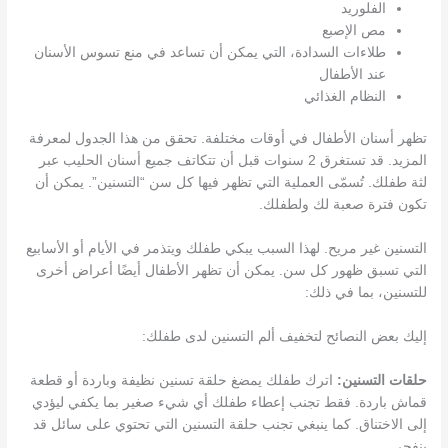
الفلوريد
مص الإصبع
طلاءات السدادة، التي يمكن أن تساعد في منع تسوس الأسنان
عند الأطفال
النظام الغذائي
تظهر أسنان الأطفال في أوقات مختلفة. تحقق من هذا الجدول لمعرفة
المزيد. قد تستغرق 2 سنوات قبل أن تتكاتف جميع أسنان الحليب عبر
لثة طفلك. تُسمّى العملية التي تظهر فيها كل سن “التسنين”. يمكن أن
تكون فترة صعبة لك ولطفلك.
التسنين غير مريح. لهذا السبب يبكي طفلك ويتذمر في الأيام أو الأسابيع
التي تسبق ظهور كل سن. يمكن أن تظهر الأطفال أيضًا أعراض أخرى
للتسنين، بما في ذلك:
إليك بعض النصائح لتخفيف ألم التسنين لدى طفلك:
حلقات التسنين:
اترك طفلك يمضغ حلقة تسنين نظيفة وباردة أو قطعة
قماش باردة. فقط تجنب إعطاء طفلك أي شيء صغير بما يكفي ليؤدي
إلى الاختناق. كما ينبغي تجنب حلقة التسنين التي تحتوي على سائل قد
ينفجر.