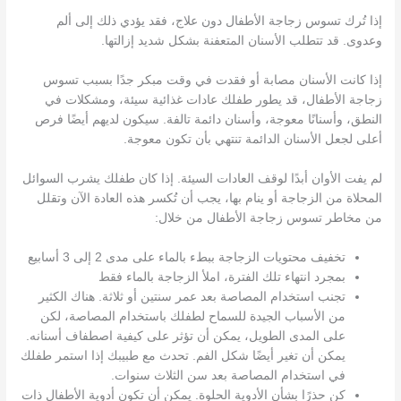
إذا تُرك تسوس زجاجة الأطفال دون علاج، فقد يؤدي ذلك إلى ألم
وعدوى. قد تتطلب الأسنان المتعفنة بشكل شديد إزالتها.
إذا كانت الأسنان مصابة أو فقدت في وقت مبكر جدًا بسبب تسوس
زجاجة الأطفال، قد يطور طفلك عادات غذائية سيئة، ومشكلات في
النطق، وأسنانًا معوجة، وأسنان دائمة تالفة. سيكون لديهم أيضًا فرص
أعلى لجعل الأسنان الدائمة تنتهي بأن تكون معوجة.
لم يفت الأوان أبدًا لوقف العادات السيئة. إذا كان طفلك يشرب السوائل
المحلاة من الزجاجة أو ينام بها، يجب أن تُكسر هذه العادة الآن وتقلل
من مخاطر تسوس زجاجة الأطفال من خلال:
تخفيف محتويات الزجاجة ببطء بالماء على مدى 2 إلى 3 أسابيع
بمجرد انتهاء تلك الفترة، املأ الزجاجة بالماء فقط
تجنب استخدام المصاصة بعد عمر سنتين أو ثلاثة. هناك الكثير
من الأسباب الجيدة للسماح لطفلك باستخدام المصاصة، لكن
على المدى الطويل، يمكن أن تؤثر على كيفية اصطفاف أسنانه.
يمكن أن تغير أيضًا شكل الفم. تحدث مع طبيبك إذا استمر طفلك
في استخدام المصاصة بعد سن الثلاث سنوات.
كن حذرًا بشأن الأدوية الحلوة. يمكن أن تكون أدوية الأطفال ذات