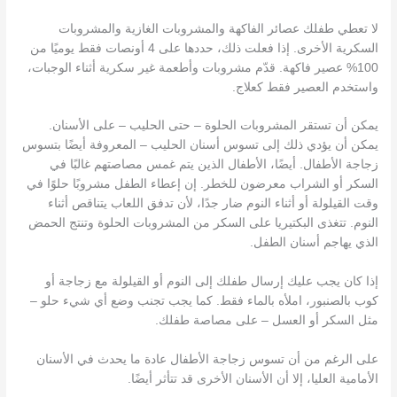
لا تعطي طفلك عصائر الفاكهة والمشروبات الغازية والمشروبات
السكرية الأخرى. إذا فعلت ذلك، حددها على 4 أونصات فقط يوميًا من
100% عصير فاكهة. قدّم مشروبات وأطعمة غير سكرية أثناء الوجبات،
واستخدم العصير فقط كعلاج.
يمكن أن تستقر المشروبات الحلوة – حتى الحليب – على الأسنان.
يمكن أن يؤدي ذلك إلى تسوس أسنان الحليب – المعروفة أيضًا بتسوس
زجاجة الأطفال. أيضًا، الأطفال الذين يتم غمس مصاصتهم غالبًا في
السكر أو الشراب معرضون للخطر. إن إعطاء الطفل مشروبًا حلوًا في
وقت القيلولة أو أثناء النوم ضار جدًا، لأن تدفق اللعاب يتناقص أثناء
النوم. تتغذى البكتيريا على السكر من المشروبات الحلوة وتنتج الحمض
الذي يهاجم أسنان الطفل.
إذا كان يجب عليك إرسال طفلك إلى النوم أو القيلولة مع زجاجة أو
كوب بالصنبور، املأه بالماء فقط. كما يجب تجنب وضع أي شيء حلو –
مثل السكر أو العسل – على مصاصة طفلك.
على الرغم من أن تسوس زجاجة الأطفال عادة ما يحدث في الأسنان
الأمامية العليا، إلا أن الأسنان الأخرى قد تتأثر أيضًا.