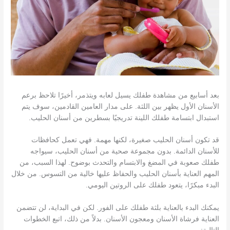
بعد أسابيع من مشاهدة طفلك يسيل لعابه ويتذمر، أخيرًا تلاحظ برعم
الأسنان الأول يظهر بين اللثة. على مدار العامين القادمين، سوف يتم
استبدال ابتسامة طفلك اللينة تدريجيًا بسطرين من أسنان الحليب.
قد تكون أسنان الحليب صغيرة، لكنها مهمة. فهي تعمل كحافظات
للأسنان الدائمة. بدون مجموعة صحية من أسنان الحليب، سيواجه
طفلك صعوبة في المضغ والابتسام والتحدث بوضوح. لهذا السبب، من
المهم العناية بأسنان الحليب والحفاظ عليها خالية من التسوس. من خلال
البدء مبكرًا، يتعود طفلك على الروتين اليومي.
يمكنك البدء بالعناية بلثة طفلك على الفور. لكن في البداية، لن تتضمن
العناية فرشاة الأسنان ومعجون الأسنان. بدلاً من ذلك، اتبع الخطوات