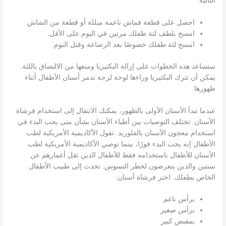
التالية:
احصل على قطعة قماش ناعمة مبللة أو قطعة من الشاش.
امسح بلطف لثة طفلك مرتين في اليوم على الأقل.
امسح لثة طفلك خصوصًا بعد الرضاعة وقبل النوم.
ستساعد هذه الخطوات على إزالة البكتيريا ومنعها من الالتصاق باللثة.
يمكن أن تترك البكتيريا وراءها لوحة لزجة تدمر أسنان الأطفال أثناء
ظهورها.
عندما تبدأ الأسنان الأولى بالظهور، يمكنك الانتقال إلى استخدام فرشاة
الأسنان. تختلف التوصيات بين أطباء الأسنان بشأن متى يجب البدء في
استخدام معجون الأسنان بالفلوريد. تقول الأكاديمية الأمريكية لطب
الأطفال إنه يجب البدء فورًا، بينما توصي الأكاديمية الأمريكية لطب
الأسنان للأطفال باستخدامه فقط للأطفال الذين تقل أعمارهم عن
سنتين والذين يتعرضون لخطر التسوس. تحدث إلى طبيب الأطفال
الخاص بطفلك. اختر فرشاة أسنان:
برأس ناعم
برأس صغير
بمقبض كبير