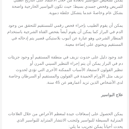
يمكن تشخيص البواسير بالعادة من خلال الاعتماد على التاريخ الطبي
للمريض وفحص جسدي بسيط؛ حيث تكون البواسير الخارجية واضحة
بشكل عام وخاصةً عندما يتشكل جلطة دموية.
يمكن أن يقوم الطبيب بإجراء فحص رقمي للمستقيم للتحقق من وجود
الدم في البراز كما يمكن أن يقوم أيضاً بفحص القناة الشرجية باستخدام
المنظار الشرجي وهو عبارة عن أنبوب بلاستيكي قصير يتم إدخاله في
المستقيم ويحتوي على إضاءة معينة.
عند وجود دليل على حدوث نزيف في منطقة المستقيم أو وجود جزيئات
دم في البراز يمكن أن يتم إجراء التنظير السيني المرن أو
تنظير القولون لاستبعاد الأسباب الممكنة الأخرى التي تؤدي لحدوث
نزيف مثل الأورام الحميدة في القولون والمستقيم أو السرطان وخاصة
لدى الأشخاص الذين تزيد أعمارهم عن 45 سنة.
علاج البواسير
يمكن الحصول على إسعافات جيدة لمعظم الأعراض من خلال العلاجات
المنزلية البسيطة للبواسير ولتجنب الانتشار المتزايد للبواسير الذي
يحدث أحياناً يمكن تجريب ما يلي: