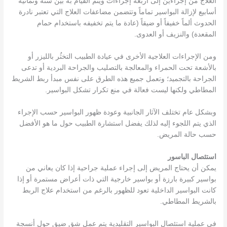
العلاج من إجراءين إلى أربعة إجراءات ويتم القيام به بين ستة وثمانية
أسابيع لإزالة البواسير تماماً وتتضمن مضاعفات العلاج التي تعتبر نادرة
الحدوث ألماً خفيفاً أو ضيقاً (عادة ما يتم تخفيفه باستخدام حمام
المقعدة) والنزيف أو العدوى.
ومن الإجراءات العلاجية الأخرى في عيادة الطبيب التخثُر بالليزر أو
بالأشعة تحت الحمراء والمعالجة بالتصليب والجراحة البردية أو تدعى
الجراحة بالتجميد؛ وتعمل جميع هذه الطرق على نفس مبدأ ربط الشريط
المطاطي ولكنها ليست فعالة في منع تكرار تشكل البواسير.
وبشكل عام تختلف الآثار الجانبية وعودة ظهور البواسير حسب الإجراء
الذي يتم اللجوء إليه لذلك يفضل استشارة الطبيب حول ما هو الأفضل
حسب حالة المريض.
استئصال الباسور
يمكن أن يحتاج المريض إلى إجراء عملية جراحية إذا كان يعاني من
بواسير كبيرة بارزة أو بواسير خارجية التي ذات أعراض مستمرة أو إذا
كانت البواسير الداخلية تعود للظهور بالرغم من استخدام علاج الربط
بالشريط المطاطي.
في عملية استئصال البواسير التقليدية يتم عمل شق ضيق حول أنسجة