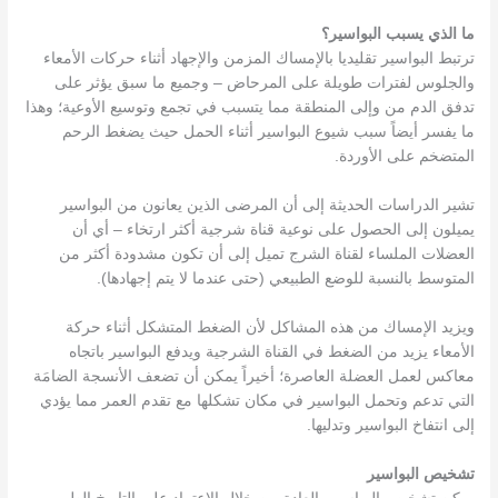
ما الذي يسبب البواسير؟
ترتبط البواسير تقليديا بالإمساك المزمن والإجهاد أثناء حركات الأمعاء
والجلوس لفترات طويلة على المرحاض – وجميع ما سبق يؤثر على
تدفق الدم من وإلى المنطقة مما يتسبب في تجمع وتوسيع الأوعية؛ وهذا
ما يفسر أيضاً سبب شيوع البواسير أثناء الحمل حيث يضغط الرحم
المتضخم على الأوردة.
تشير الدراسات الحديثة إلى أن المرضى الذين يعانون من البواسير
يميلون إلى الحصول على نوعية قناة شرجية أكثر ارتخاء – أي أن
العضلات الملساء لقناة الشرج تميل إلى أن تكون مشدودة أكثر من
المتوسط بالنسبة للوضع الطبيعي ​​(حتى عندما لا يتم إجهادها).
ويزيد الإمساك من هذه المشاكل لأن الضغط المتشكل أثناء حركة
الأمعاء يزيد من الضغط في القناة الشرجية ويدفع البواسير باتجاه
معاكس لعمل العضلة العاصرة؛ أخيراً يمكن أن تضعف الأنسجة الضامَة
التي تدعم وتحمل البواسير في مكان تشكلها مع تقدم العمر مما يؤدي
إلى انتفاخ البواسير وتدليها.
تشخيص البواسير