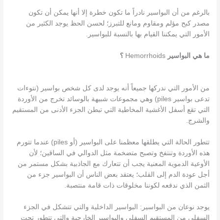
بالرغم من أن البواسير نادراً ما تكون خطرة إلا أنها يمكن أن تكون
مصدر كبح مؤلم ومقاوم ومانع للتبرز؛ لحسن الحظ يوجد الكثير من
الأمور التي يمكننا القيام بها بالنسبة للبواسير.
ما هي البواسير
Hemorrhoids
؟
من الأمور التي ندركها جميعاً أنه يوجد لدى كل شخص بواسير (نتوءات
تدعى بواسير piles) وهي مجموعات شبيهة بالوسائد تخرج من الأوردة
التي تقع أسفل الأغشية المخاطية التي تبطن الجزء الأدنى من المستقيم
والشرج.
تتطور الحالة التي يطلقها معظمنا على البواسير (أو piles) عندما تتورم
هذه الأوردة وتنتفخ وتصبح متضخمة مثل الدوالي في الساقين؛ لأن
الأوعية الدموية المعنية يجب أن تتعارك مع الجاذبية بشكل مستمر من
أجل عودة الدم إلى القلب؛ يعتقد بعض الناس أن البواسير جزء من
الثمن الذي ندفعه لكوننا مخلوقات ذات قامة منتصبة.
يوجد نوعان من البواسير: البواسير الداخلية والتي تتشكل في الجزء
السفلي من المستقيم السفلي والبواسير الخارجية والتي تتطور تحت