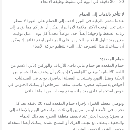
20 – 30 دقيقة في اليوم في تنشيط وظيفة الأمعاء.
لا تتأخر بالذهاب إلى الحمام
عندما تشعر بالرغبة في التبرز اذهب إلى الحمام على الفور؛ لا تنتظر
حتى تجد الوقت الأكثر ملائمة لأن البراز يمكن أن يتراكم مما يؤدي إلى
زيادة الضغط والإجهاد؛ أيضاً، حدد موعداً محدداً كل يوم – مثل توقيت
معين بعد تناول الطعام- للجلوس على المرحاض لبضع دقائق إذ يمكن
أن يساعدك هذا التصرف على البدء بتنظيم حركة الأمعاء.
حمام المقعدة:
حمام المقعدة هو حمام مائي دافئ للأرداف والوركين (يأتي الاسم من
اللغة “الألمانية” ويعني “الجلوس”) إذ يمكن أن يخفف هذا الحمام من
الحكة ويقلل التهيج وتشنجات العضلة العاصرة. يوجد في الصيدليات
أحواض بلاستيكية صغيرة تناسب مقعد المرحاض أو يمكنك الجلوس في
حوض استحمام عادي بعد ملئه ببضع بوصات من الماء الدافئ.
ويوصي معظم الخبراء بإجراء حمام المقعدة لمدة 20 دقيقة بعد كل
تحرك في الأمعاء أو من مرتين إلى ثلاث مرات في اليوم بالإضافة إلى
ما سبق؛ ويجب الحذر عند تجفيف منطقة الشرج بعد ذلك الحمام
والتجفيف بلطف مع تجنب الفرك أو المسح بشدة. يمكنك أيضا استخدام
مجفف الشعر لتجفيف المنطقة.