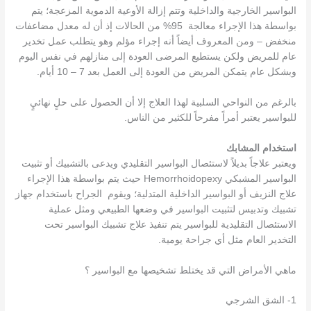
البواسير الخارجية والداخلية وتتم إزالة الأوعية الدموية المزعجة؛ يتم
بواسطة هذا الإجراء معالجة 95% من الحالات إذ أن له معدل مضاعفات
منخفض – ومن المعروف أيضاً أنه إجراء مؤلم وهو يتطلب عمل تخدير
عام للمريض ولكن يستطيع المرضى العودة إلى منازلهم في نفس اليوم
وبشكل عام يتمكن المريض من العودة إلى العمل بعد 7 – 10 أيام.
بالرغم من النواحي السلبية لهذا العلاج إلا أن الحصول على حلٍ نهائيٍ
للبواسير يعتبر أمراً مفرحاً للكثير من الناس.
استخدام المشابك
ويعتبر علاجاً بديلاً لاستئصال البواسير التقليدي ويدعى بالتشبيك أو تثبيت
البواسير المشبكي Hemorrhoidopexy حيث يتم بواسطة هذا الإجراء
علاج النزيف أو البواسير الداخلية المتدلية؛ ويقوم الجراح باستخدام جهاز
تشبيك وتدبيس لتثبيت البواسير في وضعها الطبيعي ومثل عملية
الاستئصال التقليدية للبواسير يتم تنفيذ علاج تشبيك البواسير تحت
التخدير العام مثل أي جراحة يومية.
ماهي الأمراض التي قد يختلط تشخيصها مع البواسير ؟
1- الشق الشرجي