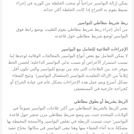
يمكن إزالة البواسير جراحياً أو سحب الجلطة من الوريد في إجراء
بسيط يقوم به الجراح إذا كانت الجلطة أكثر حداثة.
ربط شريط مطاطي للبواسير
من أجل إجراء ربط شريط مطاطي يقوم الطبيب بوضع رابط فوق
البواسير لوضع شريط مطاطي حول قاعدته.
الإجراءات العلاجية للتعامل مع البواسير
لا يمكن التعامل مع بعض أنواع البواسير بالمعالجات الوقائية لوحدها إما
بسبب استمرار الأعراض أو بسبب تدلي البواسير الداخلية؛ لحسن الحظ
يتوفر عدد من العلاجات التي تحد من توسع للبواسير والتي تكون أقل
إيلاماً من الإزالة التقليدية للبواسير (استئصال البواسير) وتتيح الشفاء
بشكل أسرع ويتم عمل هذه الإجراءات بشكل عام في عيادة الجراح أو
كجراحة خارجية في المستشفى.
الربط بشريط أو بطوق مطاطي
يعتبر الربط بالشريط المطاطي من أكثر علاجات البواسير شيوعاً في
الولايات المتحدة حيث يتم وضع شريط مطاطي مرن صغير حول قاعدة
البواسير؛ حيث تتسبب الربطة في تقلص البواسير والأنسجة المحيطة بها
مشكلةً ندبة أثناء الشفاء منها وهنا تبقى البواسير في مكانها؛ يحتاج تنفيذ