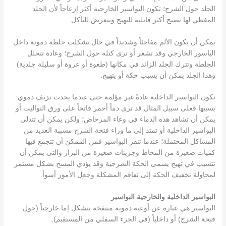
الجلد حول الشرج؛ تكون البواسير الخارجية أكثر إزعاجاً لأن الجلد
المغطي لها يصبح أكثر قابلية للتهيج ويتعرض للتآكل.
يمكن أن يكون الألم مفاجئاً وشديداً في حال تشكلت جلطة دموية داخل
الباسور الخارجي وقد تشعر أو ترى كتلة حول الشرج؛ وعادة تتحلل
الجلطة وتترك الجلد الزائد في مكانها (طغوة أو عروة أو سليلة جلدية)
وهذا الجلد يمكن أن يسبب حكة أو يتهيج.
تكون البواسير الداخلية عادةً غير مؤلمة حتى عندما يحدث نزيف دموي
بسببها فعلى سبيل المثال قد ترى دماً أحمر فاتحاً على ورق التواليت أو
يمكن أن تشاهد هذه الدماء في وعاء المرحاض؛ ولكن يمكن أن تتدلى
البواسير الداخلية أو تمتد إلى ما وراء فتحة الشرج مسببة العديد من
المشاكل المحتملة؛ عندما تنفر البواسير فمن الممكن أن تتجمع فيها
كميات صغيرة من المخاط وجزيئات صغيرة من البراز والتي يمكن أن
تتسبب في تهيج يسمى الحكة الشرجية وقد يؤدي المسح بشكل مستمر
لمحاولة تخفيف الحكة إلى تفاقم المشكلة وجعل الأمور أسوأ.
البواسير الداخلية والخارجية البواسير
البواسير هي عبارة عن أوعية دموية منتفخة تتشكل إما خارجياً (حول
فتحة الشرج) أو داخلياً (في الجزء السفلي من المستقيم).