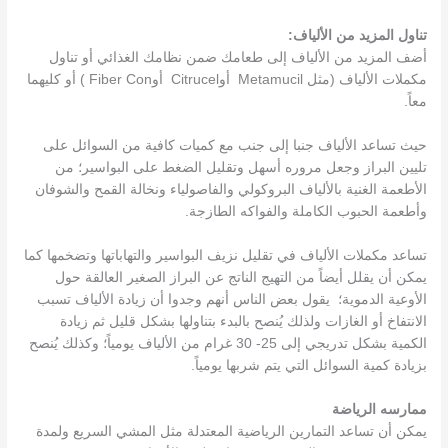
تناول المزيد من الألياف:
أضف المزيد من الألياف إلى طعامك ضمن نظامك الغذائي أو تناول
مكملات الألياف (مثل Metamucil أوCitrucel أوFiber Con ) أو كليهما
معاً.
حيث تساعد الألياف جنبا إلى جنب مع كميات كافية من السوائل على
تليين البراز وجعل مروره أسهل وتقليل الضغط على البواسير؛ من
الأطعمة الغنية بالألياف البروكولي والفاصولياء ونخالة القمح والشوفان
وأطعمة الحبوب الكاملة والفواكه الطازجة.
تساعد مكملات الألياف في تقليل نزيف البواسير والتهاباتها وتضخمها كما
يمكن أن يقلل أيضاً من التهيج الناتج عن البراز الصغير العالقة حول
الأوعية الدموية؛ يقول بعض الناس أنهم وجدوا أن زيادة الألياف تسبب
الانتفاخ أو الغازات ولذلك يُنصح بالبدء بتناولها بشكل قليل ثم زيادة
الكمية بشكل تدريجي إلى 25- 30 غرام من الألياف يومياً؛ وكذلك يُنصح
بزيادة كمية السوائل التي يتم شربها يومياً.
ممارسه الرياضة
يمكن أن تساعد التمارين الرياضية المعتدلة مثل المشي السريع ولمدة