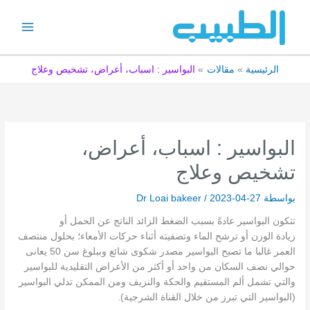
خطي
لى
لمحتوى
الرئيسية
مقالات
البواسير : اسباب، أعراض، تشخيص وعلاج
البواسير : اسباب، أعراض،
تشخيص وعلاج
بواسطة
2023-04-27
/
Dr Loai bakeer
تتكون البواسير عادةً بسبب الضغط الزائد الناتج عن الحمل أو
زيادة الوزن أو ترشح الماء وتصفيته أثناء حركات الأمعاء؛ بحلول منتصف
العمر غالبا ما تصبح البواسير مصدر شكوى شائع وببلوغ سن 50 يعانى
حوالي نصف السكان من واحد أو أكثر من الأعراض التقليدية للبواسير
والتي تشمل ألم المستقيم والحكة والنزيف ومن الممكن تدلي البواسير
(البواسير التي تبرز من خلال القناة الشرجية).